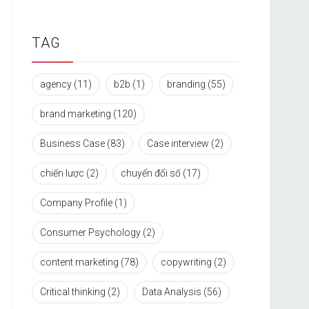
TAG
agency
(11)
b2b
(1)
branding
(55)
brand marketing
(120)
Business Case
(83)
Case interview
(2)
chiến lược
(2)
chuyển đổi số
(17)
Company Profile
(1)
Consumer Psychology
(2)
content marketing
(78)
copywriting
(2)
Critical thinking
(2)
Data Analysis
(56)