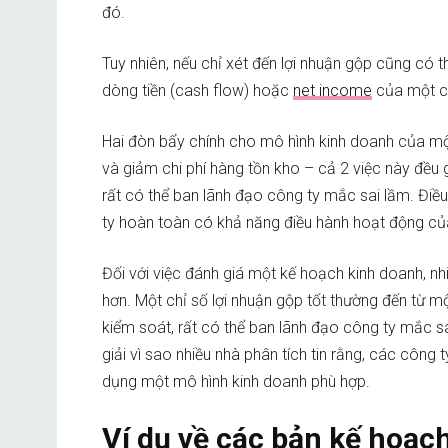
đó.
Tuy nhiên, nếu chỉ xét đến lợi nhuận gộp cũng có
dòng tiền (cash flow) hoặc
net income
của một c
Hai đòn bẩy chính cho mô hình kinh doanh của một 
và giảm chi phí hàng tồn kho – cả 2 việc này đều 
rất có thể ban lãnh đạo công ty mắc sai lầm. Điều 
ty hoàn toàn có khả năng điều hành hoạt động c
Đối với việc đánh giá một kế hoạch kinh doanh, nhi
hơn. Một chỉ số lợi nhuận gộp tốt thường đến từ 
kiểm soát, rất có thể ban lãnh đạo công ty mắc s
giải vì sao nhiều nhà phân tích tin rằng, các côn
dụng một mô hình kinh doanh phù hợp.
Ví dụ về các bản kế hoạc