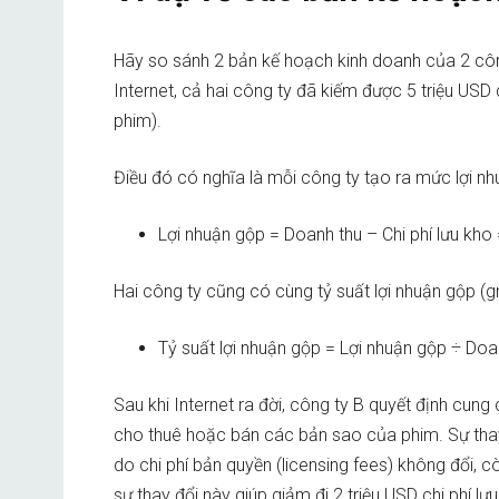
Hãy so sánh 2 bản kế hoạch kinh doanh của 2 côn
Internet, cả hai công ty đã kiếm được 5 triệu USD 
phim).
Điều đó có nghĩa là mỗi công ty tạo ra mức lợi nh
Lợi nhuận gộp = Doanh thu – Chi phí lưu kho =
Hai công ty cũng có cùng
tỷ suất lợi nhuận gộp (g
Tỷ suất lợi nhuận gộp = Lợi nhuận gộp ÷ Doa
Sau khi Internet ra đời, công ty B quyết định cung
cho thuê hoặc bán các bản sao của phim. Sự thay
do chi phí bản quyền (licensing fees) không đổi, cò
sự thay đổi này giúp giảm đi 2 triệu USD chi phí lư