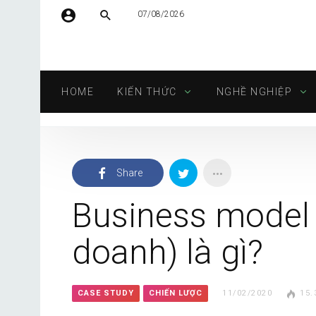
07/08/2026
Tên người dùng hoặc địa chỉ email
HOME
KIẾN THỨC
NGHỀ NGHIỆP
Mật khẩu
Share
Tự động đăng nhập
Business model 
doanh) là gì?
CASE STUDY
CHIẾN LƯỢC
11/02/2020
15.