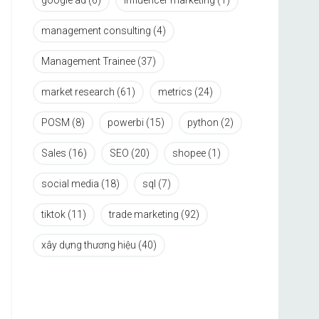
google ad
(6)
influencer marketing
(1)
management consulting
(4)
Management Trainee
(37)
market research
(61)
metrics
(24)
POSM
(8)
powerbi
(15)
python
(2)
Sales
(16)
SEO
(20)
shopee
(1)
social media
(18)
sql
(7)
tiktok
(11)
trade marketing
(92)
xây dựng thương hiệu
(40)