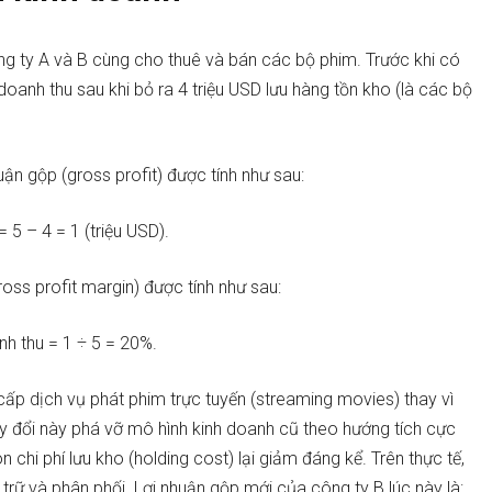
g ty A và B cùng cho thuê và bán các bộ phim. Trước khi có
doanh thu sau khi bỏ ra 4 triệu USD lưu hàng tồn kho (là các bộ
uận gộp (gross profit) được tính như sau:
 5 – 4 = 1 (triệu USD).
ross profit margin)
được tính như sau:
nh thu = 1 ÷ 5 = 20%.
 cấp dịch vụ phát phim trực tuyến (streaming movies) thay vì
 đổi này phá vỡ mô hình kinh doanh cũ theo hướng tích cực
n chi phí lưu kho (holding cost) lại giảm đáng kể. Trên thực tế,
u trữ và phân phối. Lợi nhuận gộp mới của công ty B lúc này là: