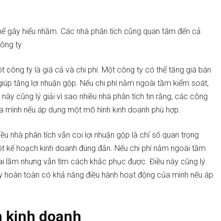
 thể gây hiểu nhầm. Các nhà phân tích cũng quan tâm đến cả
ông ty.
công ty là giá cả và chi phí. Một công ty có thể tăng giá bán
giúp tăng lợi nhuận gộp. Nếu chi phí nằm ngoài tầm kiểm soát,
này cũng lý giải vì sao nhiều nhà phân tích tin rằng, các công
ủa mình nếu áp dụng một mô hình kinh doanh phù hợp.
ều nhà phân tích vẫn coi lợi nhuận gộp là chỉ số quan trọng
một kế hoạch kinh doanh đúng đắn. Nếu chi phí nằm ngoài tầm
ai lầm nhưng vẫn tìm cách khắc phục được. Điều này cũng lý
g ty hoàn toàn có khả năng điều hành hoạt động của mình nếu áp
h kinh doanh