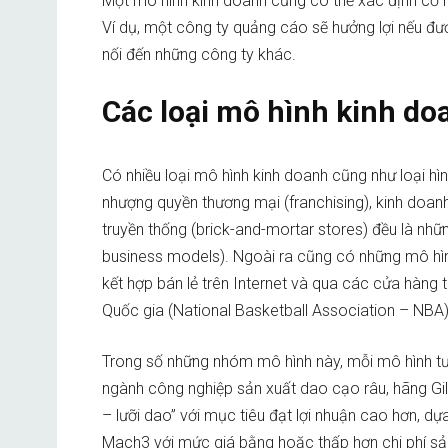
Một mô hình kinh doanh cũng có thể xác định cơ 
Ví dụ, một công ty quảng cáo sẽ hưởng lợi nếu đượ
nối đến những công ty khác.
Các loại mô hình kinh do
Có nhiều loại mô hình kinh doanh cũng như loại hìn
nhượng quyền thương mại (franchising), kinh doa
truyền thống (brick-and-mortar stores) đều là nhữn
business models). Ngoài ra cũng có những mô hìn
kết hợp bán lẻ trên Internet và qua các cửa hàng 
Quốc gia (National Basketball Association – NBA)
Trong số những nhóm mô hình này, mỗi mô hình tư
ngành công nghiệp sản xuất dao cạo râu, hãng Gil
– lưỡi dao” với mục tiêu đạt lợi nhuận cao hơn, d
Mach3 với mức giá bằng hoặc thấp hơn chi phí sản 