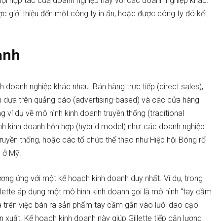
hội hợp tác của doanh nghiệp này với các doanh nghiệp khác.
c giới thiệu đến một công ty in ấn, hoặc được công ty đó kết
anh
h doanh nghiệp khác nhau. Bán hàng trực tiếp (direct sales),
nh dựa trên quảng cáo (advertising-based) và các cửa hàng
g ví dụ về mô hình kinh doanh truyền thống (traditional
h kinh doanh hỗn hợp (hybrid model) như: các doanh nghiệp
truyền thống, hoặc các tổ chức thể thao như Hiệp hội Bóng rổ
 ở Mỹ.
ơng ứng với một kế hoạch kinh doanh duy nhất. Ví dụ, trong
lette áp dụng một mô hình kinh doanh gọi là mô hình “tay cầm
ựa trên việc bán ra sản phẩm tay cầm gắn vào lưỡi dao cạo
xuất. Kế hoạch kinh doanh này giúp Gillette tiếp cận lượng