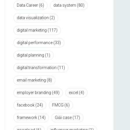
Data Career
(6)
data system
(80)
data visualization
(2)
digital marketing
(117)
digital performance
(33)
digital planning
(1)
digital transformation
(11)
email marketing
(8)
employer branding
(49)
excel
(4)
facebook
(24)
FMCG
(6)
framework
(14)
Giải case
(17)