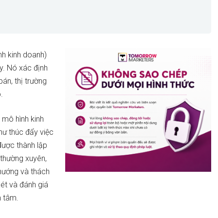
nh kinh doanh)
y. Nó xác định
án, thị trường
.
 mô hình kinh
hư thúc đẩy việc
được thành lập
 thường xuyên,
hướng và thách
ét và đánh giá
n tâm.