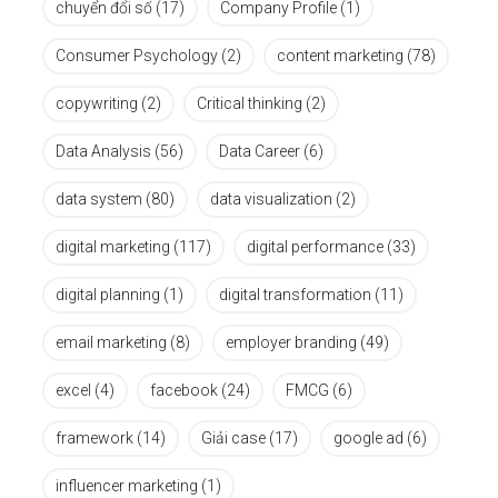
chuyển đổi số
(17)
Company Profile
(1)
Consumer Psychology
(2)
content marketing
(78)
copywriting
(2)
Critical thinking
(2)
Data Analysis
(56)
Data Career
(6)
data system
(80)
data visualization
(2)
digital marketing
(117)
digital performance
(33)
digital planning
(1)
digital transformation
(11)
email marketing
(8)
employer branding
(49)
excel
(4)
facebook
(24)
FMCG
(6)
framework
(14)
Giải case
(17)
google ad
(6)
influencer marketing
(1)