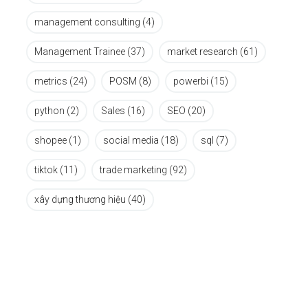
management consulting
(4)
Management Trainee
(37)
market research
(61)
metrics
(24)
POSM
(8)
powerbi
(15)
python
(2)
Sales
(16)
SEO
(20)
shopee
(1)
social media
(18)
sql
(7)
tiktok
(11)
trade marketing
(92)
xây dựng thương hiệu
(40)