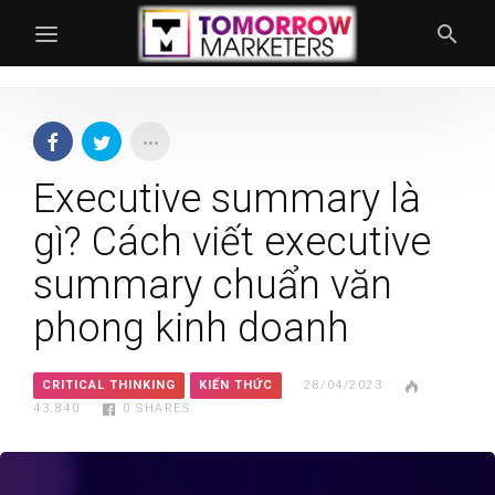
Executive summary là
gì? Cách viết executive
summary chuẩn văn
phong kinh doanh
CRITICAL THINKING
KIẾN THỨC
28/04/2023
43.840
0
SHARES