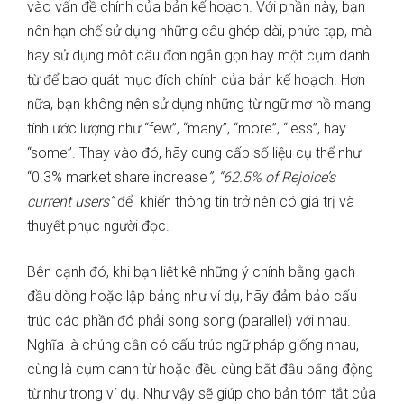
vào vấn đề chính của bản kế hoạch. Với phần này, bạn
nên hạn chế sử dụng những câu ghép dài, phức tạp, mà
hãy sử dụng một câu đơn ngắn gọn hay một cụm danh
từ để bao quát mục đích chính của bản kế hoạch. Hơn
nữa, bạn không nên sử dụng những từ ngữ mơ hồ mang
tính ước lượng như “few”, “many”, “more”, “less”, hay
“some”. Thay vào đó, hãy cung cấp số liệu cụ thể như
“0.3% market share increase
”, “62.5% of Rejoice’s
current users”
để khiến thông tin trở nên có giá trị và
thuyết phục người đọc.
Bên cạnh đó, khi bạn liệt kê những ý chính bằng gạch
đầu dòng hoặc lập bảng như ví dụ, hãy đảm bảo cấu
trúc các phần đó phải song song (parallel) với nhau.
Nghĩa là chúng cần có cấu trúc ngữ pháp giống nhau,
cùng là cụm danh từ hoặc đều cùng bắt đầu bằng động
từ như trong ví dụ. Như vậy sẽ giúp cho bản tóm tắt của