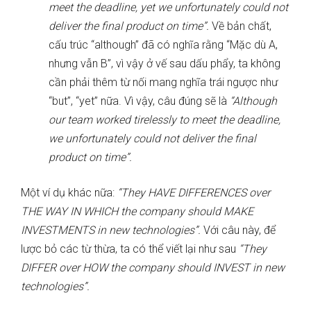
meet the deadline, yet we unfortunately could not
deliver the final product on time”.
Về bản chất,
cấu trúc “although” đã có nghĩa rằng “Mặc dù A,
nhưng vẫn B”, vì vậy ở vế sau dấu phẩy, ta không
cần phải thêm từ nối mang nghĩa trái ngược như
“but”, “yet” nữa. Vì vậy, câu đúng sẽ là
“Although
our team worked tirelessly to meet the deadline,
we unfortunately could not deliver the final
product on time”.
Một ví dụ khác nữa:
“They HAVE DIFFERENCES over
THE WAY IN WHICH the company should MAKE
INVESTMENTS in new technologies”.
Với câu này, để
lược bỏ các từ thừa, ta có thể viết lại như sau
“They
DIFFER over HOW the company should INVEST in new
technologies”.