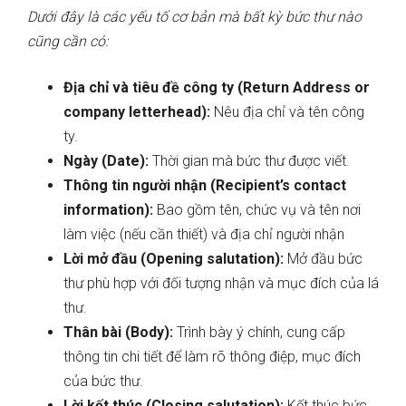
Dưới đây là các yếu tố cơ bản mà bất kỳ bức thư nào
cũng cần có:
Địa chỉ và tiêu đề công ty (Return Address or
company letterhead):
Nêu địa chỉ và tên công
ty.
Ngày (Date):
Thời gian mà bức thư được viết.
Thông tin người nhận (Recipient’s contact
information):
Bao gồm tên, chức vụ và tên nơi
làm việc (nếu cần thiết) và địa chỉ người nhận
Lời mở đầu (Opening salutation):
Mở đầu bức
thư phù hợp với đối tượng nhận và mục đích của lá
thư.
Thân bài (Body):
Trình bày ý chính, cung cấp
thông tin chi tiết để làm rõ thông điệp, mục đích
của bức thư.
Lời kết thúc (Closing salutation):
Kết thúc bức