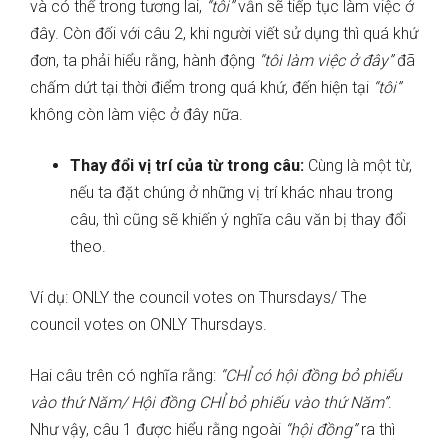
và có thể trong tương lai,
“tôi”
vẫn sẽ tiếp tục làm việc ở
đây. Còn đối với câu 2, khi người viết sử dụng thì quá khứ
đơn, ta phải hiểu rằng, hành động
“tôi làm việc ở đây”
đã
chấm dứt tại thời điểm trong quá khứ, đến hiện tại
“tôi”
không còn làm việc ở đây nữa.
Thay đổi vị trí của từ trong câu:
Cùng là một từ,
nếu ta đặt chúng ở những vị trí khác nhau trong
câu, thì cũng sẽ khiến ý nghĩa câu văn bị thay đổi
theo.
Ví dụ: ONLY the council votes on Thursdays/ The
council votes on ONLY Thursdays.
Hai câu trên có nghĩa rằng:
“CHỈ có hội đồng bỏ phiếu
vào thứ Năm/ Hội đồng CHỈ bỏ phiếu vào thứ Năm”
.
Như vậy, câu 1 được hiểu rằng ngoài
“hội đồng”
ra thì