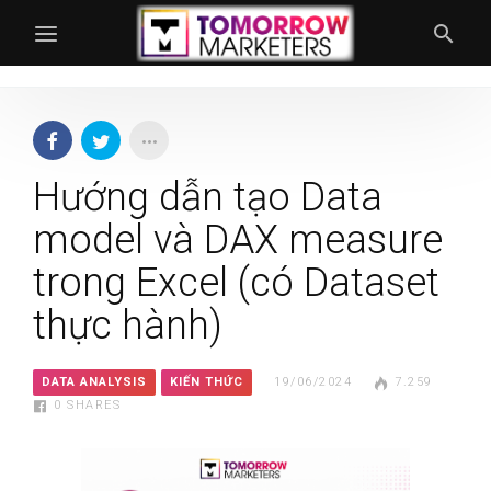
Hướng dẫn tạo Data
model và DAX measure
trong Excel (có Dataset
thực hành)
DATA ANALYSIS
KIẾN THỨC
19/06/2024
7.259
0
SHARES