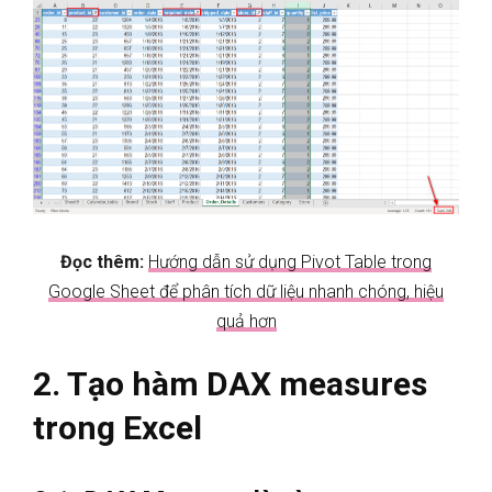
Đọc thêm:
Hướng dẫn sử dụng Pivot Table trong
Google Sheet để phân tích dữ liệu nhanh chóng, hiệu
quả hơn
2. Tạo hàm DAX measures
trong Excel