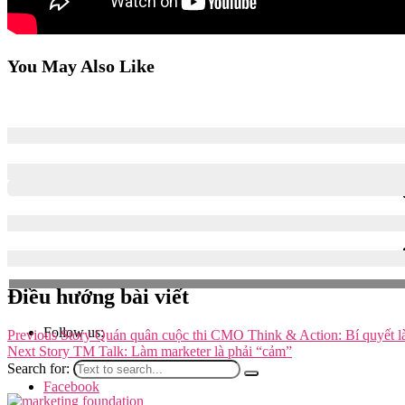
You May Also Like
TM Talk: Trò chuyện với anh Quốc Tiến – Senior Digital Man
31/10/2019
11/11/2020
TM Talk: Làm marketer là phải “cảm”
31/10/2019
11/11/2020
Điều hướng bài viết
Follow us:
Previous Story
Quán quân cuộc thi CMO Think & Action: Bí quyết là
Next Story
TM Talk: Làm marketer là phải “cảm”
Search for:
Facebook