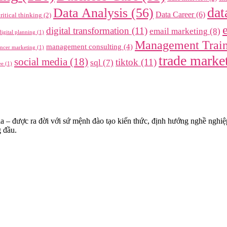
dat
Data Analysis
(56)
Data Career
(6)
ritical thinking
(2)
digital transformation
(11)
email marketing
(8)
digital planning
(1)
Management Trai
management consulting
(4)
encer marketing
(1)
trade marke
social media
(18)
tiktok
(11)
sql
(7)
ee
(1)
a – được ra đời với sứ mệnh đào tạo kiến thức, định hướng nghề nghi
g đầu.