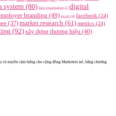
digital
a system
(80)
data visualization
(2)
employer branding
(49)
facebook
(24)
excel
(4)
market research
(61)
nee
(37)
metrics
(24)
ting
(92)
xây dựng thương hiệu
(40)
ệp và truyền cảm hứng cho cộng đồng Marketers trẻ, bằng chương