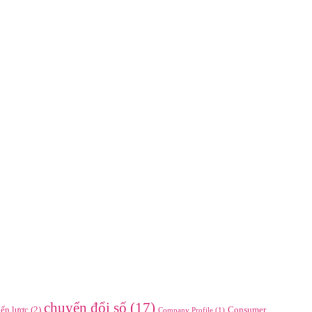
chuyển đổi số
(17)
iến lược
(2)
Consumer
Company Profile
(1)