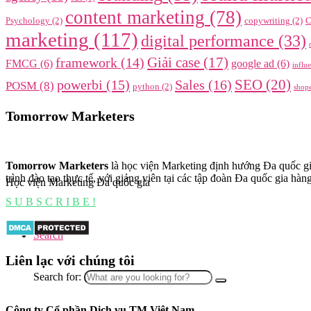
content marketing
(78)
Psychology
(2)
copywriting
(2)
C
marketing
(117)
digital performance
(33)
framework
(14)
Giải case
(17)
FMCG
(6)
google ad
(6)
influ
SEO
(20)
powerbi
(15)
Sales
(16)
POSM
(8)
python
(2)
shop
Tomorrow Marketers
Tomorrow Marketers
là học viện Marketing định hướng Đa quốc gi
trình đào tạo thực tế, với giảng viên tại các tập đoàn Đa quốc gia hàn
Học viện Marketing Đa quốc gia
S U B S C R I B E !
Search
Liên lạc với chúng tôi
Search for:
Công ty Cổ phần Dịch vụ TM Việt Nam