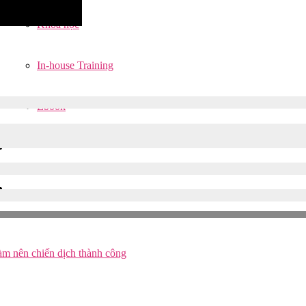
Khoá học
In-house Training
ager @Mindshare Vietnam
Ebook
m nên chiến dịch thành công