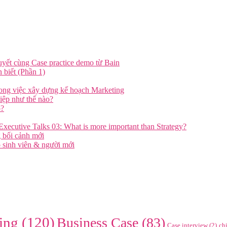
uyết cùng Case practice demo từ Bain
 biết (Phần 1)
ng việc xây dựng kế hoạch Marketing
iệp như thế nào?
o?
xecutive Talks 03: What is more important than Strategy?
g bối cảnh mới
 sinh viên & người mới
ing
(120)
Business Case
(83)
Case interview
(2)
ch