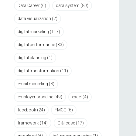
Data Career
(6)
data system
(80)
data visualization
(2)
digital marketing
(117)
digital performance
(33)
digital planning
(1)
digital transformation
(11)
email marketing
(8)
employer branding
(49)
excel
(4)
facebook
(24)
FMCG
(6)
framework
(14)
Giải case
(17)