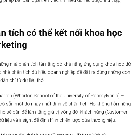
pháp bài bản dựa trên việc tìm hiểu dữ liệu được thu thập,
n tích có thể kết nối khoa học
rketing
những nhà phân tích tài năng có khả năng ứng dụng khoa học dữ
ác nhà phân tích đủ hiểu doanh nghiệp để đặt ra đúng những con
đắn chỉ từ dữ liệu thô.
harton (Wharton School of the University of Pennsylvania) –
 có sẵn một độ nhạy nhất định về phân tích. Họ không hỏi những
ào họ sẽ cần để làm tăng giá trị vòng đời khách hàng (Customer
 liệu và insight để định hình chiến lược của thương hiệu.