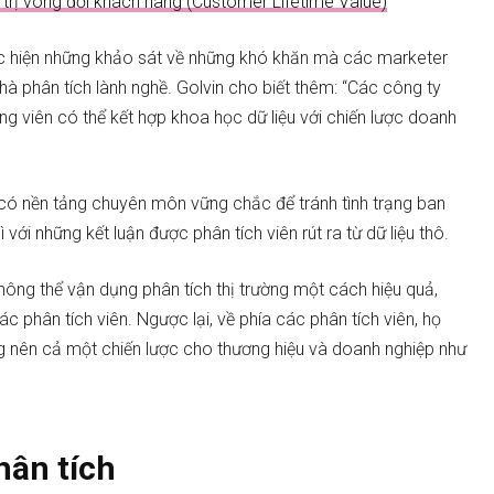
 trị vòng đời khách hàng (Customer Lifetime Value)
ực hiện những khảo sát về những khó khăn mà các marketer
à phân tích lành nghề. Golvin cho biết thêm: “Các công ty
g viên có thể kết hợp khoa học dữ liệu với chiến lược doanh
ần có nền tảng chuyên môn vững chắc để tránh tình trạng ban
với những kết luận được phân tích viên rút ra từ dữ liệu thô.
hông thể vận dụng phân tích thị trường một cách hiệu quả,
c phân tích viên. Ngược lại, về phía các phân tích viên, họ
g nên cả một chiến lược cho thương hiệu và doanh nghiệp như
hân tích