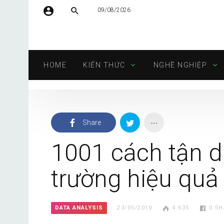
09/08/2026
Tên người dùng hoặc địa chỉ email
HOME
KIẾN THỨC
NGHỀ NGHIỆP
Mật khẩu
Share
Tự động đăng nhập
1001 cách tận d
trường hiệu quả
DATA ANALYSIS
23/05/2019
4.635
0
SH