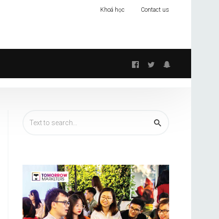
Khoá học
Contact us
Follow
us: