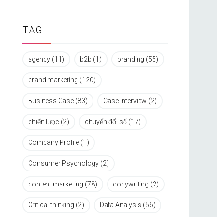
TAG
agency
(11)
b2b
(1)
branding
(55)
brand marketing
(120)
Business Case
(83)
Case interview
(2)
chiến lược
(2)
chuyển đổi số
(17)
Company Profile
(1)
Consumer Psychology
(2)
content marketing
(78)
copywriting
(2)
Critical thinking
(2)
Data Analysis
(56)