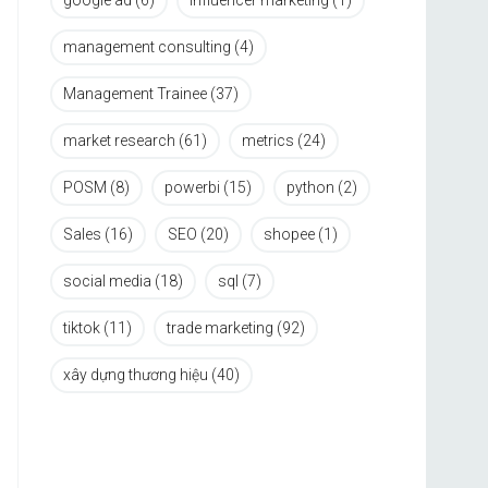
google ad
(6)
influencer marketing
(1)
management consulting
(4)
Management Trainee
(37)
market research
(61)
metrics
(24)
POSM
(8)
powerbi
(15)
python
(2)
Sales
(16)
SEO
(20)
shopee
(1)
social media
(18)
sql
(7)
tiktok
(11)
trade marketing
(92)
xây dựng thương hiệu
(40)