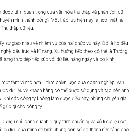
 được tầm quan trọng của văn hóa thu thập và phân tích dữ
chuyển mình thành công? Một trào lưu hiện nay là hợp nhất hai
hu thập dữ liệu.
thấy sự giao nhau về nhiệm vụ của hai chức vụ này. Đó là họ đều
nghệ, cấu trúc và kĩ năng. Xu hướng tiếp theo có thể là Trưởng
 từng trực tiếp tiếp xúc với dữ liệu hàng ngày và có kinh
ở một tầm vĩ mô hơn – tầm chiến lược của doanh nghiệp, văn
 được dữ liệu về khách hàng có thể được sử dụng và tạo nên ảnh
o. Khi các công ty không làm được điều này, những chuyên gia
ể giúp gì cho công ty.
ữ liệu chỉ loanh quanh ở quy trình chuẩn bị và xử lí dữ liệu cơ
ề dữ liệu của mình để biến những con số đó thành nền tảng cho