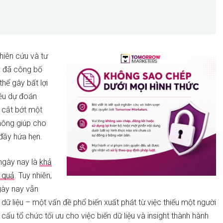
hiên cứu và tư
y đã công bố
hể gây bất lợi
ều dự đoán
 cắt bớt một
không giúp cho
 đầy hứa hẹn.
ngày nay là
khả
u quả
. Tuy nhiên,
gày nay vẫn
dữ liệu – một vấn đề phổ biến xuất phát từ việc thiếu một người
u tổ chức tối ưu cho việc biến dữ liệu và insight thành hành