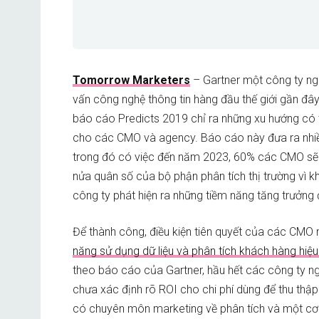
Tomorrow Marketers
– Gartner một công ty ng
vấn công nghệ thông tin hàng đầu thế giới gần đâ
báo cáo Predicts 2019 chỉ ra những xu hướng có t
cho các CMO và agency. Báo cáo này đưa ra nhi
trong đó có việc đến năm 2023, 60% các CMO sẽ
nửa quân số của bộ phận phân tích thị trường vì 
công ty phát hiện ra những tiềm năng tăng trưởng
Để thành công, điều kiện tiên quyết của các CMO 
năng sử dụng dữ liệu và phân tích khách hàng hiệ
theo báo cáo của Gartner, hầu hết các công ty n
chưa xác định rõ ROI cho chi phí dùng để thu thập 
có chuyên môn marketing về phân tích và một cơ cấ