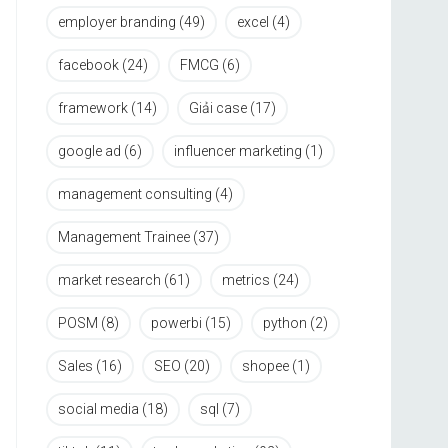
employer branding
(49)
excel
(4)
facebook
(24)
FMCG
(6)
framework
(14)
Giải case
(17)
google ad
(6)
influencer marketing
(1)
management consulting
(4)
Management Trainee
(37)
market research
(61)
metrics
(24)
POSM
(8)
powerbi
(15)
python
(2)
Sales
(16)
SEO
(20)
shopee
(1)
social media
(18)
sql
(7)