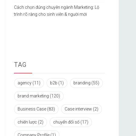
Cách chọn đúng chuyên ngành Marketing: Lộ
trình rõ ràng cho sinh viên & người mới
TAG
agency
(11)
b2b
(1)
branding
(55)
brand marketing
(120)
Business Case
(83)
Case interview
(2)
chiến lược
(2)
chuyển đổi số
(17)
Company Profile
(1)