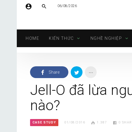
06/08/2026
Tên người dùng hoặc địa chỉ email
HOME
KIẾN THỨC
NGHỀ NGHIỆP
Mật khẩu
Share
Tự động đăng nhập
Jell-O đã lừa ng
nào?
CASE STUDY
01/08/2016
1.387
0
SHAR