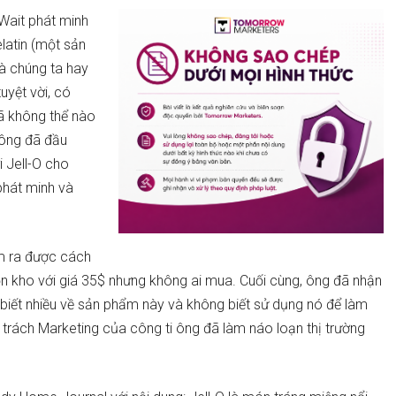
Wait phát minh
latin (một sản
à chúng ta hay
uyệt vời, có
đã không thể nào
 ông đã đầu
i Jell-O cho
phát minh và
ìm ra được cách
tồn kho với giá 35$ nhưng không ai mua. Cuối cùng, ông đã nhận
 biết nhiều về sản phẩm này và không biết sử dụng nó để làm
ụ trách Marketing của công ti ông đã làm náo loạn thị trường