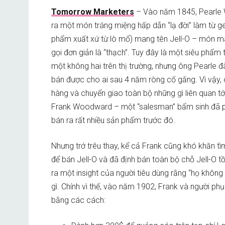
Tomorrow Marketers
– Vào năm 1845, Pearle 
ra một món tráng miệng hấp dẫn “lạ đời” làm từ ge
phẩm xuất xứ từ lò mổ) mang tên Jell-O – món m
gọi đơn giản là “thạch”. Tuy đây là một siêu phẩm t
một không hai trên thị trường, nhưng ông Pearle 
bán được cho ai sau 4 năm ròng cố gắng. Vì vậy,
hàng và chuyển giao toàn bộ những gì liên quan tớ
Frank Woodward – một “sa
lesman” bẩm sinh đã 
bán ra rất nhiều sản phẩm trước đó.
Nhưng trớ trêu thay, kể cả Frank cũng khó khăn t
để bán Jell-O và đã định bán toàn bộ chỗ Jell-O 
ra một insight của người tiêu dùng rằng “họ không
gì. Chính vì thế, vào năm 1902, Frank và người ph
bằng các cách: