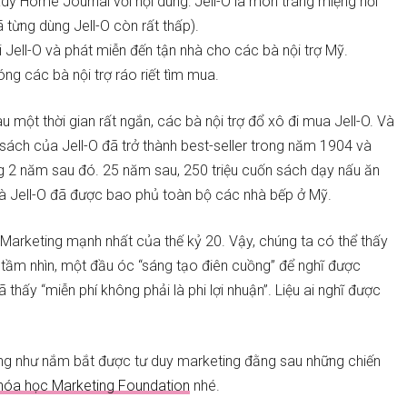
dy Home Journal với nội dung: Jell-O là món tráng miệng nổi
ã từng dùng Jell-O còn rất thấp).
Jell-O và phát miễn đến tận nhà cho các bà nội trợ Mỹ.
ng các bà nội trợ ráo riết tìm mua.
u một thời gian rất ngắn, các bà nội trợ đổ xô đi mua Jell-O. Và
ách của Jell-O đã trở thành best-seller trong năm 1904 và
g 2 năm sau đó. 25 năm sau, 250 triệu cuốn sách dạy nấu ăn
 và Jell-O đã được bao phủ toàn bộ các nhà bếp ở Mỹ.
 Marketing mạnh nhất của thế kỷ 20. Vậy, chúng ta có thể thấy
 tầm nhìn, một đầu óc “sáng tạo điên cuồng” để nghĩ được
thấy “miễn phí không phải là phi lợi nhuận”. Liệu ai nghĩ được
ng như nắm bắt được tư duy marketing đằng sau những chiến
hóa học Marketing Foundation
nhé.