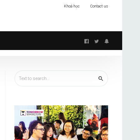
Khoá học
Contact us
Follow
us: