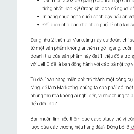
Dành hơn 300$ để quảng cáo trên tạp chí La
tiếng nhất Hoa Kỳ! (trong khi con số người đ
In hàng chục ngàn cuốn sách dạy nấu ăn với 
Đổ buôn cho các nhà phân phối lẻ chờ làn só
Đúng như 2 thiên tài Marketing này dự đoán, chỉ sa
từ một sản phẩm không ai thèm ngó ngàng, cuốn s
doanh thu của sản phẩm này đạt 1 triệu đôla tron
với Jell-O đã là bạn đồng hành với các bà nội trợ
Từ đó, “bán hàng miễn phí” trở thành một công cụ
rằng, để làm Marketing, chúng ta cần phải có một
những thứ mà không ai nghĩ đến, vì như chúng ta đã 
đến điều đó?
Bạn muốn tìm hiểu thêm các case study thú vị cũ
lược của các thương hiệu hàng đầu? Đừng bỏ lỡ
k