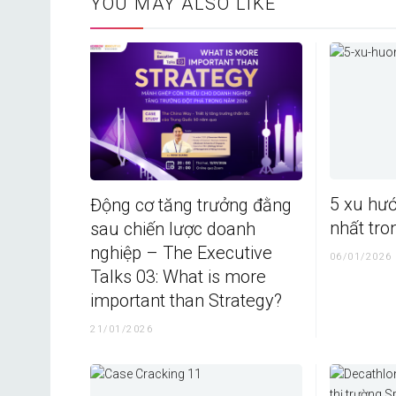
YOU MAY ALSO LIKE
5 xu hư
Động cơ tăng trưởng đằng
nhất tr
sau chiến lược doanh
nghiệp – The Executive
06/01/2026
Talks 03: What is more
important than Strategy?
21/01/2026