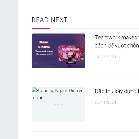
READ NEXT
Teamwork makes t
cách để vượt chông
23/12/2024
Đặc thù xây dựng t
28/11/2024