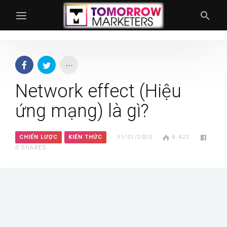
Network effect (Hiệu
ứng mạng) là gì?
CHIẾN LƯỢC
KIẾN THỨC
31/01/2020
8.422
0
SHARES