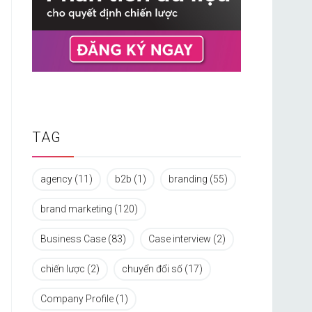
TAG
agency
(11)
b2b
(1)
branding
(55)
brand marketing
(120)
Business Case
(83)
Case interview
(2)
chiến lược
(2)
chuyển đổi số
(17)
Company Profile
(1)