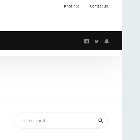
Khoá học
Contact us
Follow
us: