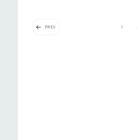
…
PREV
1