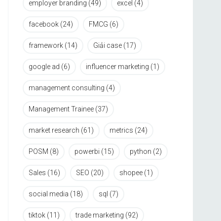
employer branding
(49)
excel
(4)
facebook
(24)
FMCG
(6)
framework
(14)
Giải case
(17)
google ad
(6)
influencer marketing
(1)
management consulting
(4)
Management Trainee
(37)
market research
(61)
metrics
(24)
POSM
(8)
powerbi
(15)
python
(2)
Sales
(16)
SEO
(20)
shopee
(1)
social media
(18)
sql
(7)
tiktok
(11)
trade marketing
(92)