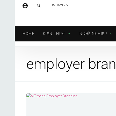
08/08/2026
Tên người dùng hoặc địa chỉ email
HOME
KIẾN THỨC
NGHỀ NGHIỆP
Mật khẩu
employer bran
Tự động đăng nhập