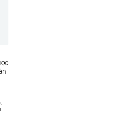
ược
àn
ều
t