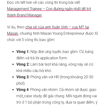
Đọc chi tiết hơn về các vòng thi trong bài viết
Management Trainee – Con đường ngắn nhất để trở
thành Brand Manager
.
Ví dụ, theo
chia sẻ của anh Xuân Vinh – cựu MT tại
Masan
, chương trình Masan Young Entrepreneur được tổ
chức với 5 vòng thi, bao gồm:
Vòng 1:
Nộp đơn ứng tuyển, bao gồm: CV, bảng
điểm và trả lời application form.
Vòng 2:
Làm bài test khả năng, vòng này sẽ có
khá nhiều câu hỏi khó.
Vòng 3:
Phỏng vấn với HR (trong khoảng 20-30
phút).
Vòng 4
: Phỏng vấn nhóm: Cả nhóm sẽ được giao
một
case study để giải chung. Mỗi người đóng vai
trò ở 1 bộ phận trong công ty, đưa ra quan điểm, ý