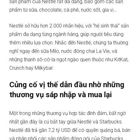
sản phẩm của Nestlé rất đa dạng, bao gồm các sản
phẩm từ sữa, chocolate, cà phê, nước sốt, gia vị…
Nestlé sở hữu hơn 2.000 nhãn hiệu, với “hệ sinh thái” sản
phẩm đa dạng từng ngành hàng, giúp người tiêu dùng
thêm nhiều lựa chọn. Nhắc đến Nestlé, chúng ta thường
nghĩ ngay đến sữa Milo, nước đóng chai La Vie, và
những thanh sô-cô-la ngọt ngào quen thuộc như KitKat,
Crunch hay Milkybar.
Củng cố vị thế dẫn đầu nhờ những
thương vụ sáp nhập và mua lại
Một trong những thương vụ hợp tác đình đám, bất ngờ
nhất gần đây là cú bắt tay giữa Nestlé và Starbucks.
Nestlé đã trả gần 7,2 tỷ USD để có quyền quảng bá, bán
và phân phối các sản phẩm đóng gói của Starbucks