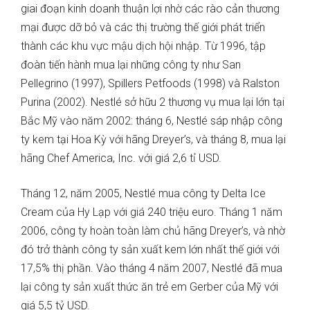
giai đoạn kinh doanh thuận lợi nhờ các rào cản thương
mại được dỡ bỏ và các thị trường thế giới phát triển
thành các khu vực mậu dịch hội nhập. Từ 1996, tập
đoàn tiến hành mua lại những công ty như San
Pellegrino (1997), Spillers Petfoods (1998) và Ralston
Purina (2002). Nestlé sở hữu 2 thương vụ mua lại lớn tại
Bắc Mỹ vào năm 2002: tháng 6, Nestlé sáp nhập công
ty kem tại Hoa Kỳ với hãng Dreyer’s, và tháng 8, mua lại
hãng Chef America, Inc. với giá 2,6 tỉ USD.
Tháng 12, năm 2005, Nestlé mua công ty Delta Ice
Cream của Hy Lạp với giá 240 triệu euro. Tháng 1 năm
2006, công ty hoàn toàn làm chủ hãng Dreyer’s, và nhờ
đó trở thành công ty sản xuất kem lớn nhất thế giới với
17,5% thị phần. Vào tháng 4 năm 2007, Nestlé đã mua
lại công ty sản xuất thức ăn trẻ em Gerber của Mỹ với
giá 5,5 tỷ USD.