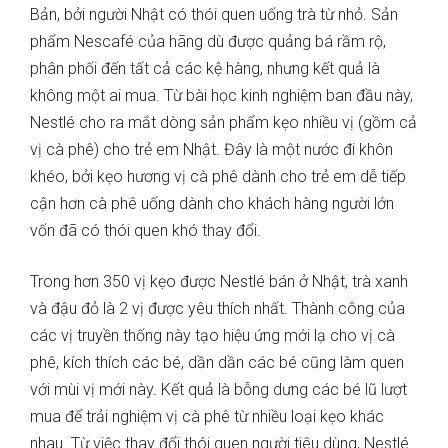
Bản, bởi người Nhật có thói quen uống trà từ nhỏ. Sản
phẩm Nescafé của hãng dù được quảng bá rầm rộ,
phân phối đến tất cả các kệ hàng, nhưng kết quả là
không một ai mua. Từ bài học kinh nghiệm ban đầu này,
Nestlé cho ra mắt dòng sản phẩm kẹo nhiều vị (gồm cả
vị cà phê) cho trẻ em Nhật. Đây là một nước đi khôn
khéo, bởi kẹo hương vị cà phê dành cho trẻ em dễ tiếp
cận hơn cà phê uống dành cho khách hàng người lớn
vốn đã có thói quen khó thay đổi.
Trong hơn 350 vị kẹo được Nestlé bán ở Nhật, trà xanh
và đậu đỏ là 2 vị được yêu thích nhất. Thành công của
các vị truyền thống này tạo hiệu ứng mới lạ cho vị cà
phê, kích thích các bé, dần dần các bé cũng làm quen
với mùi vị mới này. Kết quả là bỗng dưng các bé lũ lượt
mua để trải nghiệm vị cà phê từ nhiều loại kẹo khác
nhau. Từ việc thay đổi thói quen người tiêu dùng, Nestlé