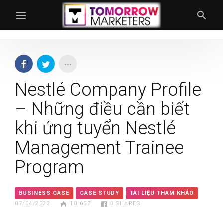
Nestlé Company Profile
– Những điều cần biết
khi ứng tuyển Nestlé
Management Trainee
Program
BUSINESS CASE
CASE STUDY
TÀI LIỆU THAM KHẢO
07/04/2022
10.657
0
SHARES