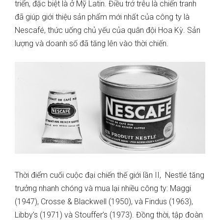
triển, đặc biệt là ở Mỹ Latin. Điều trớ trêu là chiến tranh
đã giúp giới thiệu sản phẩm mới nhất của công ty là
Nescafé, thức uống chủ yếu của quân đội Hoa Kỳ. Sản
lượng và doanh số đã tăng lên vào thời chiến.
Thời điểm cuối cuộc đại chiến thế giới lần II, Nestlé tăng
trưởng nhanh chóng và mua lại nhiều công ty: Maggi
(1947), Crosse & Blackwell (1950), và Findus (1963),
Libby’s (1971) và Stouffer’s (1973). Đồng thời, tập đoàn