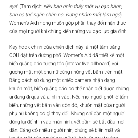
eye
” (Tạm dịch:
Nếu bạn nhìn thấy một vụ bạo hành,
bạn có thể ngăn chặn nó. Đừng nhắm mắt làm ngơ
).
Women’s Aid mong muốn góp phần thay đổi nhận thức
của mọi người khi chứng kiến những vụ bạo lực gia đình.
Key hook chính của chiến dịch này là một tấm bảng
OOH đặt trên đường phố. Women’s Aid đã thiết kế một
biển quảng cáo tương tác (interactive billboard) với
gương mặt một phụ nữ cùng những vết bầm trên mặt.
Bằng cách sử dụng một chiếc camera nhận dạng
khuôn mặt, biển quảng cáo có thể nhận biết được những
ai đang đi qua và ai nhìn vào. Nếu mọi người phớt lờ tấm
biển, những vết bầm vẫn còn đó, khuôn mặt của người
phụ nữ không có gì thay đổi. Nhưng chỉ cần một người
dừng lại để nhìn vào màn hình, vết bầm sẽ bắt đầu mờ
dần. Càng có nhiều người nhìn, chúng sẽ biến mất và