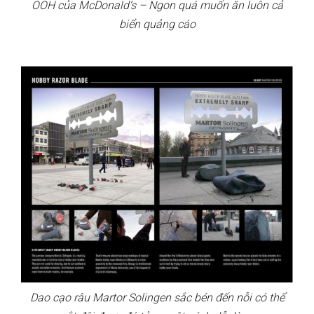
OOH của McDonald’s – Ngon quá muốn ăn luôn cả
biển quảng cáo
Dao cạo râu Martor Solingen sắc bén đến nỗi có thể