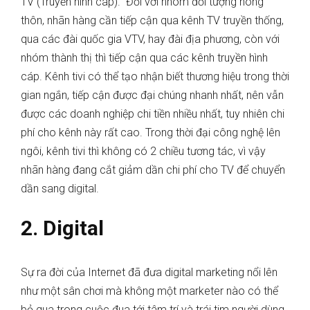
TV (Truyền hình cáp)
. Đối với
nhóm đối tượng nông
thôn, nhãn hàng cần tiếp cận qua kênh TV truyền thống,
qua các đài quốc gia VTV, hay đài địa phương, còn với
nhóm thành thị thì tiếp cận qua các kênh truyền hình
cáp. Kênh tivi có thể tạo nhận biết thương hiệu trong thời
gian ngắn, tiếp cận được đại chúng nhanh nhất, nên vẫn
được các doanh nghiệp chi tiền nhiều nhất, tuy nhiên chi
phí cho kênh này rất cao. Trong thời đại công nghệ lên
ngôi, kênh tivi thì không có 2 chiều tương tác, vì vậy
nhãn hàng đang cắt giảm dần chi phí cho TV để chuyển
dần sang digital.
2. Digital
Sự ra đời của Internet đã đưa digital marketing nổi lên
như một sân chơi mà không một marketer nào có thể
bỏ qua trong cuộc đua tới tâm trí và trái tim người dùng.