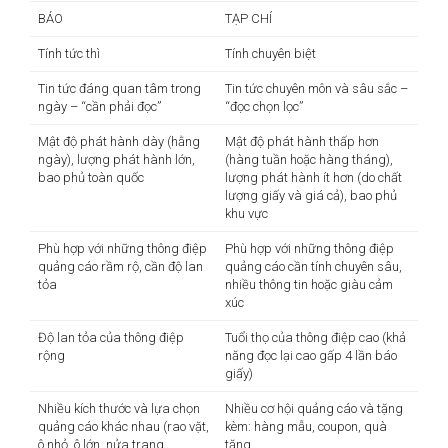
BÁO
TẠP CHÍ
Tính tức thì
Tính chuyên biệt
Tin tức đáng quan tâm trong
Tin tức chuyên môn và sâu sắc –
ngày – “cần phải đọc”
“đọc chọn lọc”
Mật độ phát hành dày (hằng
Mật độ phát hành thấp hơn
ngày), lượng phát hành lớn,
(hàng tuần hoặc hàng tháng),
bao phủ toàn quốc
lượng phát hành ít hơn (do chất
lượng giấy và giá cả), bao phủ
khu vực
Phù hợp với những thông điệp
Phù hợp với những thông điệp
quảng cáo rầm rộ, cần độ lan
quảng cáo cần tính chuyên sâu,
tỏa
nhiều thông tin hoặc giàu cảm
xúc
Độ lan tỏa của thông điệp
Tuổi thọ của thông điệp cao (khả
rộng
năng đọc lại cao gấp 4 lần báo
giấy)
Nhiều kích thước và lựa chọn
Nhiều cơ hội quảng cáo và tặng
quảng cáo khác nhau (rao vặt,
kèm: hàng mẫu, coupon, quà
ô nhỏ, ô lớn, nửa trang,
tặng,…