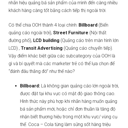
nhãn hiệu quảng bá sản phẩm của mình đến càng nhiều
khách hàng càng tốt bằng cách tiếp thị ngoài trời.
Có thể chia OOH thành 4 loại chính:
Billboard
(Biển
quảng cáo ngoài trời),
Street Furniture
(Nội thất
đường phố),
LCD building
(Quảng cáo trên màn hình lớn
LCD) ,
Transit Advertising
(Quảng cáo chuyển tiếp)
.
Vậy điểm khác biệt giữa các subcategory của OOH là
gì và bí quyết mà các marketer trẻ có thể lựa chọn để
“đánh đâu thắng đó” như thế nào?
Billboard:
Là k
hông gian quảng cáo lớn ngoài trời,
được đặt tại khu vực có mật độ giao thông cao.
Hình thức này phù hợp khi nhãn hàng muốn quảng
bá sản phẩm mới, hoặc chỉ đơn thuần là tăng độ
nhận biết thương hiệu trong một khu vực/ vùng cụ
thể
.
Coca – Cola từng làm sửng sốt hàng triệu