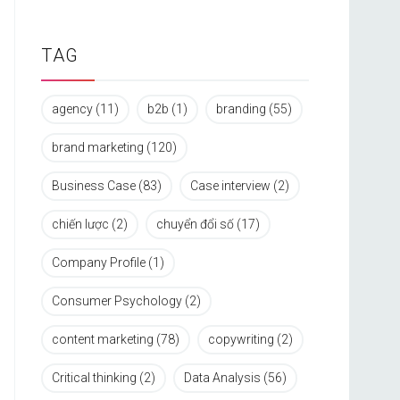
TAG
agency
(11)
b2b
(1)
branding
(55)
brand marketing
(120)
Business Case
(83)
Case interview
(2)
chiến lược
(2)
chuyển đổi số
(17)
Company Profile
(1)
Consumer Psychology
(2)
content marketing
(78)
copywriting
(2)
Critical thinking
(2)
Data Analysis
(56)