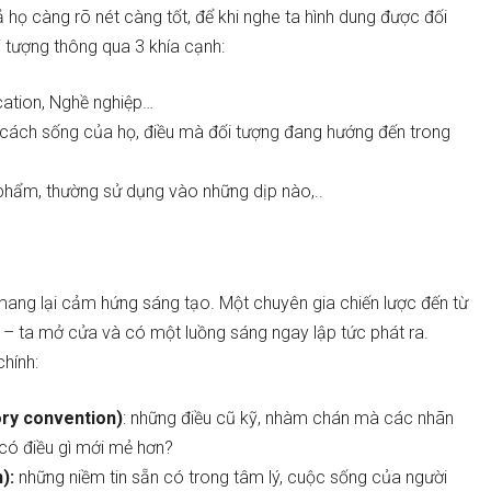
 họ càng rõ nét càng tốt, để khi nghe ta hình dung được đối
i tượng thông qua 3 khía cạnh:
ucation, Nghề nghiệp…
 cách sống của họ, điều mà đối tượng đang hướng đến trong
 phẩm, thường sử dụng vào những dịp nào,..
 mang lại cảm hứng sáng tạo. Một chuyên gia chiến lược đến từ
h – ta mở cửa và có một luồng sáng ngay lập tức phát ra.
hính:
ry convention)
: những điều cũ kỹ, nhàm chán mà các nhãn
 có điều gì mới mẻ hơn?
):
những niềm tin sẵn có trong tâm lý, cuộc sống của người