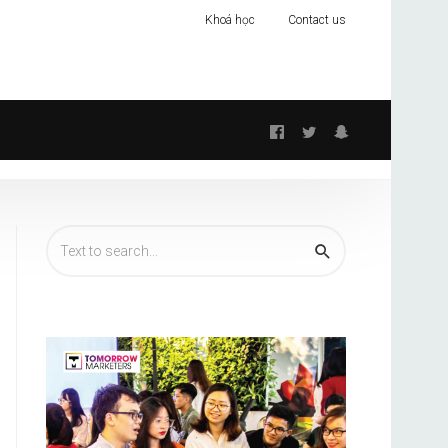
Khoá học
Contact us
Follow
us: