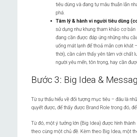
tiêu dùng và đang tự mâu thuẫn lẫn nh
phá.
Tâm lý & hành vi người tiêu dùng (
sử dụng như khung tham khảo cơ bản để
đang cần được đáp ứng những nhu cầu
uống mát lạnh để thoả mãn cơn khát –
thời), cần cảm thấy yên tâm với chất
người yêu mến, tôn trọng, hay cần được 
Bước 3: Big Idea & Messa
Từ sự thấu hiểu về đối tượng mục tiêu – đâu là nh
quyết được, để thấy được Brand Role trong đó, để 
Từ đó, một ý tưởng lớn (Big Idea) được hình thành
theo cùng một chủ đề. Kèm theo Big Idea, một th