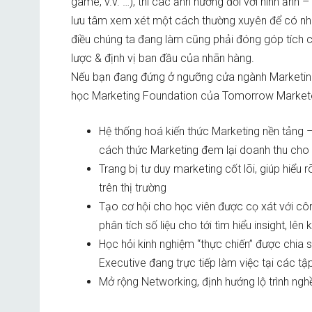
game, v.v. …), thì các ảnh hưởng đối với hình ảnh
lưu tâm xem xét một cách thường xuyên để có những
điều chúng ta đang làm cũng phải đóng góp tích c
lược & định vị ban đầu của nhãn hàng.
Nếu bạn đang đứng ở ngưỡng cửa ngành Marketin
học Marketing Foundation của Tomorrow Markete
Hệ thống hoá kiến thức Marketing nền tảng –
cách thức Marketing đem lại doanh thu cho
Trang bị tư duy marketing cốt lõi, giúp hiể
trên thị trường
Tạo cơ hội cho học viên được cọ xát với côn
phân tích số liệu cho tới tìm hiểu insight, lê
Học hỏi kinh nghiệm “thực chiến” được chia s
Executive đang trực tiếp làm việc tại các t
Mở rộng Networking, định hướng lộ trình nghề 