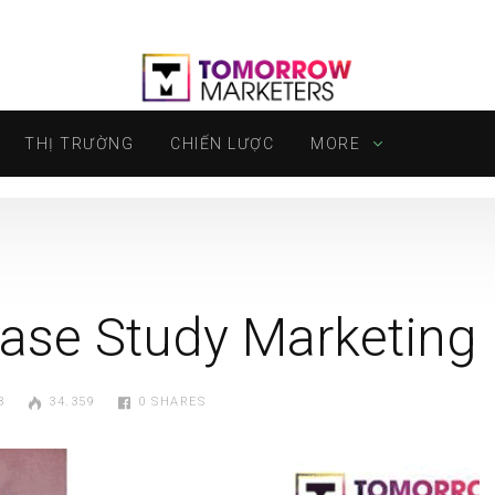
THỊ TRƯỜNG
CHIẾN LƯỢC
MORE
ase Study Marketing
8
34.359
0
SHARES