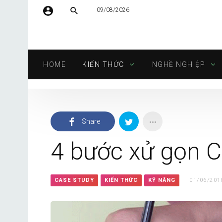
09/08/2026
Tên người dùng hoặc địa chỉ email
HOME
KIẾN THỨC
NGHỀ NGHIỆP
Mật khẩu
Share
Tự động đăng nhập
4 bước xử gọn C
CASE STUDY
KIẾN THỨC
KỸ NĂNG
01/06/201