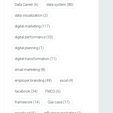
Data Career
(6)
data system
(80)
data visualization
(2)
digital marketing
(117)
digital performance
(33)
digital planning
(1)
digital transformation
(11)
email marketing
(8)
employer branding
(49)
excel
(4)
facebook
(24)
FMCG
(6)
framework
(14)
Giải case
(17)