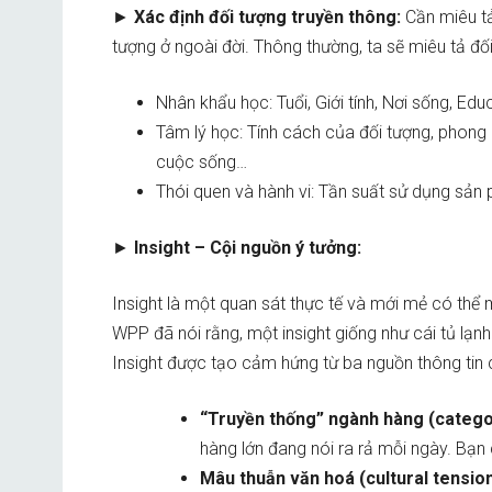
►
Xác định đối tượng truyền thông:
Cần miêu tả
tượng ở ngoài đời. Thông thường, ta sẽ miêu tả đố
Nhân khẩu học: Tuổi, Giới tính, Nơi sống, Ed
Tâm lý học: Tính cách của đối tượng, phong
cuộc sống…
Thói quen và hành vi: Tần suất sử dụng sản
►
Insight – Cội nguồn ý tưởng:
Insight là một quan sát thực tế và mới mẻ có thể
WPP đã nói rằng, một insight giống như cái tủ lạn
Insight được tạo cảm hứng từ ba nguồn thông tin c
“Truyền thống” ngành hàng (catego
hàng lớn đang nói ra rả mỗi ngày. Bạn
Mâu thuẫn văn hoá (cultural tension