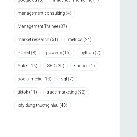
google ad
(6)
influencer marketing
(1)
management consulting
(4)
Management Trainee
(37)
market research
(61)
metrics
(24)
POSM
(8)
powerbi
(15)
python
(2)
Sales
(16)
SEO
(20)
shopee
(1)
social media
(18)
sql
(7)
tiktok
(11)
trade marketing
(92)
xây dựng thương hiệu
(40)