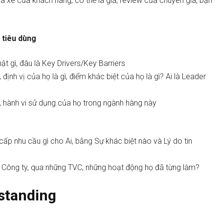
a xe của khách hàng, có thể là giá, review của chuyên gia, bạn
 tiêu dùng
 gì, đâu là Key Drivers/Key Barriers
 định vị của họ là gì, điểm khác biệt của họ là gì? Ai là Leader
n, hành vi sử dụng của họ trong ngành hàng này
cấp nhu cầu gì cho Ai, bằng Sự khác biệt nào và Lý do tin
ủa Công ty, qua những TVC, những hoạt động họ đã từng làm?
standing