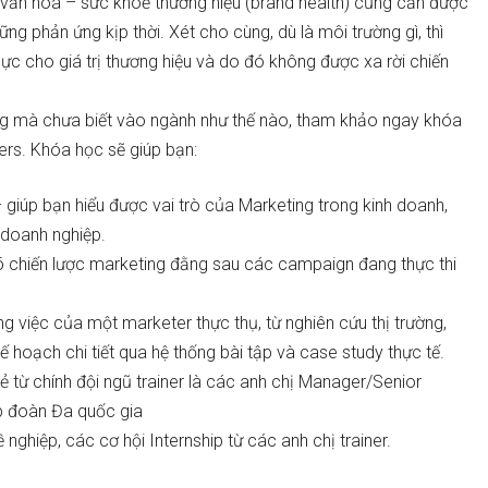
 – văn hoá – sức khoẻ thương hiệu (brand health) cũng cần được
 phản ứng kịp thời. Xét cho cùng, dù là môi trường gì, thì
ực cho giá trị thương hiệu và do đó không được xa rời chiến
g mà chưa biết vào ngành như thế nào, tham khảo ngay khóa
rs. Khóa học sẽ giúp bạn:
 giúp bạn hiểu được vai trò của Marketing trong kinh doanh,
 doanh nghiệp.
u rõ chiến lược marketing đằng sau các campaign đang thực thi
g việc của một marketer thực thụ, từ nghiên cứu thị trường,
n kế hoạch chi tiết qua hệ thống bài tập và case study thực tế.
ẻ từ chính đội ngũ trainer là các anh chị Manager/Senior
ập đoàn Đa quốc gia
nghiệp, các cơ hội Internship từ các anh chị trainer.