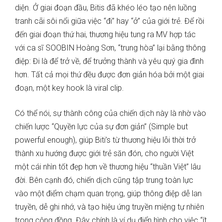
diện. Ở giai đoạn đầu, Bitis đã khéo léo tạo nên luồng
tranh cãi sôi nổi giữa việc “đi” hay “ở” của giới trẻ. Để rồi
đến giai đoạn thứ hai, thương hiệu tung ra MV hợp tác
với ca sĩ SOOBIN Hoàng Sơn, “trung hòa” lại bằng thông
điệp: Đi là để trở về, để trưởng thành và yêu quý gia đình
hơn. Tất cả mọi thứ đều được đơn giản hóa bởi một giai
đoạn, một key hook là viral clip.
Có thể nói, sự thành công của chiến dịch này là nhờ vào
chiến lược “Quyền lực của sự đơn giản” (Simple but
powerful enough), giúp Biti’s từ thương hiệu lỗi thời trở
thành xu hướng được giới trẻ săn đón, cho người Việt
một cái nhìn tốt đẹp hơn về thương hiệu “thuần Việt” lâu
đời. Bên cạnh đó, chiến dịch cũng tập trung toàn lực
vào một điểm chạm quan trọng, giúp thông điệp dễ lan
truyền, dễ ghi nhớ, và tạo hiệu ứng truyền miệng tự nhiên
trong cộng đồng. Đây chính là ví dụ điển hình cho việc “ít