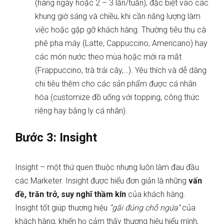
(hàng ngày hoặc 2 – 3 lần/tuần), đặc biệt vào các
khung giờ sáng và chiều, khi cần năng lượng làm
việc hoặc gặp gỡ khách hàng. Thường tiêu thụ cà
phê pha máy (Latte, Cappuccino, Americano) hay
các món nước theo mùa hoặc mới ra mắt
(Frappuccino, trà trái cây,…). Yêu thích và dễ dàng
chi tiêu thêm cho các sản phẩm được cá nhân
hóa (customize đồ uống với topping, công thức
riêng hay bằng ly cá nhân).
Bước 3: Insight
Insight – một thứ quen thuộc nhưng luôn làm đau đầu
các Marketer. Insight được hiểu đơn giản là những
vấn
đề, trăn trở, suy nghĩ thầm kín
của khách hàng.
Insight tốt giúp thương hiệu
“gãi đúng chỗ ngứa”
của
khách hàng, khiến họ cảm thấy thương hiệu hiểu mình,