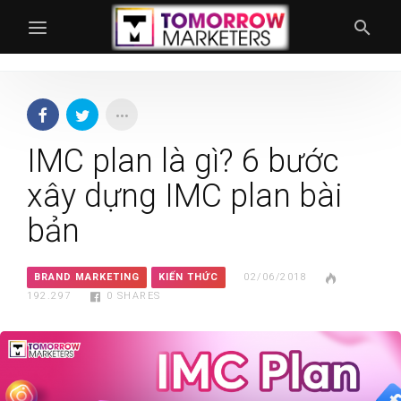
IMC plan là gì? 6 bước
xây dựng IMC plan bài
bản
BRAND MARKETING
KIẾN THỨC
02/06/2018
192.297
0
SHARES