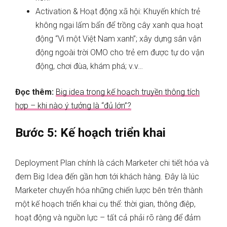
Activation & Hoạt động xã hội: Khuyến khích trẻ
không ngại lấm bẩn để trồng cây xanh qua hoạt
động “Vì một Việt Nam xanh”; xây dựng sân vận
động ngoài trời OMO cho trẻ em được tự do vận
động, chơi đùa, khám phá; v.v…
Đọc thêm:
Big idea trong kế hoạch truyền thông tích
hợp – khi nào ý tưởng là “đủ lớn”?
Bước 5: Kế hoạch triển khai
Deployment Plan chính là cách Marketer chi tiết hóa và
đem Big Idea đến gần hơn tới khách hàng. Đây là lúc
Marketer chuyển hóa những chiến lược bên trên thành
một kế hoạch triển khai cụ thể: thời gian, thông điệp,
hoạt động và nguồn lực – tất cả phải rõ ràng để đảm