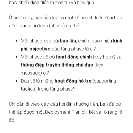
bảo chiến dịch diễn ra trơn tru và hiệu quả.
Ở bước này, bạn cần lập ra một kế hoạch triển khai bao
gồm các giai đoạn (phase) cụ thể:
Mỗi phase kéo dài
bao lâu
, chiếm bao nhiêu
kinh
phí
,
objective
của từng phase là gì?
Mỗi phase sẽ có
hoạt động chính
(key hook) và
thông điệp truyền thông chủ đạo
(key
message) gì?
Đâu sẽ là những
hoạt động hỗ trợ
(supporting
tactics) trong từng phase?…
Chỉ cần đi theo các câu hỏi định hướng trên, bạn đã có
thể lập được một Deployment Plan chi tiết và rõ ràng rồi
đó.