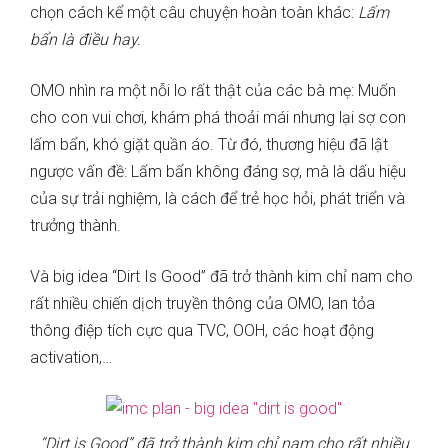
chọn cách kể một câu chuyện hoàn toàn khác:
Lấm
bẩn là điều hay.
OMO nhìn ra một nỗi lo rất thật của các bà mẹ: Muốn
cho con vui chơi, khám phá thoải mái nhưng lại sợ con
lấm bẩn, khó giặt quần áo. Từ đó, thương hiệu đã lật
ngược vấn đề: Lấm bẩn không đáng sợ, mà là dấu hiệu
của sự trải nghiệm, là cách để trẻ học hỏi, phát triển và
trưởng thành.
Và big idea “Dirt Is Good” đã trở thành kim chỉ nam cho
rất nhiều chiến dịch truyền thông của OMO, lan tỏa
thông điệp tích cực qua TVC, OOH, các hoạt động
activation,…
“Dirt is Good” đã trở thành kim chỉ nam cho rất nhiều