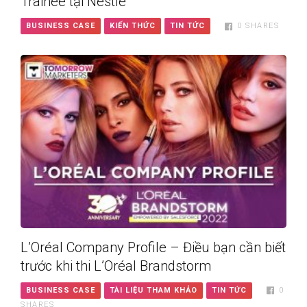
Trainee tại Nestlé
BUSINESS CASE
KIẾN THỨC
TIN TỨC
0
SHARES
L’Oréal Company Profile – Điều bạn cần biết
trước khi thi L’Oréal Brandstorm
BUSINESS CASE
TÀI LIỆU THAM KHẢO
TIN TỨC
0
SHARES