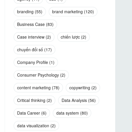
branding
(55)
brand marketing
(120)
Business Case
(83)
Case interview
(2)
chiến lược
(2)
chuyển đổi số
(17)
Company Profile
(1)
Consumer Psychology
(2)
content marketing
(78)
copywriting
(2)
Critical thinking
(2)
Data Analysis
(56)
Data Career
(6)
data system
(80)
data visualization
(2)