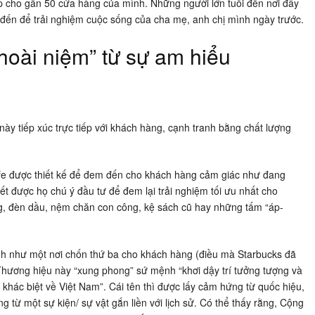
p cho gần 50 cửa hàng của mình. Những người lớn tuổi đến nơi đây
hì đến để trải nghiệm cuộc sống của cha mẹ, anh chị mình ngày trước.
“hoài niệm” từ sự am hiểu
ày tiếp xúc trực tiếp với khách hàng, cạnh tranh bằng chất lượng
e được thiết kế để đem đến cho khách hàng cảm giác như đang
iết được họ chú ý đầu tư để đem lại trải nghiệm tối ưu nhất cho
, đèn dầu, nệm chăn con công, kệ sách cũ hay những tấm “áp-
 như một nơi chốn thứ ba cho khách hàng (điều mà Starbucks đã
. Thương hiệu này “xung phong” sứ mệnh “khơi dậy trí tưởng tượng và
hác biệt về Việt Nam”. Cái tên thì được lấy cảm hứng từ quốc hiệu,
từ một sự kiện/ sự vật gắn liền với lịch sử. Có thể thấy rằng, Cộng