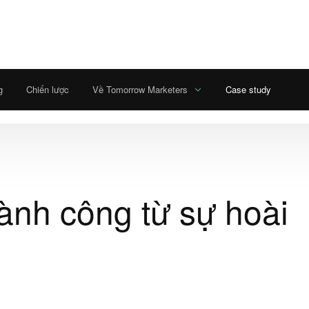
g
Chiến lược
Về Tomorrow Marketers
Case study
ành công từ sự hoài