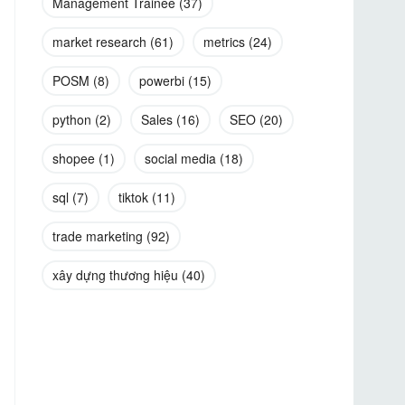
Management Trainee
(37)
market research
(61)
metrics
(24)
POSM
(8)
powerbi
(15)
python
(2)
Sales
(16)
SEO
(20)
shopee
(1)
social media
(18)
sql
(7)
tiktok
(11)
trade marketing
(92)
xây dựng thương hiệu
(40)