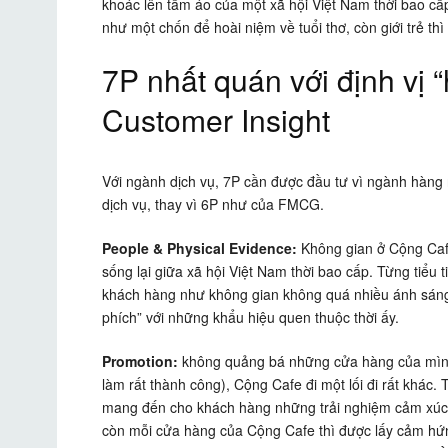
khoác lên tấm áo của một xã hội Việt Nam thời bao cấ
như một chốn để hoài niệm về tuổi thơ, còn giới trẻ t
7P nhất quán với định vị 
Customer Insight
Với ngành dịch vụ, 7P cần được đầu tư vì ngành hàng n
dịch vụ, thay vì 6P như của FMCG.
People & Physical Evidence:
Không gian ở Cộng Caf
sống lại giữa xã hội Việt Nam thời bao cấp. Từng tiểu t
khách hàng như không gian không quá nhiều ánh sáng
phích” với những khẩu hiệu quen thuộc thời ấy.
Promotion:
không quảng bá những cửa hàng của mình
làm rất thành công), Cộng Cafe đi một lối đi rất khác
mang đến cho khách hàng những trải nghiệm cảm xúc k
còn mỗi cửa hàng của Cộng Cafe thì được lấy cảm hứng 