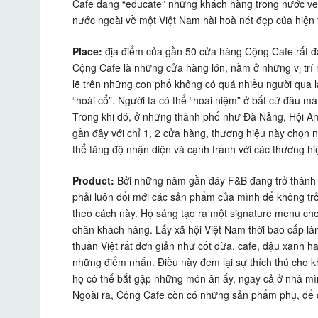
Cafe đang “educate” những khách hàng trong nước về 
nước ngoài về một Việt Nam hài hoà nét đẹp của hiện 
Place:
địa điểm của gần 50 cửa hàng Cộng Cafe rất đa
Cộng Cafe là những cửa hàng lớn, nằm ở những vị trí 
lẽ trên những con phố không có quá nhiều người qua lạ
“hoài cổ”. Người ta có thể “hoài niệm” ở bất cứ đâu m
Trong khi đó, ở những thành phố như Đà Nẵng, Hội An
gần đây với chỉ 1, 2 cửa hàng, thương hiệu này chọn nh
thể tăng độ nhận diện và cạnh tranh với các thương hi
Product:
Bởi những năm gần đây F&B đang trở thành m
phải luôn đổi mới các sản phẩm của mình để không t
theo cách này. Họ sáng tạo ra một signature menu ch
chân khách hàng. Lấy xã hội Việt Nam thời bao cấp l
thuần Việt rất đơn giản như cốt dừa, cafe, đậu xanh
những điểm nhấn. Điều này đem lại sự thích thú cho kh
họ có thể bắt gặp những món ăn ấy, ngay cả ở nhà mì
Ngoài ra, Cộng Cafe còn có những sản phẩm phụ, để c