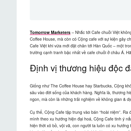
Tomorrow Marketers
– Nhắc tới Cafe chuỗi Việt khôn
Coffee House, mà còn có Cộng cafe với sự kiện gây c
Cafe Việt khi vừa mới đặt chân tới Hàn Quốc – một tro
trường cạnh tranh bậc nhất về cafe chuỗi ở châu Á. 
Định vị thương hiệu độc 
Giống như The Coffee House hay Starbucks, Cộng khôn
sâu vào đời sống của khách hàng. Nghĩa là, thương h
ngon, mà còn là những trải nghiệm về không gian & dị
Cụ thể, Cộng Cafe tập trung vào bán “hoài niệm”. Ra
mình theo xu hướng hiện đại hoá, Cộng Cafe tinh ý nắm
hiện thời xô bồ, vội vã, con người ta luôn có xu hướn