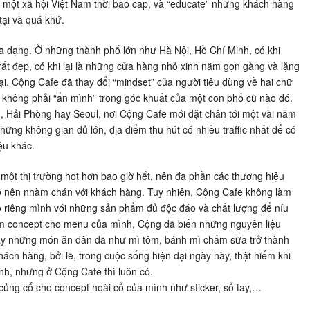
một xã hội Việt Nam thời bao cấp, và “educate” những khách hàng
tại và quá khứ.
 dạng. Ở những thành phố lớn như Hà Nội, Hồ Chí Minh, có khi
rất đẹp, có khi lại là những cửa hàng nhỏ xinh nằm gọn gàng và lặng
i. Cộng Cafe đã thay đổi “mindset” của người tiêu dùng về hai chữ
à không phải “ẩn mình” trong góc khuất của một con phố cũ nào đó.
, Hải Phòng hay Seoul, nơi Cộng Cafe mới đặt chân tới một vài năm
ững không gian đủ lớn, địa điểm thu hút có nhiều traffic nhất để có
ệu khác.
ột thị trường hot hơn bao giờ hết, nên đa phần các thương hiệu
rở nên nhàm chán với khách hàng. Tuy nhiên, Cộng Cafe không làm
o riêng mình với những sản phẩm đủ độc đáo và chất lượng để níu
àm concept cho menu của mình, Cộng đã biến những nguyên liệu
 hay những món ăn dân dã như mì tôm, bánh mì chấm sữa trở thành
ách hàng, bởi lẽ, trong cuộc sống hiện đại ngày này, thật hiếm khi
nh, nhưng ở Cộng Cafe thì luôn có.
ủng cố cho concept hoài cổ của mình như sticker, sổ tay,…