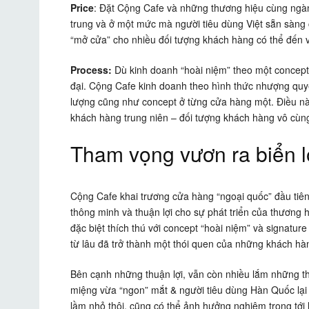
Price
: Đặt Cộng Cafe và những thương hiệu cùng ngàn
trung và ở một mức mà người tiêu dùng Việt sẵn sàng 
“mở cửa” cho nhiều đối tượng khách hàng có thể đến v
Process:
Dù kinh doanh “hoài niệm” theo một concept
đại. Cộng Cafe kinh doanh theo hình thức nhượng quy
lượng cũng như concept ở từng cửa hàng một. Điều nà
khách hàng trung niên – đối tượng khách hàng vô cùng 
Tham vọng vươn ra biển 
Cộng Cafe khai trương cửa hàng “ngoại quốc” đầu tiê
thông minh và thuận lợi cho sự phát triển của thương h
đặc biệt thích thú với concept “hoài niệm” và signatur
từ lâu đã trở thành một thói quen của những khách hà
Bên cạnh những thuận lợi, vẫn còn nhiều lắm những t
miệng vừa “ngon” mắt & người tiêu dùng Hàn Quốc lại rấ
lầm nhỏ thôi, cũng có thể ảnh hưởng nghiêm trọng tớ