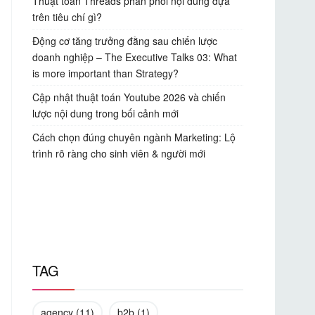
Thuật toán Threads phân phối nội dung dựa
trên tiêu chí gì?
Động cơ tăng trưởng đằng sau chiến lược
doanh nghiệp – The Executive Talks 03: What
is more important than Strategy?
Cập nhật thuật toán Youtube 2026 và chiến
lược nội dung trong bối cảnh mới
Cách chọn đúng chuyên ngành Marketing: Lộ
trình rõ ràng cho sinh viên & người mới
TAG
agency
(11)
b2b
(1)