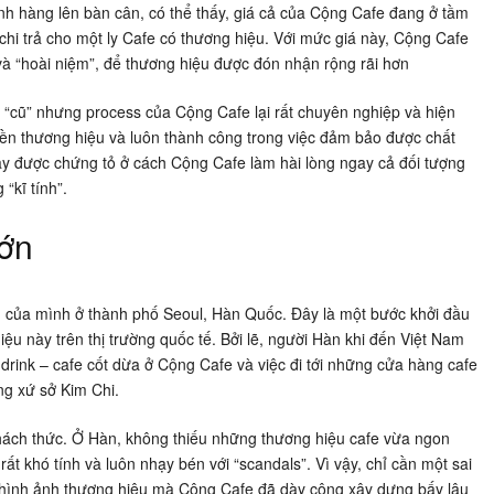
h hàng lên bàn cân, có thể thấy, giá cả của Cộng Cafe đang ở tầm
chi trả cho một ly Cafe có thương hiệu. Với mức giá này, Cộng Cafe
à “hoài niệm”, để thương hiệu được đón nhận rộng rãi hơn
 “cũ” nhưng process của Cộng Cafe lại rất chuyên nghiệp và hiện
ền thương hiệu và luôn thành công trong việc đảm bảo được chất
y được chứng tỏ ở cách Cộng Cafe làm hài lòng ngay cả đối tượng
“kĩ tính”.
lớn
n của mình ở thành phố Seoul, Hàn Quốc. Đây là một bước khởi đầu
iệu này trên thị trường quốc tế. Bởi lẽ, người Hàn khi đến Việt Nam
e drink – cafe cốt dừa ở Cộng Cafe và việc đi tới những cửa hàng cafe
ng xứ sở Kim Chi.
hách thức. Ở Hàn, không thiếu những thương hiệu cafe vừa ngon
t khó tính và luôn nhạy bén với “scandals”. Vì vậy, chỉ cần một sai
i hình ảnh thương hiệu mà Cộng Cafe đã dày công xây dựng bấy lâu