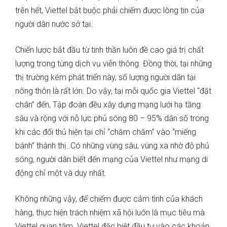
trên hết, Viettel bắt buộc phải chiếm được lòng tin của
người dân nước sở tại.
Chiến lược bắt đầu từ tinh thần luôn đề cao giá trị chất
lượng trong từng dịch vụ viễn thông. Đồng thời, tại những
thị trường kém phát triển này, số lượng người dân tại
nông thôn là rất lớn. Do vậy, tại mỗi quốc gia Viettel “đặt
chân” đến, Tập đoàn đều xây dựng mạng lưới hạ tầng
sâu và rộng với nỗ lực phủ sóng 80 – 95% dân số trong
khi các đối thủ hiện tại chỉ “chăm chăm” vào “miếng
bánh” thành thị. Có những vùng sâu, vùng xa nhờ độ phủ
sóng, người dân biết đến mạng của Viettel như mạng di
động chỉ một và duy nhất.
Không những vậy, để chiếm được cảm tình của khách
hàng, thực hiện trách nhiệm xã hội luôn là mục tiêu mà
Viettel quan tâm. Viettel đặc biệt đầu tư vào các khoản