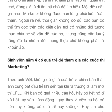
thịt chó thì anh Hiệp và anh Khánh phải vào tận quán thịt
chó, đóng giả là đi ăn thịt chó để tìm hiểu. Một điều cần
ghi nhớ : Marketer không được nản lòng, phải luôn “dấn
thân”. Ngoài ra nếu thời gian không có đủ, các bạn có
thể tìm đọc trên các diễn đàn, nơi có những đối tượng
thực chia sẻ về vấn đề của họ, nhưng cũng cần lưu ý
rằng đó là nhóm đối tượng thực chứ không phải tài
khoản ảo.
Sinh viên năm 4 có quá trễ để tham gia các cuộc thi
Marketing?
Theo anh Việt, không có gì là quá trễ vì chính bản thân
anh cũng bắt đầu trễ khi đến tận khi ra trường đi làm mới
thi UFLL. Khi bạn có quá nhiều câu hỏi, hãy bỏ hết nó đi
và bắt tay vào hành động ngay, thay vì việc cứ hỏi có
nên hay không, có quá trễ hay không? Hãy tìm cho