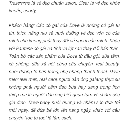
Tresemme là vẻ đẹp chuẩn salon, Clear là vẻ đẹp khỏe
khoắn, sporty,….
Khách hàng: Các cô gái của Dove là những cô gái tự
tin, thích nâng niu và nuôi dưỡng vẻ đẹp vốn có của
mình chứ không phải thay đổi vẻ ngoài của mình. Khác
với Pantene cô gái cá tính và lột xác thay đổi bản thân.
Toàn bộ các sản phẩm của Dove từ dầu gội, sữa tắm,
xà phòng, dầu xả nói cùng câu chuyện, real beauty,
nuôi dưỡng từ bên trong, nhẹ nhàng thanh thoát. Dove
men: real men, real care, người đàn ông galang thực sự
không phải người cầm đao búa hay sang trọng lịch
thiệp mà là người đàn ông biết quan tâm và chăm sóc
gia đình. Dove baby nuôi dưỡng và chăm sóc đứa trẻ
mỗi ngày, để đứa bé lớn lên hàng ngày, khác với câu
chuyện “top to toe” là làm sạch.