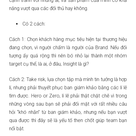
cạnh tranh với những ai, và sản phẩm của mình có khả
năng vượt qua các đối thủ hay không.
Có 2 cách:
Cách 1: Chọn khách hàng mục tiêu hiện tại thương hiệu
đang chọn, vì người chấm là người của Brand. Nếu đối
tượng ấy quá rộng thì nên bó nhỏ lại thành một nhóm
target cụ thể, là ai, ở đâu, Insight là gì?
Cách 2: Take risk, lựa chọn tập mà mình tin tưởng là hợp
lí, nhưng phải thuyết phục ban giám khảo bằng các lí lẽ
tìm được. Hero or Zero, lí lẽ phải thật chặt chẽ vì trong
những vòng sau bạn sẽ phải đối mặt với rất nhiều câu
hỏi “khó nhằn” từ ban giám khảo, nhưng nếu bạn vượt
qua được thì đây sẽ là yếu tố then chốt giúp team bạn
nổi bật.