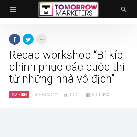
Recap workshop “Bí kíp
chinh phục các cuộc thi
từ những nhà vô địch”
SỰ KIỆN
23/03/2017
3.804
0
SHARES