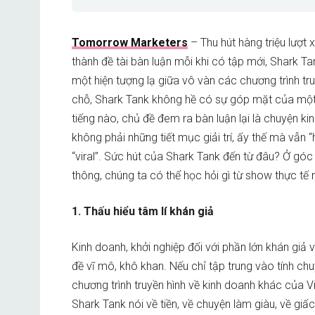
Tomorrow Marketers
– Thu hút hàng triệu lượt 
thành đề tài bàn luận mỗi khi có tập mới, Shark Ta
một hiện tượng lạ giữa vô vàn các chương trình tru
chỗ, Shark Tank không hề có sự góp mặt của một 
tiếng nào, chủ đề đem ra bàn luận lại là chuyện ki
không phải những tiết mục giải trí, ấy thế mà vẫn “
“viral”.
Sức hút của Shark Tank đến từ đâu? Ở góc 
thông, chúng ta có thể học hỏi gì từ show thực tế
1. Thấu hiểu tâm lí khán giả
Kinh doanh, khởi nghiệp đối với phần lớn khán giả 
đề vĩ mô, khô khan. Nếu chỉ tập trung vào tính ch
chương trình truyền hình về kinh doanh khác của V
Shark Tank nói về tiền, về chuyện làm giàu, về giấ