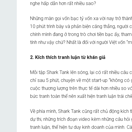
nghe hấp dẫn hơn rất nhiều sao?
Những màn gọi vốn bạc tỷ vốn xa vời nay trở thà
10 phút trình bày và phản biện căng thẳng, người c
chính mình đang ở trong trò chơi tiền bạc ấy, tham 
tính như vậy chứ? Nhất là đối với người Việt vốn “m
2. Kích thích tranh luận từ khán giả
Mỗi tập Shark Tank lên sóng, lại có rất nhiều câu c
chỉ sau 5 phút, chuyện về một start-up “không có 
cuộc thương lượng trên thực tế dài hơn nhiều so v
bức tranh toàn thể nên xuất hiện tranh luận trái chi
Về phía mình, Shark Tank cũng rất chủ động kích t
dự thi, những trích đoạn video kèm những câu hỏi
tranh luận, thể hiện tư duy kinh doanh của mình. C