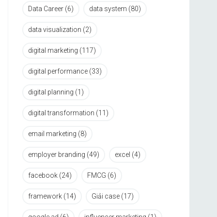
Data Career
(6)
data system
(80)
data visualization
(2)
digital marketing
(117)
digital performance
(33)
digital planning
(1)
digital transformation
(11)
email marketing
(8)
employer branding
(49)
excel
(4)
facebook
(24)
FMCG
(6)
framework
(14)
Giải case
(17)