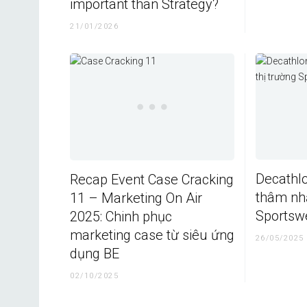
important than Strategy?
21/01/2026
Decathlo
Recap Event Case Cracking
thâm nhậ
11 – Marketing On Air
Sportsw
2025: Chinh phục
marketing case từ siêu ứng
26/05/2025
dụng BE
02/10/2025