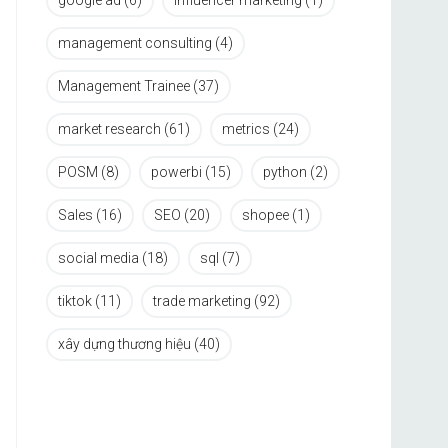
google ad
(6)
influencer marketing
(1)
management consulting
(4)
Management Trainee
(37)
market research
(61)
metrics
(24)
POSM
(8)
powerbi
(15)
python
(2)
Sales
(16)
SEO
(20)
shopee
(1)
social media
(18)
sql
(7)
tiktok
(11)
trade marketing
(92)
xây dựng thương hiệu
(40)