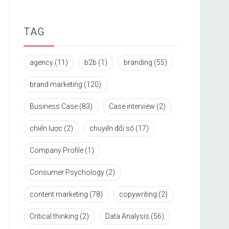
TAG
agency
(11)
b2b
(1)
branding
(55)
brand marketing
(120)
Business Case
(83)
Case interview
(2)
chiến lược
(2)
chuyển đổi số
(17)
Company Profile
(1)
Consumer Psychology
(2)
content marketing
(78)
copywriting
(2)
Critical thinking
(2)
Data Analysis
(56)