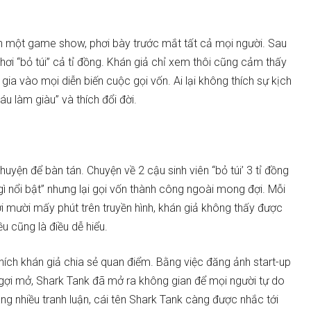
nh một game show, phơi bày trước mắt tất cả mọi người. Sau
hơi “bỏ túi” cả tỉ đồng. Khán giả chỉ xem thôi cũng cảm thấy
gia vào mọi diễn biến cuộc gọi vốn. Ai lại không thích sự kịch
áu làm giàu” và thích đổi đời.
huyện để bàn tán. Chuyện về 2 cậu sinh viên “bỏ túi’ 3 tỉ đồng
gì nổi bật” nhưng lại gọi vốn thành công ngoài mong đợi. Mỗi
ới mười mấy phút trên truyền hình, khán giả không thấy được
ều cũng là điều dễ hiểu.
hích khán giả chia sẻ quan điểm. Bằng việc đăng ảnh start-up
 gợi mở, Shark Tank đã mở ra không gian để mọi người tự do
àng nhiều tranh luận, cái tên Shark Tank càng được nhắc tới