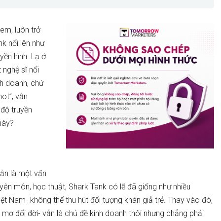
xem, luôn trở
nk nổi lên như
yền hình. Lạ ở
nghệ sĩ nổi
nh doanh, chứ
hot”, vẫn
độ truyền
 này?
vẫn là một vấn
uyên môn, học thuật, Shark Tank có lẽ đã giống như nhiều
iệt Nam- không thể thu hút đối tượng khán giả trẻ. Thay vào đó,
c mơ đổi đời- vẫn là chủ đề kinh doanh thôi nhưng chẳng phải