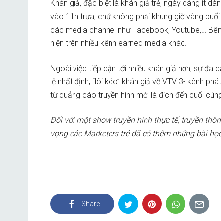
Khán giả, đặc biệt là khán giả trẻ, ngày càng ít dà
vào 11h trưa, chứ không phải khung giờ vàng buổi
các media channel như Facebook, Youtube,… Bên 
hiện trên nhiều kênh earned media khác.
Ngoài việc tiếp cận tới nhiều khán giả hơn, sự đa
lệ nhất định, “lôi kéo” khán giả về VTV 3- kênh ph
từ quảng cáo truyền hình mới là đích đến cuối cùn
Đối với một show truyền hình thực tế, truyền thô
vọng các Marketers trẻ đã có thêm những bài học
Share