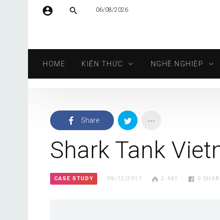
06/08/2026
Tên người dùng hoặc địa chỉ email
HOME
KIẾN THỨC
NGHỀ NGHIỆP
Mật khẩu
Share
Tự động đăng nhập
Shark Tank Viet
CASE STUDY
09/12/2017
2.461
0
SHAR