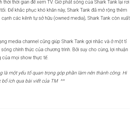
nh thời thời gian để xem TV. Giờ phát sóng của Shark Tank lại rơi
 tối. Để khắc phục khó khăn này, Shark Tank đã mở rộng thêm
cạnh các kênh tự sở hữu (owned media), Shark Tank còn xuất
 dạng media channel cũng giúp Shark Tank gợi nhắc và ở một tỉ
át sóng chính thức của chương trình. Bởi suy cho cùng, lợi nhuận
g của mọi show thực tế.
ng là một yếu tố quan trọng góp phần làm nên thành công. Hi
 bổ ích qua bài viết của TM ^^