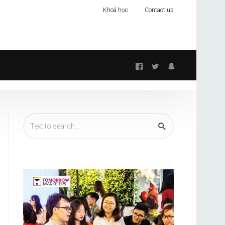
Khoá học
Contact us
Follow
us: