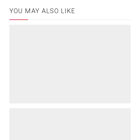
YOU MAY ALSO LIKE
Bí kíp xây dựng và triển khai chiến lược
affiliate marketing cho doanh nghiệp | Chia
sẻ từ anh Đào Quang Huy – TikTok Affiliate
Manager @YODY