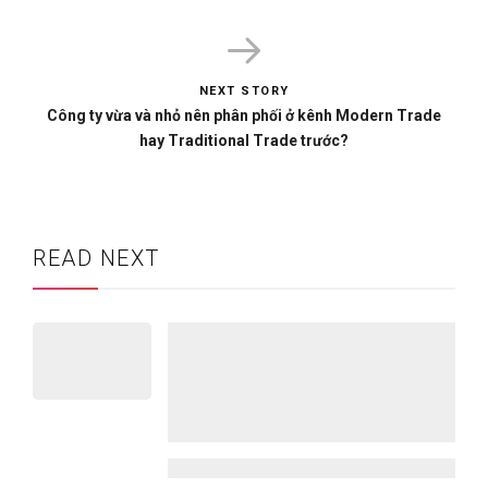
NEXT STORY
Công ty vừa và nhỏ nên phân phối ở kênh Modern Trade
hay Traditional Trade trước?
READ NEXT
Ứng dụng AI trong việc tăng
trưởng và giữ chân người dùng
trên Mobile App | Chia sẻ từ anh
Quốc Tiến – Marketing Manager
@VietCap Securities
14/10/2025