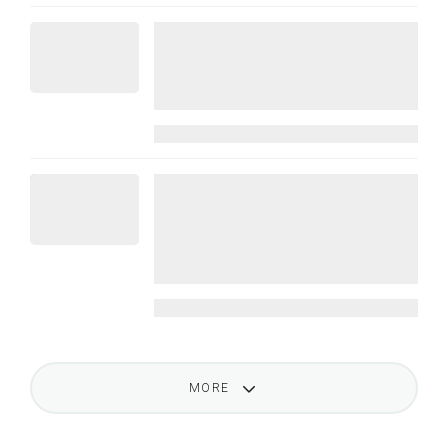
Xây dựng chiến lược marketing
cho sản phẩm High-Involvement |
Chia sẻ từ anh Quốc Huy –
Marketing Manager @Thaco Auto
14/10/2025
Tăng trưởng doanh thu nhờ ứng
dụng dữ liệu khách hàng trong
ngành Food Delivery | Chia sẻ từ
anh Đình Ngữ – Managing
Director @CloudEats
14/10/2025
MORE