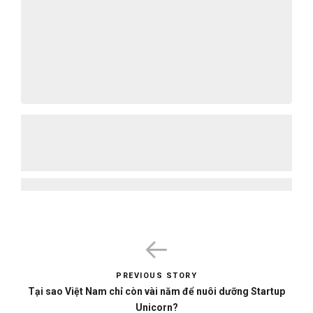
Giải mã sự nghiệp mảng Brand Marketing |
Chia sẻ từ anh Minh Quang – CEO của
Tomorrow Marketers
24/10/2025
PREVIOUS STORY
Tại sao Việt Nam chỉ còn vài năm để nuôi dưỡng Startup
Unicorn?