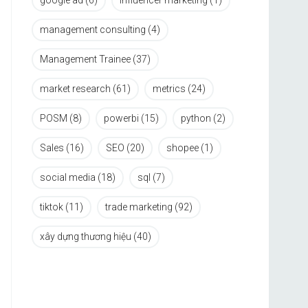
google ad
(6)
influencer marketing
(1)
management consulting
(4)
Management Trainee
(37)
market research
(61)
metrics
(24)
POSM
(8)
powerbi
(15)
python
(2)
Sales
(16)
SEO
(20)
shopee
(1)
social media
(18)
sql
(7)
tiktok
(11)
trade marketing
(92)
xây dựng thương hiệu
(40)