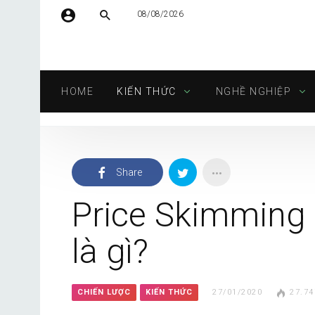
08/08/2026
Tên người dùng hoặc địa chỉ email
HOME
KIẾN THỨC
NGHỀ NGHIỆP
Mật khẩu
Share
Tự động đăng nhập
Price Skimming 
là gì?
CHIẾN LƯỢC
KIẾN THỨC
27/01/2020
27.74