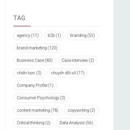
TAG
agency
(11)
b2b
(1)
branding
(55)
brand marketing
(120)
Business Case
(83)
Case interview
(2)
chiến lược
(2)
chuyển đổi số
(17)
Company Profile
(1)
Consumer Psychology
(2)
content marketing
(78)
copywriting
(2)
Critical thinking
(2)
Data Analysis
(56)