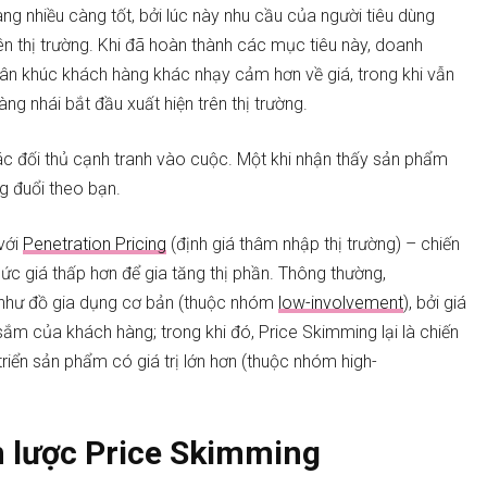
ng nhiều càng tốt, bởi lúc này nhu cầu của người tiêu dùng
n thị trường. Khi đã hoàn thành các mục tiêu này, doanh
hân khúc khách hàng khác nhạy cảm hơn về giá, trong khi vẫn
ng nhái bắt đầu xuất hiện trên thị trường.
ác đối thủ cạnh tranh vào cuộc. Một khi nhận thấy sản phẩm
g đuổi theo bạn.
 với
Penetration Pricing
(định giá thâm nhập thị trường) – chiến
ức giá thấp hơn để gia tăng thị phần. Thông thường,
 như đồ gia dụng cơ bản (thuộc nhóm
low-involvement
), bởi giá
sắm của khách hàng; trong khi đó, Price Skimming lại là chiến
triển sản phẩm có giá trị lớn hơn (thuộc nhóm high-
n lược Price Skimming