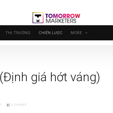
THỊ TRƯỜNG
CHIẾN LƯỢC
MORE
(Định giá hớt váng)
7
0
SHARES