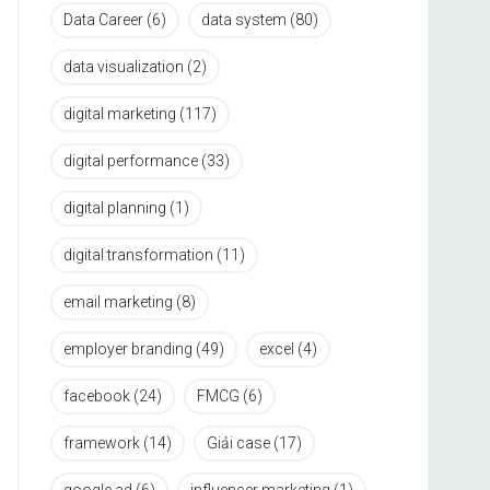
Data Career
(6)
data system
(80)
data visualization
(2)
digital marketing
(117)
digital performance
(33)
digital planning
(1)
digital transformation
(11)
email marketing
(8)
employer branding
(49)
excel
(4)
facebook
(24)
FMCG
(6)
framework
(14)
Giải case
(17)