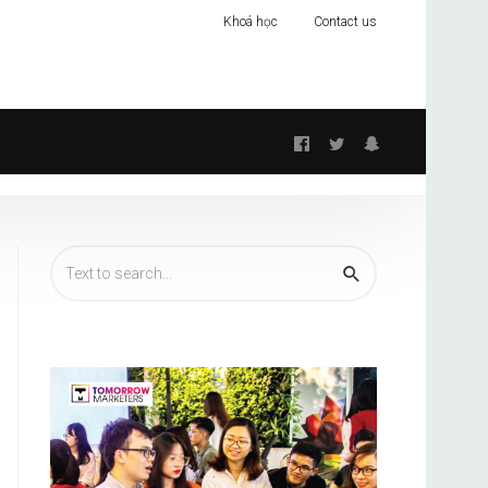
Khoá học
Contact us
Follow
us: