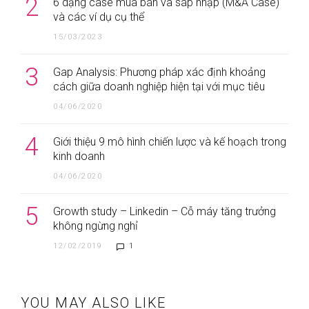
2
6 dạng case mua bán và sáp nhập (M&A Case)
và các ví dụ cụ thể
15/03/2023
3
Gap Analysis: Phương pháp xác định khoảng
cách giữa doanh nghiệp hiện tại với mục tiêu
04/06/2020
4
Giới thiệu 9 mô hình chiến lược và kế hoạch trong
kinh doanh
04/06/2020
5
Growth study – Linkedin – Cỗ máy tăng trưởng
không ngừng nghỉ
12/02/2019
1
YOU MAY ALSO LIKE