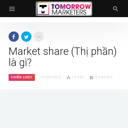
Market share (Thị phần)
là gì?
CHIẾN LƯỢC
15/02/2020
14.295
0
SHARES