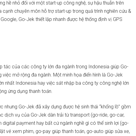
ng hề nhỏ đối với một start-up công nghệ, sự hậu thuẫn trên
ía cạnh chuyên môn hỗ trợ start-up trong quá trình nghiên cứu &
từ Google, Go-Jek thiết lập nhanh được hệ thống định vị GPS
p tác của các công ty lớn đa ngành trong Indonesia giúp Go-
ng việc mở rộng đa ngành. Một minh họa điển hình là Go-Jek
n nhất Indonesia hay việc sát nhập ba công ty công nghệ lớn
rộng ứng dụng thanh toán.
ức nhưng Go-Jek đã xây dựng được hệ sinh thái “khổng lồ” gồm
c dịch vụ của Go-Jek dàn trải từ transport (go-ride, go-car,
 digital payment hay bất cứ ngành nghề gì có thể sinh lợi (go-
đặt vé xem phim, go-pay giúp thanh toán, go-auto giúp sửa xe,