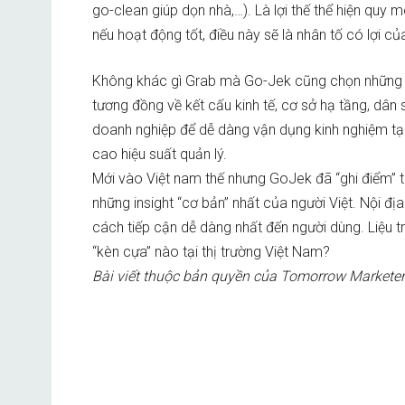
go-clean giúp dọn nhà,…). Là lợi thế thể hiện quy 
nếu hoạt động tốt, điều này sẽ là nhân tố có lợi củ
Không khác gì Grab mà Go-Jek cũng chọn những t
tương đồng về kết cấu kinh tế, cơ sở hạ tầng, dân s
doanh nghiệp để dễ dàng vận dụng kinh nghiệm tại t
cao hiệu suất quản lý.
Mới vào Việt nam thế nhưng GoJek đã “ghi điểm”
những insight “cơ bản” nhất của người Việt. Nội đ
cách tiếp cận dễ dàng nhất đến người dùng. Liệu 
“kèn cựa” nào tại thị trường Việt Nam?
Bài viết thuộc bản quyền của Tomorrow Marketers