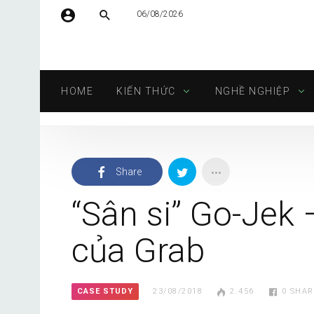
06/08/2026
Tên người dùng hoặc địa chỉ email
HOME
KIẾN THỨC
NGHỀ NGHIỆP
Mật khẩu
Share
Tự động đăng nhập
“Sân si” Go-Jek
của Grab
CASE STUDY
23/08/2018
2.456
0
SHAR