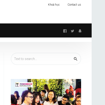
Khoá học
Contact us
Follow
us: