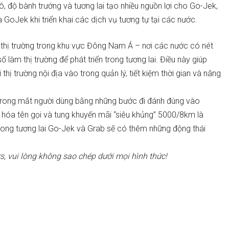
mô, độ bành trướng và tương lai tạo nhiều nguồn lợi cho Go-Jek,
a GoJek khi triển khai các dịch vụ tương tự tại các nước.
hị trường trong khu vực Đông Nam Á – nơi các nước có nét
ố làm thị trường để phát triển trong tương lai. Điều này giúp
hị trường nội địa vào trong quản lý, tiết kiệm thời gian và nâng
 trong mắt người dùng bằng những bước đi đánh đúng vào
ịa hóa tên gọi và tung khuyến mãi “siêu khủng” 5000/8km là
trong tương lai Go-Jek và Grab sẽ có thêm những động thái
, vui lòng không sao chép dưới mọi hình thức!