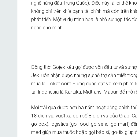
nghệ hàng đầu Trung Quốc). Điều này là lợi thế khô
không chỉ trên khía cạnh tài chính mà còn trên kh
phát triển. Một ví dụ minh họa là nhờ sự hợp tác 
riêng cho mình.
Đồng thời Gojek kêu gọi được vốn đầu tư và sự hợ
Jek luôn nhận được những sự hỗ trợ cần thiết tro
mua lại Loket.com – ứng dụng đặt vé xem phim lớ
tại Indonesia là Kartuku, Midtrans, Mapan để mở 
Mới trải qua được hơn ba năm hoạt động chính th
18 dịch vụ, vượt xa con số 8 dịch vụ của Grab. Cá
go-box), logistics (go-food, go-send, go-mart) đến
med giúp mua thuốc hoặc gọi bác sĩ, go-tix giúp 