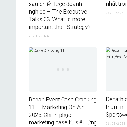
nhất tr
sau chiến lược doanh
nghiệp – The Executive
06/01/2026
Talks 03: What is more
important than Strategy?
21/01/2026
Decathlo
Recap Event Case Cracking
thâm nhậ
11 – Marketing On Air
Sportsw
2025: Chinh phục
marketing case từ siêu ứng
26/05/2025