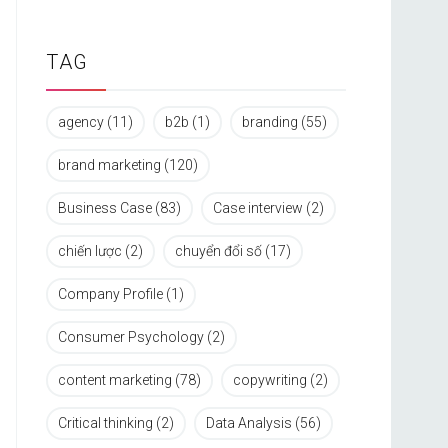
TAG
agency
(11)
b2b
(1)
branding
(55)
brand marketing
(120)
Business Case
(83)
Case interview
(2)
chiến lược
(2)
chuyển đổi số
(17)
Company Profile
(1)
Consumer Psychology
(2)
content marketing
(78)
copywriting
(2)
Critical thinking
(2)
Data Analysis
(56)