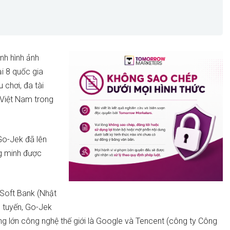
nh hình ảnh
i 8 quốc gia
 chơi, đa tài
ở Việt Nam trong
Go-Jek đã lên
ng minh được
 Soft Bank (Nhật
n tuyến, Go-Jek
ng lớn công nghệ thế giới là Google và Tencent (công ty C
ông