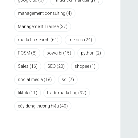
google ad
(6)
influencer marketing
(1)
management consulting
(4)
Management Trainee
(37)
market research
(61)
metrics
(24)
POSM
(8)
powerbi
(15)
python
(2)
Sales
(16)
SEO
(20)
shopee
(1)
social media
(18)
sql
(7)
tiktok
(11)
trade marketing
(92)
xây dựng thương hiệu
(40)