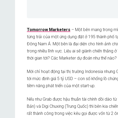
Tomorrow Marketers
– Một bên mang trong mì
từng trải của một ứng dụng đặt ở 195 thành phố tạ
Đông Nam Á. Một bên là đại diện cho hình ảnh chịu
trong nhiều lĩnh vực. Liệu ai sẽ giành chiến thắng 
thời gian tới? Các Marketer dự đoán như thế nào?
Mới chỉ hoạt động tại thị trường Indonesia nhưng 
tới mức định giá 5 tỷ USD – con số khổng lồ chứ
tiềm năng phát triển của một start-up.
Nếu như Grab được hậu thuẫn tài chính dồi dào từ
Bản) và Digi Chuxing (Trung Quốc) thì bên kia chiế
rất thành công trong việc kêu gọi được vốn từ 2 ô