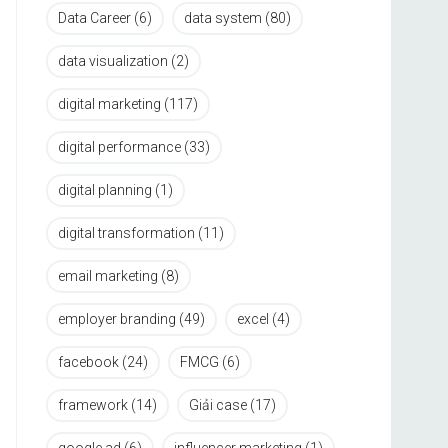
Data Career
(6)
data system
(80)
data visualization
(2)
digital marketing
(117)
digital performance
(33)
digital planning
(1)
digital transformation
(11)
email marketing
(8)
employer branding
(49)
excel
(4)
facebook
(24)
FMCG
(6)
framework
(14)
Giải case
(17)