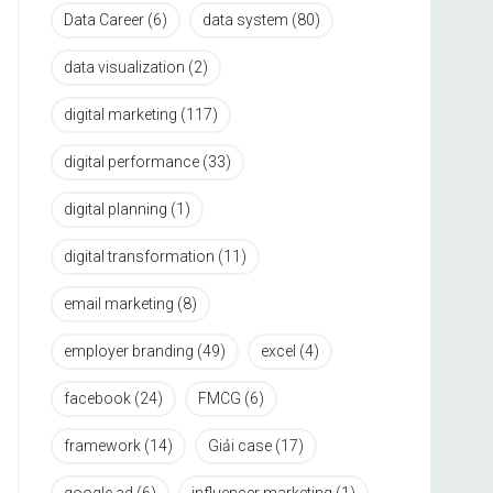
Data Career
(6)
data system
(80)
data visualization
(2)
digital marketing
(117)
digital performance
(33)
digital planning
(1)
digital transformation
(11)
email marketing
(8)
employer branding
(49)
excel
(4)
facebook
(24)
FMCG
(6)
framework
(14)
Giải case
(17)