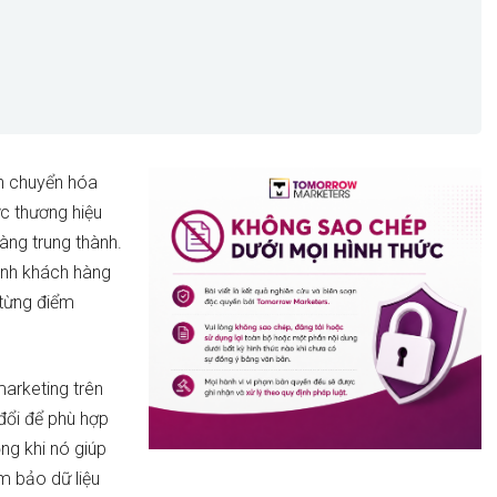
h chuyển hóa
c thương hiệu
àng trung thành.
ình khách hàng
 từng điểm
arketing trên
 đổi để phù hợp
ọng khi nó giúp
m bảo dữ liệu