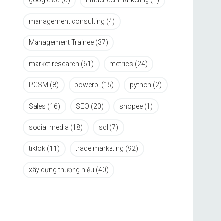
google ad
(6)
influencer marketing
(1)
management consulting
(4)
Management Trainee
(37)
market research
(61)
metrics
(24)
POSM
(8)
powerbi
(15)
python
(2)
Sales
(16)
SEO
(20)
shopee
(1)
social media
(18)
sql
(7)
tiktok
(11)
trade marketing
(92)
xây dựng thương hiệu
(40)