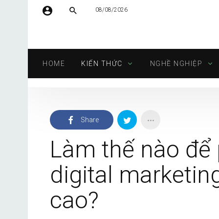
08/08/2026
Tên người dùng hoặc địa chỉ email
HOME
KIẾN THỨC
NGHỀ NGHIỆP
Mật khẩu
Share
Tự động đăng nhập
Làm thế nào để 
digital marketin
cao?