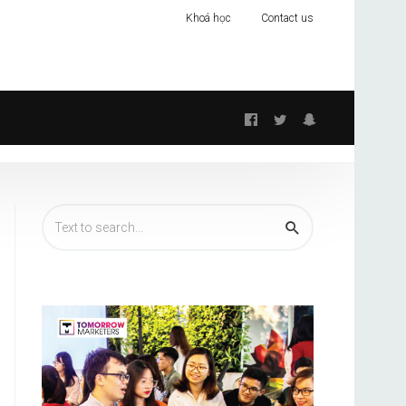
Khoá học
Contact us
Follow
us: