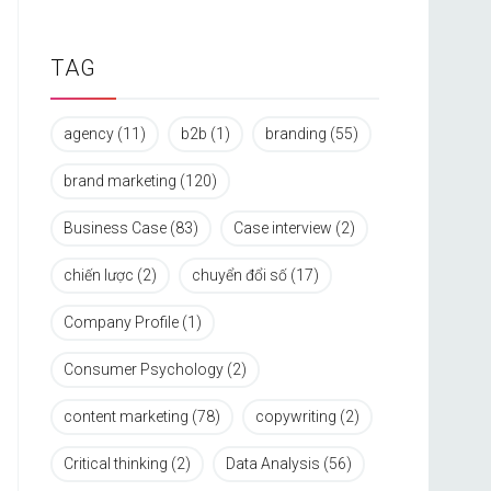
TAG
agency
(11)
b2b
(1)
branding
(55)
brand marketing
(120)
Business Case
(83)
Case interview
(2)
chiến lược
(2)
chuyển đổi số
(17)
Company Profile
(1)
Consumer Psychology
(2)
content marketing
(78)
copywriting
(2)
Critical thinking
(2)
Data Analysis
(56)