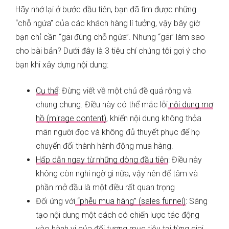
Hãy nhớ lại ở bước đầu tiên, bạn đã tìm được những
“chỗ ngứa” của các khách hàng lí tưởng, vậy bây giờ
bạn chỉ cần “gãi đúng chỗ ngứa”. Nhưng “gãi” làm sao
cho bài bản? Dưới đây là 3 tiêu chí chúng tôi gợi ý cho
bạn khi xây dựng nội dung:
Cụ thể
: Đừng viết về một chủ đề quá rộng và
chung chung. Điều này có thể mắc lỗi
nội dung mơ
hồ (mirage content)
, khiến nội dung không thỏa
mãn người đọc và không đủ thuyết phục để họ
chuyển đổi thành hành động mua hàng.
Hấp dẫn ngay từ những dòng đầu tiên
: Điều này
không còn nghi ngờ gì nữa, vậy nên để tâm và
phần mở đầu là một điều rất quan trọng
Đối ứng với
“phễu mua hàng” (sales funnel)
: Sáng
tạo nội dung một cách có chiến lược tác động
vào hành vi của đối tượng mục tiêu tại từng giai