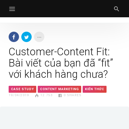
Skip
to
content
Customer-Content Fit:
Bài viết của bạn đã “fit”
với khách hàng chưa?
CASE STUDY
CONTENT MARKETING
KIẾN THỨC
19/04/2019
12.753
0
SHARES