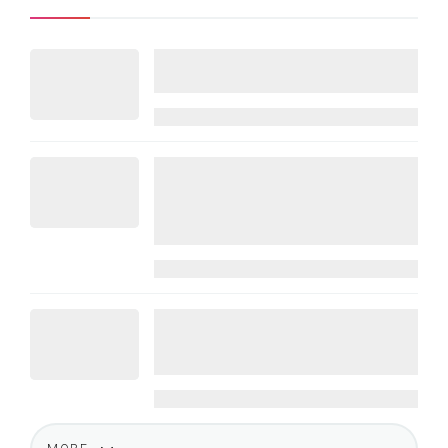
Thuật toán Threads phân phối nội
dung dựa trên tiêu chí gì?
05/03/2026
Động cơ tăng trưởng đằng sau
chiến lược doanh nghiệp – The
Executive Talks 03: What is more
important than Strategy?
21/01/2026
Cập nhật thuật toán Youtube 2026
và chiến lược nội dung trong bối
cảnh mới
15/01/2026