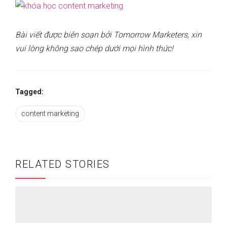
Bài viết được biên soạn bởi Tomorrow Marketers, xin
vui lòng không sao chép dưới mọi hình thức!
Tagged:
content marketing
RELATED STORIES
Bí kíp xây dựng và triển khai chiến lược affiliate
marketing cho doanh nghiệp | Chia sẻ từ anh Đào
Quang Huy – TikTok Affiliate Manager @YODY