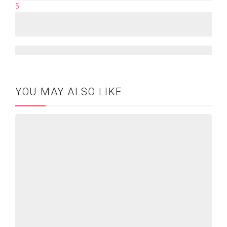
5
Evergreen Content – Làm sao để nội dung không
bao giờ lỗi ‘mốt’?
12/10/2021
YOU MAY ALSO LIKE