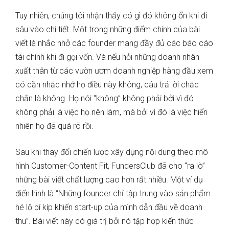
Tuy nhiên, chúng tôi nhận thấy có gì đó không ổn khi đi
sâu vào chi tiết. Một trong những điểm chính của bài
viết là nhắc nhở các founder mang đầy đủ các báo cáo
tài chính khi đi gọi vốn. Và nếu hỏi những doanh nhân
xuất thân từ các vườn ươm doanh nghiệp hàng đầu xem
có cần nhắc nhở họ điều này không, câu trả lời chắc
chắn là không. Họ nói “không” không phải bởi vì đó
không phải là việc họ nên làm, mà bởi vì đó là việc hiển
nhiên họ đã quá rõ rồi.
Sau khi thay đổi chiến lược xây dựng nội dung theo mô
hình Customer-Content Fit, FundersClub đã cho “ra lò”
những bài viết chất lượng cao hơn rất nhiều. Một ví dụ
điển hình là “Những founder chỉ tập trung vào sản phẩm
hé lộ bí kíp khiến start-up của mình dẫn đầu về doanh
thu”. Bài viết này có giá trị bởi nó tập hợp kiến thức