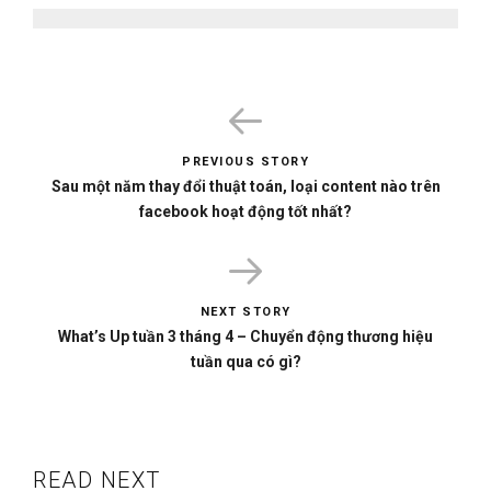
24/03/2026
Điều
hướng
PREVIOUS STORY
Sau một năm thay đổi thuật toán, loại content nào trên
bài
facebook hoạt động tốt nhất?
viết
NEXT STORY
What’s Up tuần 3 tháng 4 – Chuyển động thương hiệu
tuần qua có gì?
READ NEXT