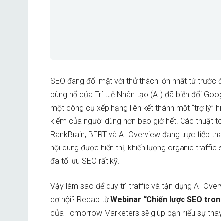
SEO đang đối mặt với thử thách lớn nhất từ trước 
bùng nổ của Trí tuệ Nhân tạo (AI) đã biến đổi Goo
một công cụ xếp hạng liên kết thành một “trợ lý” hi
kiếm của người dùng hơn bao giờ hết. Các thuật t
RankBrain, BERT và AI Overview đang trực tiếp t
nội dung được hiển thị, khiến lượng organic traffic
đã tối ưu SEO rất kỹ.
Vậy làm sao để duy trì traffic và tận dụng AI Ove
cơ hội? Recap từ
Webinar “Chiến lược SEO tron
của Tomorrow Marketers sẽ giúp bạn hiểu sự thay