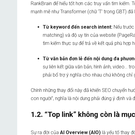
RankBrain để hiểu tốt hơn các truy vấn tìm kiếm. 
mạnh mẽ như Transformer (chữ ‘T’ trong GBT) đã kh
Từ keyword đến search intent:
Nếu trước
matching) và độ uy tín của website (PageRan
tìm kiếm thực sự để trả về kết quả phù hợp h
Từ văn bản đơn lẻ đến nội dung đa phươn
sự liên kết giữa văn bản, hình ảnh, video… t
phải bổ trợ ý nghĩa cho nhau chứ không chỉ g
Chính những thay đổi này đã khiến SEO chuyển hướn
con người”, nghĩa là nội dung phải đúng ý định v
1.2. “Top link” không còn là mục
Sự ra đời của
AI Overview (AIO)
là yếu tố thay đ