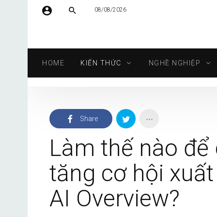
08/08/2026
Tên người dùng hoặc địa chỉ email
HOME
KIẾN THỨC
NGHỀ NGHIỆP
Mật khẩu
Share
Tự động đăng nhập
Làm thế nào để du
tăng cơ hội xuất
AI Overview?