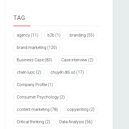
TAG
agency
(11)
b2b
(1)
branding
(55)
brand marketing
(120)
Business Case
(83)
Case interview
(2)
chiến lược
(2)
chuyển đổi số
(17)
Company Profile
(1)
Consumer Psychology
(2)
content marketing
(78)
copywriting
(2)
Critical thinking
(2)
Data Analysis
(56)