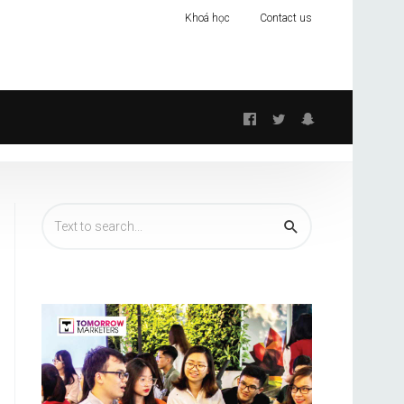
Khoá học
Contact us
Follow
us: