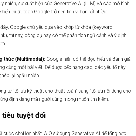
Tuy nhiên, sự xuất hiện của Generative AI (LLM) và các mô hình
iến thuật toán Google trở nên tinh vi hơn rất nhiều:
 đây, Google chủ yếu dựa vào khớp từ khóa (keyword
k), thì nay, công cụ này có thể phân tích ngữ cảnh và ý định
ơn.
g thức (Multimodal):
Google hiện có thể đọc hiểu và đánh giá
rong cùng một bài viết. Để được xếp hạng cao, các yếu tố này
hép lại ngẫu nhiên.
g từ “tối ưu kỹ thuật cho thuật toán” sang “tối ưu nội dung cho
à đúng định dạng mà người dùng mong muốn tìm kiếm.
 tiêu tuyệt đối
ổi cuộc chơi lớn nhất. AIO sử dụng Generative AI để tổng hợp