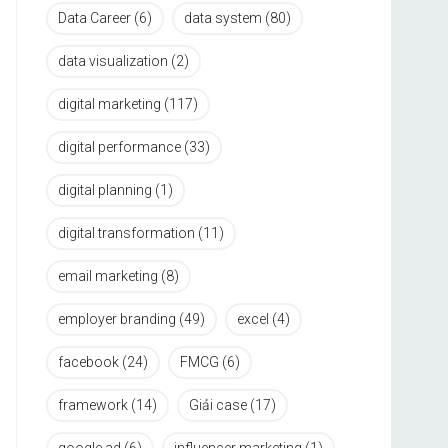
Data Career
(6)
data system
(80)
data visualization
(2)
digital marketing
(117)
digital performance
(33)
digital planning
(1)
digital transformation
(11)
email marketing
(8)
employer branding
(49)
excel
(4)
facebook
(24)
FMCG
(6)
framework
(14)
Giải case
(17)