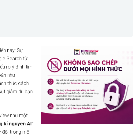
đến nay: Sự
gle Search từ
ểu rõ ý định tìm
oán như
hách thức cách
 sụt giảm dù bạn
rview như một
g kỉ nguyên AI”
 đổi trong mối