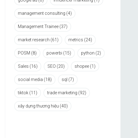
google ad
(6)
influencer marketing
(1)
management consulting
(4)
Management Trainee
(37)
market research
(61)
metrics
(24)
POSM
(8)
powerbi
(15)
python
(2)
Sales
(16)
SEO
(20)
shopee
(1)
social media
(18)
sql
(7)
tiktok
(11)
trade marketing
(92)
xây dựng thương hiệu
(40)