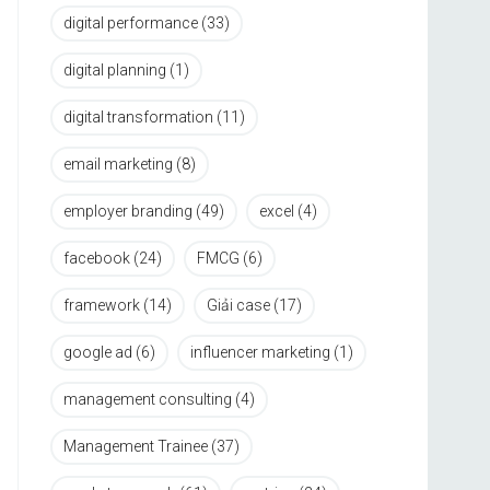
digital performance
(33)
digital planning
(1)
digital transformation
(11)
email marketing
(8)
employer branding
(49)
excel
(4)
facebook
(24)
FMCG
(6)
framework
(14)
Giải case
(17)
google ad
(6)
influencer marketing
(1)
management consulting
(4)
Management Trainee
(37)