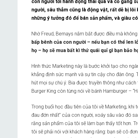
con người tới hành động thái quá và cố gắng s
người, sâu thẳm cũng là động vật, rất dễ bị lôi
những ý tưởng đó để bán sản phẩm, và giàu có
Nhờ Freud, Bernays nắm bắt được điều mà không a
bấp bênh của con người – nếu bạn có thể len l
họ – họ sẽ mua bất kì thứ quái quỉ gì bạn bảo h
Hình thức Marketing này là bước khởi tạo cho ngà
khẳng định sức mạnh và sự tin cậy cho đàn ông. T
hút mọi sự chú ý. Bia được truyền thông như cách t
Burger King còn từng nói về bánh Hamburger – “Ha
Trong buổi học đầu tiên của tôi về Marketing, khi 
đau đớn nhất” của con người, xoáy sâu vào đó sao 
rằng sản phẩm của tôi sẽ làm bạn thấy tốt hơn. Tro
tôi sẽ phải nói với khách hàng rằng: bạn sẽ cô đ