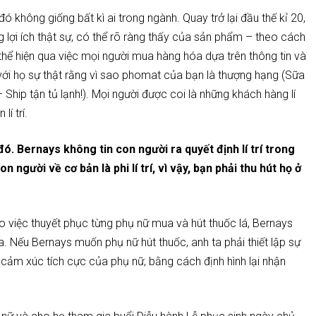
 không giống bất kì ai trong ngành. Quay trở lại đầu thế kỉ 20,
g lợi ích thật sự, có thể rõ ràng thấy của sản phẩm – theo cách
thể hiện qua việc mọi người mua hàng hóa dựa trên thông tin và
ới họ sự thật rằng vì sao phomat của bạn là thượng hạng (Sữa
hip tận tủ lạnh!). Mọi người được coi là những khách hàng lí
í trí.
ó. Bernays không tin con người ra quyết định lí trí trong
n người về cơ bản là phi lí trí, vì vậy, bạn phải thu hút họ ở
o việc thuyết phục từng phụ nữ mua và hút thuốc lá, Bernays
. Nếu Bernays muốn phụ nữ hút thuốc, anh ta phải thiết lập sự
i cảm xúc tích cực của phụ nữ, bằng cách định hình lại nhận