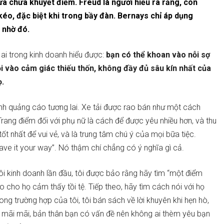
ửa chữa khuyết điểm. Freud là người hiểu ra rằng, con
 kéo, đặc biệt khi trong bầy đàn. Bernays chỉ áp dụng
 nhờ đó.
i trong kinh doanh hiểu được:
bạn có thể khoan vào nỗi sợ
ỏi vào cảm giác thiếu thốn, không đầy đủ sâu kín nhất của
ọ.
nh quảng cáo tương lai. Xe tải được rao bán như một cách
rang điểm đối với phụ nữ là cách để được yêu nhiều hơn, và thu
ốt nhất để vui vẻ, và là trung tâm chú ý của mọi bữa tiệc.
ve it your way”. Nó thậm chí chẳng có ý nghĩa gì cả.
tôi kinh doanh lần đầu, tôi được bảo rằng hãy tìm “một điểm
cho họ cảm thấy tồi tệ. Tiếp theo, hãy tìm cách nói với họ
ng trường hợp của tôi, tôi bán sách về lời khuyên khi hẹn hò,
ơn mãi mãi, bản thân bạn có vấn đề nên không ai thèm yêu bạn