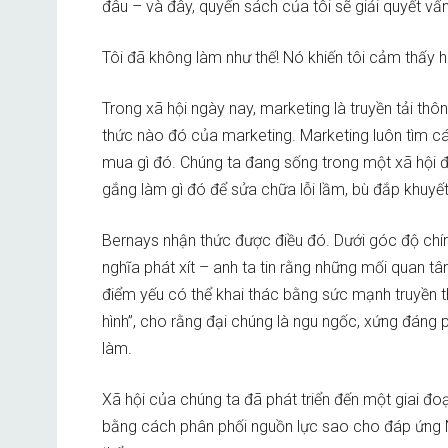
đâu – và đây, quyển sách của tôi sẽ giải quyết vấ
Tôi đã không làm như thế! Nó khiến tôi cảm thấy hủ
Trong xã hội ngày nay, marketing là truyền tải thôn
thức nào đó của marketing. Marketing luôn tìm c
mua gì đó. Chúng ta đang sống trong một xã hội đư
gắng làm gì đó để sửa chữa lỗi lầm, bù đắp khuyế
Bernays nhận thức được điều đó. Dưới góc độ chín
nghĩa phát xít – anh ta tin rằng những mối quan tâ
điểm yếu có thể khai thác bằng sức mạnh truyền thô
hình”, cho rằng đại chúng là ngu ngốc, xứng đáng 
làm.
Xã hội của chúng ta đã phát triển đến một giai đoạ
bằng cách phân phối nguồn lực sao cho đáp ứng 