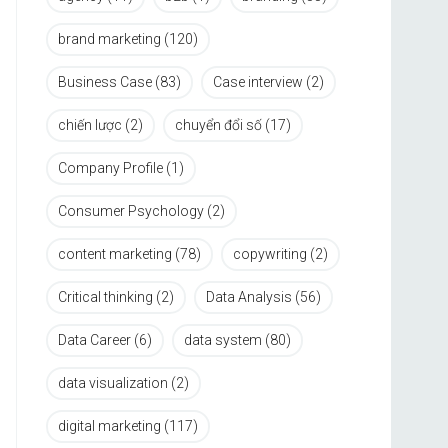
brand marketing
(120)
Business Case
(83)
Case interview
(2)
chiến lược
(2)
chuyển đổi số
(17)
Company Profile
(1)
Consumer Psychology
(2)
content marketing
(78)
copywriting
(2)
Critical thinking
(2)
Data Analysis
(56)
Data Career
(6)
data system
(80)
data visualization
(2)
digital marketing
(117)