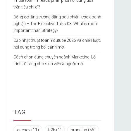
Thuật toán Threads phân phối nội dung dựa
trên tiêu chí gì?
Động cơ tăng trưởng đằng sau chiến lược doanh
nghiệp – The Executive Talks 03: What is more
important than Strategy?
Cập nhật thuật toán Youtube 2026 và chiến lược
nội dung trong bối cảnh mới
Cách chọn đúng chuyên ngành Marketing: Lộ
trình rõ ràng cho sinh viên & người mới
TAG
agency
(11)
b2b
(1)
branding
(55)