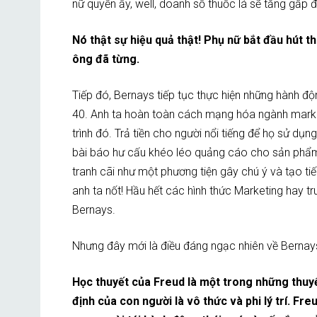
nữ quyền ấy, well, doanh số thuốc lá sẽ tăng gấp đ
Nó thật sự hiệu quả thật! Phụ nữ bắt đầu hút 
ông đã từng.
Tiếp đó, Bernays tiếp tục thực hiện những hành độ
40. Anh ta hoàn toàn cách mạng hóa ngành market
trình đó. Trả tiền cho người nổi tiếng để họ sử 
bài báo hư cấu khéo léo quảng cáo cho sản phẩm 
tranh cãi như một phương tiện gây chú ý và tạo t
anh ta nốt! Hầu hết các hình thức Marketing hay t
Bernays.
Nhưng đây mới là điều đáng ngạc nhiên về Bernays
Học thuyết của Freud là một trong những thuyế
định của con người là vô thức và phi lý trí. Fr