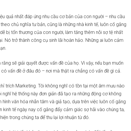
 hiệu quả nhất đáp ứng nhu cầu cơ bản của con người – nhu cầu
theo chủ nghĩa tư bản, cũng là những nhà kinh tế, luôn cố gắng
 dễ bị tổn thương của con người, làm tăng thêm nỗi sợ tệ nhất
i. Nó trở thành công cụ sinh lãi hoàn hảo. Những ai luôn cảm
bạn.
 rằng sẽ giải quyết được vấn đề của họ. Vì vậy, nếu bạn muốn
ọ có vấn đề ở đâu đó – nơi mà thật ra chẳng có vấn đề gì cả.
chỉ trích Marketing. Tôi không nghĩ có tồn tại một âm mưu nào
 nghĩ hệ thống này đơn giản đã tạo ra những động cơ không
nh hình văn hóa nhẫn tâm và giả tạo, dựa trên việc luôn cố gắng
n kinh tế ngày nay cố gắng đẩy cảm giác sợ hãi vào chúng ta,
n trong chúng ta để thu lại lợi nhuận từ đó.