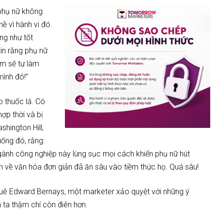
phụ nữ không
ề vì hành vi đó.
ng như tốt
in rằng phụ nữ
em sẽ tự làm
mình đó!”
 thuốc lá. Có
ợp thời và bị
shington Hill,
uống đó, rằng:
gành công nghiệp này lùng sục mọi cách khiến phụ nữ hút
ến về văn hóa đơn giản đã ăn sâu vào tiềm thức họ. Quá sâu!
ê Edward Bernays, một marketer xảo quyệt với những ý
 ta thậm chí còn điên hơn.