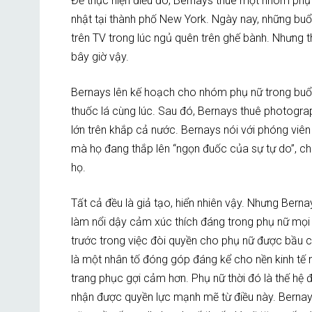
Để thực hiện điều đó, Bernays thuê một nhóm phụ 
nhật tại thành phố New York. Ngày nay, những buổ
trên TV trong lúc ngủ quên trên ghế bành. Nhưng t
bây giờ vậy.
Bernays lên kế hoạch cho nhóm phụ nữ trong buổi 
thuốc lá cùng lúc. Sau đó, Bernays thuê photogra
lớn trên khắp cả nước. Bernays nói với phóng viê
mà họ đang thắp lên “ngọn đuốc của sự tự do”, c
họ.
Tất cả đều là giả tạo, hiển nhiên vậy. Nhưng Bernay
làm nổi dậy cảm xúc thích đáng trong phụ nữ mọi
trước trong việc đòi quyền cho phụ nữ được bầu c
là một nhân tố đóng góp đáng kể cho nền kinh tế
trang phục gợi cảm hơn. Phụ nữ thời đó là thế hệ
nhận được quyền lực mạnh mẽ từ điều này. Bernays 