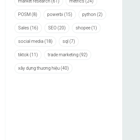
market research
(61)
metrics
(24)
POSM
(8)
powerbi
(15)
python
(2)
Sales
(16)
SEO
(20)
shopee
(1)
social media
(18)
sql
(7)
tiktok
(11)
trade marketing
(92)
xây dựng thương hiệu
(40)