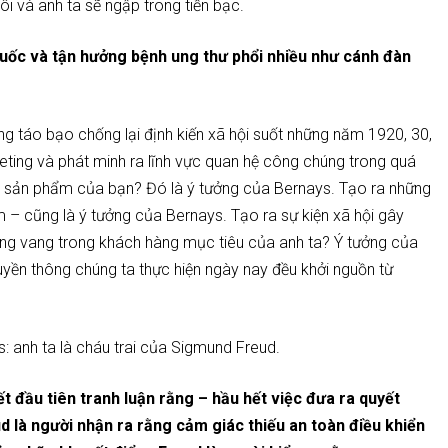
ôi và anh ta sẽ ngập trong tiền bạc.
thuốc và tận hưởng bệnh ung thư phổi nhiều như cánh đàn
ng táo bạo chống lại định kiến xã hội suốt những năm 1920, 30,
ing và phát minh ra lĩnh vực quan hệ công chúng trong quá
dụng sản phẩm của bạn? Đó là ý tưởng của Bernays. Tạo ra những
– cũng là ý tưởng của Bernays. Tạo ra sự kiện xã hội gây
iếng vang trong khách hàng mục tiêu của anh ta? Ý tưởng của
ruyền thông chúng ta thực hiện ngày nay đều khởi nguồn từ
: anh ta là cháu trai của Sigmund Freud.
t đầu tiên tranh luận rằng – hầu hết việc đưa ra quyết
eud là người nhận ra rằng cảm giác thiếu an toàn điều khiển