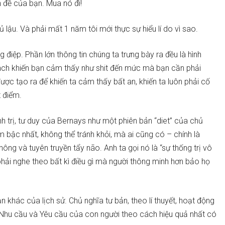
n đề của bạn. Mua nó đi!
 lậu. Và phải mất 1 năm tôi mới thực sự hiểu lí do vì sao.
g điệp. Phần lớn thông tin chúng ta trưng bày ra đều là hình
ách khiến bạn cảm thấy như shit đến mức mà bạn cần phải
ợc tạo ra để khiến ta cảm thấy bất an, khiến ta luôn phải cố
t điểm.
h trị, tư duy của Bernays như một phiên bản “diet” của chủ
m bậc nhất, không thể tránh khỏi, mà ai cũng có – chính là
ng và tuyên truyền tẩy não. Anh ta gọi nó là “sự thống trị vô
phải nghe theo bất kì điều gì mà người thông minh hơn bảo họ
n khác của lịch sử. Chủ nghĩa tư bản, theo lí thuyết, hoạt động
Nhu cầu và Yêu cầu của con người theo cách hiệu quả nhất có