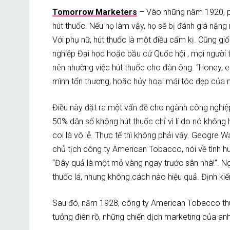
Tomorrow Marketers
– Vào những năm 1920, 
hút thuốc. Nếu họ làm vậy, họ sẽ bị đánh giá nặng n
Với phụ nữ, hút thuốc là một điều cấm kị. Cũng giố
nghiệp Đại học hoặc bầu cử Quốc hội , mọi người t
nên nhường việc hút thuốc cho đàn ông. “Honey, 
mình tổn thương, hoặc hủy hoại mái tóc đẹp của 
Điều này đặt ra một vấn đề cho ngành công nghiệp
50% dân số không hút thuốc chỉ vì lí do nó không h
coi là vô lễ. Thực tế thì không phải vậy. Geogre Wa
chủ tịch công ty American Tobacco, nói về tình h
“Đây quả là một mỏ vàng ngay trước sân nhà!”. N
thuốc lá, nhưng không cách nào hiệu quả. Định ki
Sau đó, năm 1928, công ty American Tobacco thu
tưởng điên rồ, những chiến dịch marketing của anh