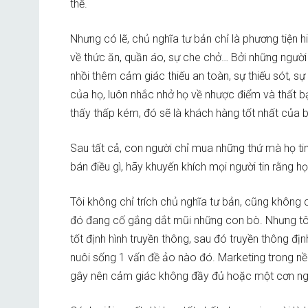
thể.
Nhưng có lẽ, chủ nghĩa tư bản chỉ là phương tiện
về thức ăn, quần áo, sự che chở… Bởi những người 
nhồi thêm cảm giác thiếu an toàn, sự thiếu sót, sự
của họ, luôn nhắc nhở họ về nhược điểm và thất bạ
thấy thấp kém, đó sẽ là khách hàng tốt nhất của 
Sau tất cả, con người chỉ mua những thứ mà họ tin
bán điều gì, hãy khuyến khích mọi người tin rằng h
Tôi không chỉ trích chủ nghĩa tư bản, cũng không 
đó đang cố gắng dắt mũi những con bò. Nhưng tôi
tốt định hình truyền thông, sau đó truyền thông đị
nuôi sống 1 vấn đề ảo nào đó. Marketing trong nề
gây nên cảm giác không đầy đủ hoặc một cơn nghiệ