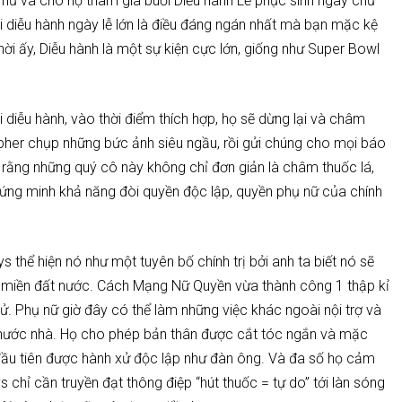
nữ và cho họ tham gia buổi Diễu hành Lễ phục sinh ngày chủ
i diễu hành ngày lễ lớn là điều đáng ngán nhất mà bạn mặc kệ
hời ấy, Diễu hành là một sự kiện cực lớn, giống như Super Bowl
diễu hành, vào thời điểm thích hợp, họ sẽ dừng lại và châm
pher chụp những bức ảnh siêu ngầu, rồi gửi chúng cho mọi báo
n rằng những quý cô này không chỉ đơn giản là châm thuốc lá,
hứng minh khả năng đòi quyền độc lập, quyền phụ nữ của chính
s thể hiện nó như một tuyên bố chính trị bởi anh ta biết nó sẽ
 miền đất nước. Cách Mạng Nữ Quyền vừa thành công 1 thập kỉ
ử. Phụ nữ giờ đây có thể làm những việc khác ngoài nội trợ và
 nước nhà. Họ cho phép bản thân được cắt tóc ngắn và mặc
 đầu tiên được hành xử độc lập như đàn ông. Và đa số họ cảm
chỉ cần truyền đạt thông điệp “hút thuốc = tự do” tới làn sóng