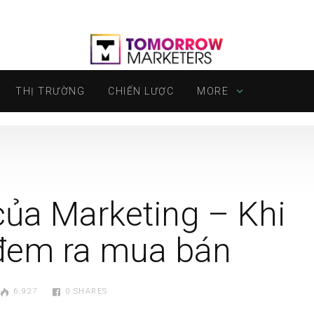
THỊ TRƯỜNG
CHIẾN LƯỢC
MORE
 của Marketing – Khi
 đem ra mua bán
6.927
0
SHARES