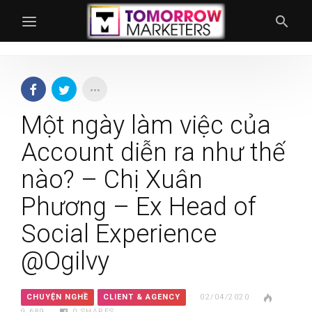
Một ngày làm việc của
Account diễn ra như thế
nào? – Chị Xuân
Phương – Ex Head of
Social Experience
@Ogilvy
CHUYỆN NGHỀ
CLIENT & AGENCY
02/04/2020
9.689
0
SHARES