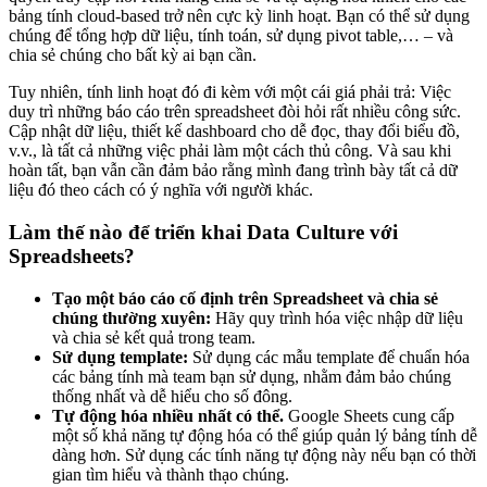
bảng tính cloud-based trở nên cực kỳ linh hoạt. Bạn có thể sử dụng
chúng để tổng hợp dữ liệu, tính toán, sử dụng pivot table,… – và
chia sẻ chúng cho bất kỳ ai bạn cần.
Tuy nhiên, tính linh hoạt đó đi kèm với một cái giá phải trả: Việc
duy trì những báo cáo trên spreadsheet đòi hỏi rất nhiều công sức.
Cập nhật dữ liệu, thiết kế dashboard cho dễ đọc, thay đổi biểu đồ,
v.v., là tất cả những việc phải làm một cách thủ công. Và sau khi
hoàn tất, bạn vẫn cần đảm bảo rằng mình đang trình bày tất cả dữ
liệu đó theo cách có ý nghĩa với người khác.
Làm thế nào để triển khai Data Culture với
Spreadsheets?
Tạo một báo cáo cố định trên Spreadsheet và chia sẻ
chúng thường xuyên:
Hãy quy trình hóa việc nhập dữ liệu
và chia sẻ kết quả trong team.
Sử dụng template:
Sử dụng các mẫu template để chuẩn hóa
các bảng tính mà team bạn sử dụng, nhằm đảm bảo chúng
thống nhất và dễ hiểu cho số đông.
Tự động hóa nhiều nhất có thể.
Google Sheets cung cấp
một số khả năng tự động hóa có thể giúp quản lý bảng tính dễ
dàng hơn. Sử dụng các tính năng tự động này nếu bạn có thời
gian tìm hiểu và thành thạo chúng.