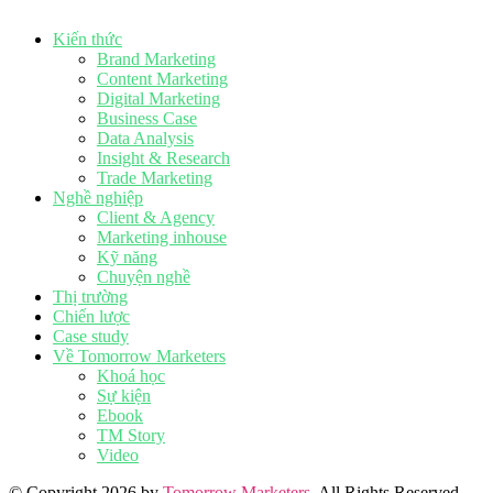
Kiến thức
Brand Marketing
Content Marketing
Digital Marketing
Business Case
Data Analysis
Insight & Research
Trade Marketing
Nghề nghiệp
Client & Agency
Marketing inhouse
Kỹ năng
Chuyện nghề
Thị trường
Chiến lược
Case study
Về Tomorrow Marketers
Khoá học
Sự kiện
Ebook
TM Story
Video
© Copyright 2026 by
Tomorrow Marketers
. All Rights Reserved.