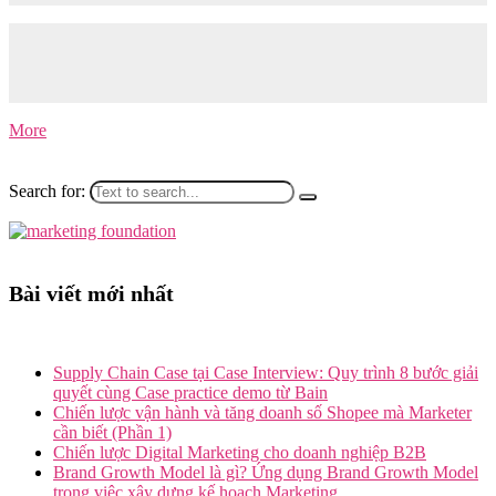
Tìm hiểu cách phân tích hàng tồn kho (Inventory Analysis) bằng
cách kết hợp các câu hỏi và tính toán các chỉ số cần thiết để hiểu rõ
tình trạng tồn kho hiện tại, dự đoán nhu cầu chính xác và tối ưu hóa
các quyết định nhập hàng.
More
Search for:
Bài viết mới nhất
Supply Chain Case tại Case Interview: Quy trình 8 bước giải
quyết cùng Case practice demo từ Bain
Chiến lược vận hành và tăng doanh số Shopee mà Marketer
cần biết (Phần 1)
Chiến lược Digital Marketing cho doanh nghiệp B2B
Brand Growth Model là gì? Ứng dụng Brand Growth Model
trong việc xây dựng kế hoạch Marketing