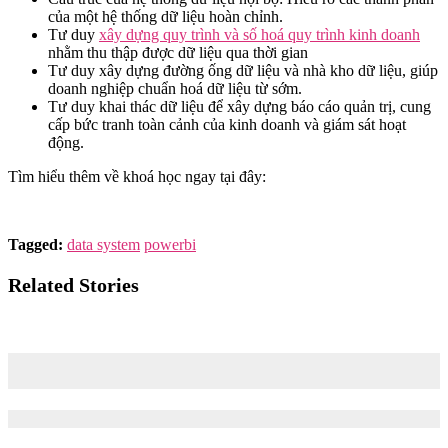
của một hệ thống dữ liệu hoàn chỉnh.
Tư duy
xây dựng quy trình và số hoá quy trình kinh doanh
nhằm thu thập được dữ liệu qua thời gian
Tư duy xây dựng đường ống dữ liệu và nhà kho dữ liệu, giúp
doanh nghiệp chuẩn hoá dữ liệu từ sớm.
Tư duy khai thác dữ liệu để xây dựng báo cáo quản trị, cung
cấp bức tranh toàn cảnh của kinh doanh và giám sát hoạt
động.
Tìm hiểu thêm về khoá học ngay tại đây:
Tagged:
data system
powerbi
Related Stories
Excel vs Power BI: Nên Dùng Công Cụ Nào Để Phân Tích Dữ
Liệu?
01/07/2024
01/07/2024