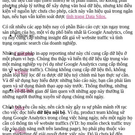
này, dữ liệu của bạn (hiển nhiên) sẽ bị phân mảnh, nó không phải
phương pháp lý tưởng để xây dựng văn hoá dữ liệu, nhưng khi điều
kiện về nguồn lực chưa cho phép, cách này vẫn hiệu quả trong ngắn
hạn, nếu bạn vẫn kiểm soát được
tình trạng Data Silos.
Có rất nhiều các app hiện nay có phần Báo cáo cực xịn ngay trong
sản phẩm của họ, một ví dụ phổ biến nhất là Google Analytics, công
Follow us:
cụ này cung cấp những insight đắt giá về website traffic và tình
trạng organic search của doanh nghiệp.
Những giải pháp in-app reporting như này chỉ cung cấp dữ liệu ở
Facebook
một phạm vi hẹp. Chúng thu thập và hiển thị dữ liệu tập trung vào
một mảng nghiệp vụ (ví dụ như Google Analytics cung cấp thông
tin về website traffic). Chúng không cung cấp dữ liệu thô, không
Twitter
phân loại hay lọc để ra được dữ liệu tuỳ chỉnh mà bạn thực sự cần.
Và để sử dụng hay hiểu được những báo cáo này, bạn cần phải làm
quen và sử dụng thành thạo app này trước. Thông thường, những
Snapchat
người có đủ thời gian để làm quen với những app này thường là
những người thường xuyên sử dụng chúng mỗi ngày.
Chính bởi yêu cầu này, nên cách này gây ra sự phân mảnh rời rạc
More
cho việc đọc hiểu
dữ liệu nội bộ
. Ví dụ, product team không sử
dụng Google Analytics trong công việc hàng ngày, nếu một ngày họ
cần có thông tin về website traffics (VD: họ muốn check traffic truy
cập vào tính năng mới trên landing page), họ phải phụ thuộc vào
Menu
team marketing để giải quyết được việc này. Đó là chưa kể đến