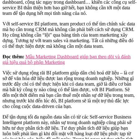
dashboard, cộng tác ngay trong dashboard… khiến các công cụ self-
service BI thân thiện hơn bao giờ hết, bạn không cần tới một data
team để tận dụng hết mọi tính năng của nó.
Với self-service BI platform, team product có thể tìm chính xác data
mà họ cần trong CRM mà không cần phải biết cách sử dụng CRM.
Họ cũng không cần “lội” qua bảng tính của team marketing xây
dựng. Tương tự với team sales và marketing. Tất cả những điều đó
có thể thực hiện được mà không cần một data team.
Đọc thêm:
Mẫu Marketing Dashboard giúp bạn theo dõi và đánh
giá hiệu quả bộ phận Marketing
Việc sử dụng rộng rãi BI platform giúp dân chủ hoá dữ liệu – là cơ
sở để văn hóa dữ liệu được lan rộng trong doanh nghiệp. Những gì
trước đây chỉ có thể thực hiện khi có data team, giờ là điều cơ bản
mà bất kỳ công ty nào cũng có thể làm được, với BI Platform. Sẽ
đến một thời điểm mà bạn cần thuê một nhân sự dữ liệu trong team,
nhưng trước khi đến lúc đó, BI platform sẽ là một trợ thủ đắc lực
cho công cuộc data-driven của bạn.
Để tận dụng tối đa nguồn data sẵn có từ các Self-service Business
Intelligent platform này, nhân sự trong doanh nghiệp cũng phải sở
hữu tư duy phân tích dữ liệu. Tư duy phân tích dữ liệu giúp bạn
luôn biết phải làm gì khi đối mặt với hàng loạt dữ liệu phức tạp từ