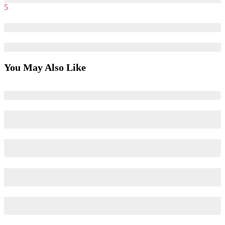
5
Data không phải đặc quyền của các công ty công nghệ
14/11/2020
25/09/2025
You May Also Like
Lộ trình chuyển ngành từ Marketing sang Data | Chia sẻ từ
anh Nguyễn Viết Linh – Analysis Manager @ Highlands Coffee
22/11/2025
24/11/2025
Nếu một ngày không làm Marketing nữa thì làm gì? | Chia sẻ
từ chị Hồng Anh – Harvard MBA Candidate, Class of 2027
25/10/2025
11/11/2025