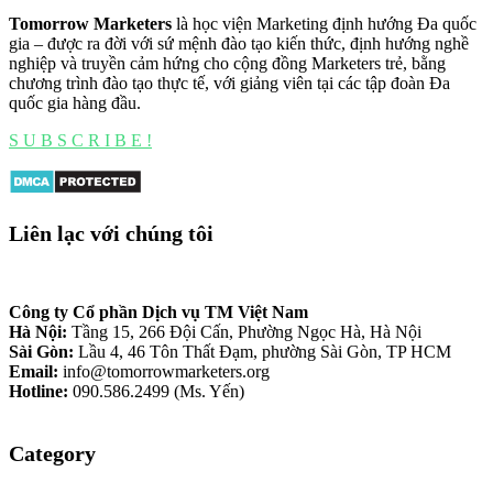
Tomorrow Marketers
là học viện Marketing định hướng Đa quốc
gia – được ra đời với sứ mệnh đào tạo kiến thức, định hướng nghề
nghiệp và truyền cảm hứng cho cộng đồng Marketers trẻ, bằng
chương trình đào tạo thực tế, với giảng viên tại các tập đoàn Đa
quốc gia hàng đầu.
S U B S C R I B E !
Liên lạc với chúng tôi
Công ty Cổ phần Dịch vụ TM Việt Nam
Hà Nội:
Tầng 15, 266 Đội Cấn, Phường Ngọc Hà, Hà Nội
Sài Gòn:
Lầu 4, 46 Tôn Thất Đạm, phường Sài Gòn, TP HCM
Email:
info@tomorrowmarketers.org
Hotline:
090.586.2499 (Ms. Yến)
Category