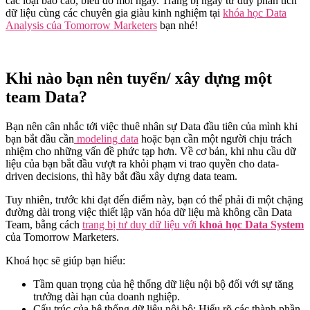
các loại báo cáo, biểu đồ mỗi ngày. Trang bị ngay tư duy phân tích
dữ liệu cùng các chuyên gia giàu kinh nghiệm tại
khóa học Data
Analysis của Tomorrow Marketers
bạn nhé!
Khi nào bạn nên tuyển/ xây dựng một
team Data?
Bạn nên cân nhắc tới việc thuê nhân sự Data đầu tiên của mình khi
bạn bắt đầu cần
modeling data
hoặc bạn cần một người chịu trách
nhiệm cho những vấn đề phức tạp hơn. Về cơ bản, khi nhu cầu dữ
liệu của bạn bắt đầu vượt ra khỏi phạm vi trao quyền cho data-
driven decisions, thì hãy bắt đầu xây dựng data team.
Tuy nhiên, trước khi đạt đến điểm này, bạn có thể phải đi một chặng
đường dài trong việc thiết lập văn hóa dữ liệu mà không cần Data
Team, bằng cách
trang bị tư duy dữ liệu với
khoá học Data System
của Tomorrow Marketers.
Khoá học sẽ giúp bạn hiểu:
Tầm quan trọng của hệ thống dữ liệu nội bộ đối với sự tăng
trưởng dài hạn của doanh nghiệp.
Cấu trúc của hệ thống dữ liệu nội bộ: Hiểu rõ các thành phần