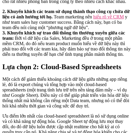
cho rất nhiều phòng ban trong công ty theo nhiều cách khác nhau.
2. Khuyến khích các team sử dụng thành thạo công cụ chứa dữ
liệu có ảnh hưởng tới họ.
Team marketing nên
hiểu rõ về CRM
y
như team sales hay customer success. Bằng cách này, bạn có ba
team đều nói cùng một “phương ngữ dữ liệu”.
3. Khuyến khích sự trao đổi thông tin thường xuyên giữa các
team:
Bởi vì dữ liệu của Sales, Marketing đều ở trong một phần
mềm CRM, do đó nếu team product muốn hiểu về dữ liệu này thì
phải trao đổi với các team kia, hãy đảm bảo sự trao đổi thông tin này
diễn ra thường xuyên để hạn chế tình trạng phân mảnh thông tin.
Lựa chọn 2: Cloud-Based Spreadsheets
Một cách để giảm thiểu khoảng cách dữ liệu giữa những app riêng
lẻ, đó là export chúng và tổng hợp vào một cloud-based
spreadsheets (một trang tính lưu trữ trên nền tảng đám mây – ví dụ
như Google Sheet). Điều này có thể giúp phát triển văn hóa dữ liệu
thống nhất mà không cần riêng một Data team, nhưng nó có thể đòi
hỏi khá nhiều thời gian và công sức để duy trì.
Ưu điểm lớn nhất của cloud-based spreadsheet là nó sử dụng online
và có khả năng tự động hóa. Google Sheet tự động lưu mọi thay
đổi, do đó dữ liệu luôn được cập nhật realtime cho bất kỳ ai có
quyền truy cập nó. Khả năng chia sẻ và tự động hóa khiến cho các