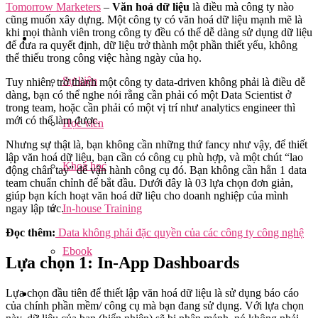
Tomorrow Marketers
–
Văn hoá dữ liệu
là điều mà công ty nào
cũng muốn xây dựng. Một công ty có văn hoá dữ liệu mạnh mẽ là
khi mọi thành viên trong công ty đều có thể dễ dàng sử dụng dữ liệu
để đưa ra quyết định, dữ liệu trở thành một phần thiết yếu, không
thể thiếu trong công việc hàng ngày của họ.
Sự kiện
Tuy nhiên, trở thành một công ty data-driven không phải là điều dễ
dàng, bạn có thể nghe nói rằng cần phải có một Data Scientist ở
trong team, hoặc cần phải có một vị trí như analytics engineer thì
mới có thể làm được.
Học viên
Nhưng sự thật là, bạn không cần những thứ fancy như vậy, để thiết
lập văn hoá dữ liệu, bạn cần có công cụ phù hợp, và một chút “lao
Khoá học
động chân tay” để vận hành công cụ đó. Bạn không cần hẳn 1 data
team chuẩn chỉnh để bắt đầu. Dưới đây là 03 lựa chọn đơn giản,
giúp bạn kích hoạt văn hoá dữ liệu cho doanh nghiệp của mình
In-house Training
ngay lập tức.
Đọc thêm:
Data không phải đặc quyền của các công ty công nghệ
Ebook
Lựa chọn 1: In-App Dashboards
Lựa chọn đầu tiên để thiết lập văn hoá dữ liệu là sử dụng báo cáo
của chính phần mềm/ công cụ mà bạn đang sử dụng. Với lựa chọn