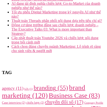
AI đang tái định nghĩa chiến lược Go-to-Market của doanh
nghiệp như thế nào?
Tối ưu phễu Digital Marketing trong kỷ nguyên AI như thế
nào?
Thuật toán Threads phân phối nội dung dựa trên tiêu chí gì?
Động cơ tăng trưởng đằng sau chiến lược doanh nghiệp –
The Executive Talks 03: What is more important than
Strategy?
Cập nhật thuật toán Youtube 2026 và chiến lược nội dung
trong bối cảnh mới
Cách chọn đúng chuyên ngành Marketing: Lộ trình rõ ràng
cho sinh viên & người mới
TAG
brand
branding
(55)
agency
(11)
b2b
(1)
marketing
(120)
Business Case
(83)
chuyển đổi số
(17)
Case interview
(2)
chiến lược
(2)
Company Profile