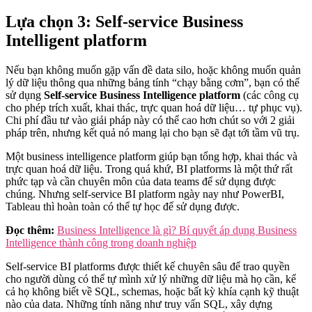
Lựa chọn 3: Self-service Business
Intelligent platform
Nếu bạn không muốn gặp vấn đề data silo, hoặc không muốn quản
lý dữ liệu thông qua những bảng tính “chạy bằng cơm”, bạn có thể
sử dụng
Self-service Business Intelligence platform
(các công cụ
cho phép trích xuất, khai thác, trực quan hoá dữ liệu… tự phục vụ).
Chi phí đầu tư vào giải pháp này có thể cao hơn chút so với 2 giải
pháp trên, nhưng kết quả nó mang lại cho bạn sẽ đạt tới tầm vũ trụ.
Một business intelligence platform giúp bạn tổng hợp, khai thác và
trực quan hoá dữ liệu. Trong quá khứ, BI platforms là một thứ rất
phức tạp và cần chuyên môn của data teams để sử dụng được
chúng. Nhưng self-service BI platform ngày nay như PowerBI,
Tableau thì hoàn toàn có thể tự học để sử dụng được.
Đọc thêm:
Business Intelligence là gì? Bí quyết áp dụng Business
Intelligence thành công trong doanh nghiệp
Self-service BI platforms được thiết kế chuyên sâu để trao quyền
cho người dùng có thể tự mình xử lý những dữ liệu mà họ cần, kể
cả họ không biết về SQL, schemas, hoặc bất kỳ khía cạnh kỹ thuật
nào của data. Những tính năng như truy vấn SQL, xây dựng