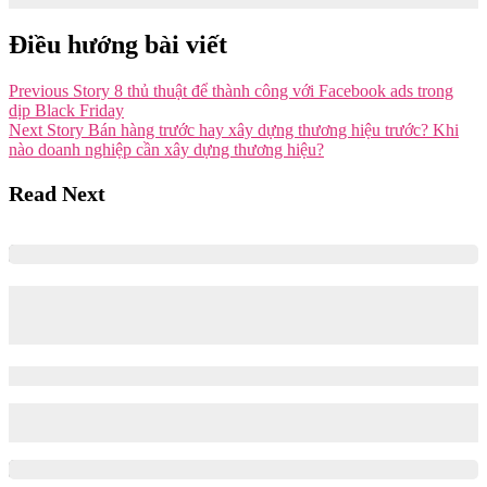
Điều hướng bài viết
Previous Story
8 thủ thuật để thành công với Facebook ads trong
dịp Black Friday
Next Story
Bán hàng trước hay xây dựng thương hiệu trước? Khi
nào doanh nghiệp cần xây dựng thương hiệu?
Read Next
Tổng hợp 8 nguồn học thống kê từ cơ bản
đến nâng cao
09/05/2025
09/05/2025
Khám phá các nguồn học thống kê chất lượng được chia thành 3
cấp độ từ cơ bản đến nâng cao trong bài viết này nhé.