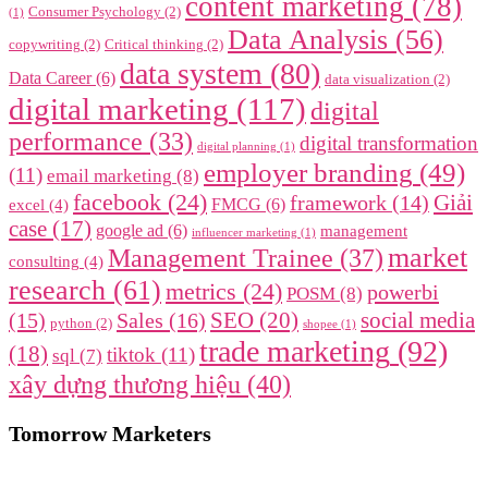
content marketing
(78)
Consumer Psychology
(2)
(1)
Data Analysis
(56)
copywriting
(2)
Critical thinking
(2)
data system
(80)
Data Career
(6)
data visualization
(2)
digital marketing
(117)
digital
performance
(33)
digital transformation
digital planning
(1)
employer branding
(49)
(11)
email marketing
(8)
facebook
(24)
framework
(14)
Giải
FMCG
(6)
excel
(4)
case
(17)
google ad
(6)
management
influencer marketing
(1)
market
Management Trainee
(37)
consulting
(4)
research
(61)
metrics
(24)
powerbi
POSM
(8)
SEO
(20)
social media
(15)
Sales
(16)
python
(2)
shopee
(1)
trade marketing
(92)
(18)
tiktok
(11)
sql
(7)
xây dựng thương hiệu
(40)
Tomorrow Marketers