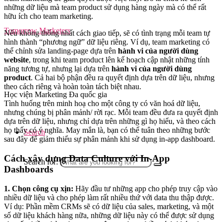
những dữ liệu mà team product sử dụng hàng ngày mà có thể rất
hữu ích cho team marketing.
Tomorrow Marketers
Nếu không thống nhất cách giao tiếp, sẽ có tình trạng mỗi team tự
hình thành “phương ngữ” dữ liệu riêng. Ví dụ, team marketing có
thể chỉnh sửa landing-page dựa trên
hành vi của người dùng
website
, trong khi team product lên kế hoạch cập nhật những tính
năng tương tự, nhưng lại dựa trên
hành vi của người dùng
product
. Cả hai bộ phận đều ra quyết định dựa trên dữ liệu, nhưng
theo cách riêng và hoàn toàn tách biệt nhau.
Học viện Marketing Đa quốc gia
Tình huống trên minh hoạ cho một công ty có văn hoá dữ liệu,
nhưng chúng bị phân mảnh/ rời rạc. Mỗi team đều đưa ra quyết định
dựa trên dữ liệu, nhưng chỉ dựa trên những gì họ hiểu, và theo cách
họ thấy có ý nghĩa. May mắn là, bạn có thể tuân theo những bước
Search
sau đây để giảm thiểu sự phân mảnh khi sử dụng in-app dashboard.
Cách xây dựng Data Culture với In-App
Search for:
Dashboards
1. Chọn công cụ xịn:
Hãy đầu tư những app cho phép truy cập vào
nhiều dữ liệu và cho phép làm rất nhiều thứ với data thu thập được.
Ví dụ: Phần mềm CRMs sẽ có dữ liệu của sales, marketing, và một
số dữ liệu khách hàng nữa, những dữ liệu này có thể được sử dụng