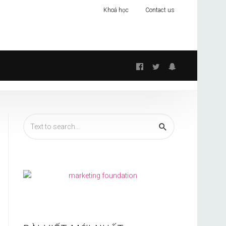
Khoá học
Contact us
Follow
us: