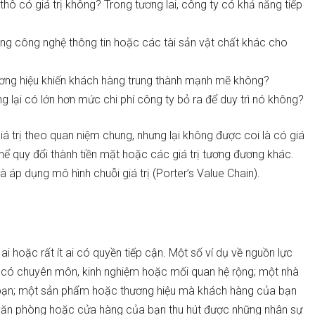
thô có giá trị không? Trong tương lai, công ty có khả năng tiếp
ng công nghệ thông tin hoặc các tài sản vật chất khác cho
ơng hiệu khiến khách hàng trung thành mạnh mẽ không?
 lại có lớn hơn mức chi phí công ty bỏ ra để duy trì nó không?
á trị theo quan niệm chung, nhưng lại không được coi là có giá
hể quy đổi thành tiền mặt hoặc các giá trị tương đương khác.
là áp dụng mô hình chuỗi giá trị (Porter’s Value Chain).
i hoặc rất ít ai có quyền tiếp cận. Một số ví dụ về nguồn lực
 có chuyên môn, kinh nghiệm hoặc mối quan hệ rộng; một nhà
 bạn; một sản phẩm hoặc thương hiệu mà khách hàng của bạn
úp văn phòng hoặc cửa hàng của bạn thu hút được những nhân sự