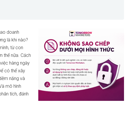
 sao doanh
ờng là khi nào?
mình, từ con
ơn thế nữa. Cách
 việc hàng ngày
Để có thể xây
 tiềm năng và
 Và mô hình
phân tích, đánh