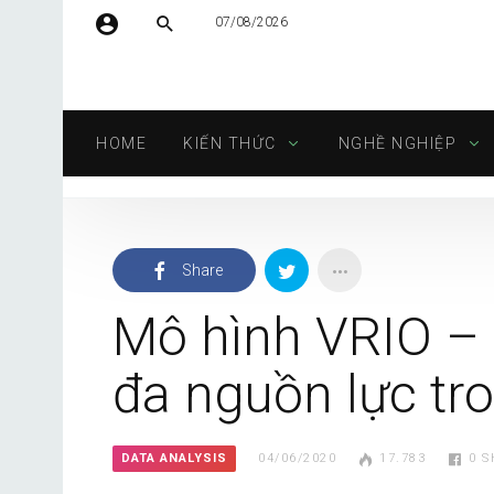
07/08/2026
Tên người dùng hoặc địa chỉ email
HOME
KIẾN THỨC
NGHỀ NGHIỆP
Mật khẩu
Share
Tự động đăng nhập
Mô hình VRIO – 
đa nguồn lực tr
DATA ANALYSIS
04/06/2020
17.783
0
S