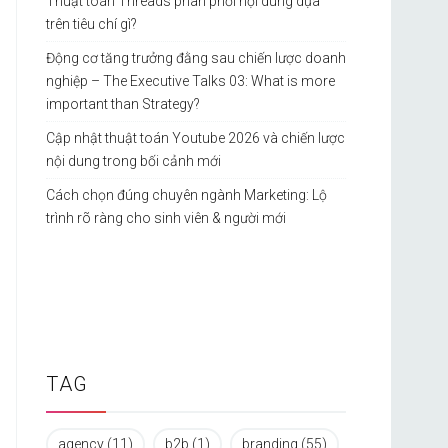
Thuật toán Threads phân phối nội dung dựa
trên tiêu chí gì?
Động cơ tăng trưởng đằng sau chiến lược doanh
nghiệp – The Executive Talks 03: What is more
important than Strategy?
Cập nhật thuật toán Youtube 2026 và chiến lược
nội dung trong bối cảnh mới
Cách chọn đúng chuyên ngành Marketing: Lộ
trình rõ ràng cho sinh viên & người mới
TAG
agency
(11)
b2b
(1)
branding
(55)