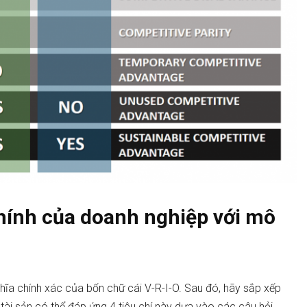
hính của doanh nghiệp với mô
nghĩa chính xác của bốn chữ cái V-R-I-O. Sau đó, hãy sắp xếp
tài sản có thể đáp ứng 4 tiêu chí này dựa vào các câu hỏi