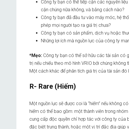
Công ty bạn có thể tiếp cận các nguyên liệu 
cận chúng nữa không, và bằng cách nào?
Công ty bạn đã đầu tư vào máy móc, hệ thố
phép mọi người tạo ra giá trị chưa?
Công ty bạn có sản phẩm, dịch vụ hoặc thư
Những lợi ích mà nguồn lực của công ty mang
*Mẹo:
Công ty bạn có thể sở hữu các tài sản có gi
trị nếu chiếu theo mô hình VRIO bởi chúng không t
Một cách khác để phân tích giá trị của tài sản đó 
R- Rare (Hiếm)
Một nguồn lực sẽ được coi là “hiếm” nếu không có a
hiếm có thể bao gồm: một thành viên trong nhóm
cung cấp độc quyền chỉ hợp tác với công ty của
đặc biệt trung thành; hoặc một vị trí đắc địa gi