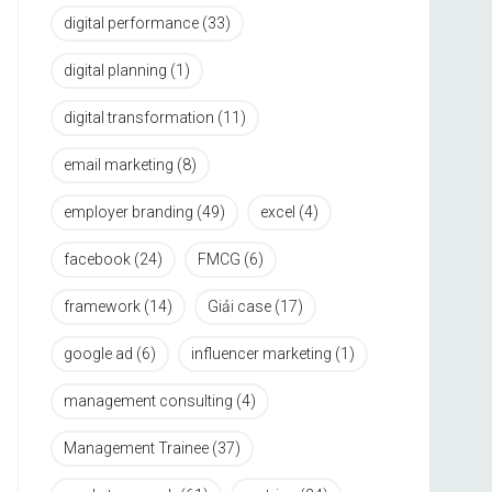
digital performance
(33)
digital planning
(1)
digital transformation
(11)
email marketing
(8)
employer branding
(49)
excel
(4)
facebook
(24)
FMCG
(6)
framework
(14)
Giải case
(17)
google ad
(6)
influencer marketing
(1)
management consulting
(4)
Management Trainee
(37)