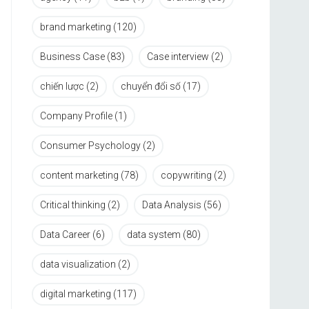
brand marketing
(120)
Business Case
(83)
Case interview
(2)
chiến lược
(2)
chuyển đổi số
(17)
Company Profile
(1)
Consumer Psychology
(2)
content marketing
(78)
copywriting
(2)
Critical thinking
(2)
Data Analysis
(56)
Data Career
(6)
data system
(80)
data visualization
(2)
digital marketing
(117)