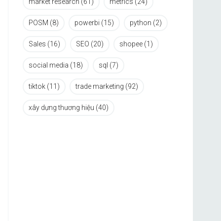
market research
(61)
metrics
(24)
POSM
(8)
powerbi
(15)
python
(2)
Sales
(16)
SEO
(20)
shopee
(1)
social media
(18)
sql
(7)
tiktok
(11)
trade marketing
(92)
xây dựng thương hiệu
(40)