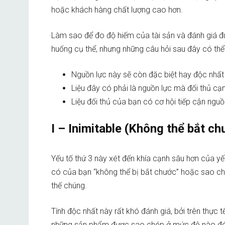
hoặc khách hàng chất lượng cao hơn.
Làm sao để đo độ hiếm của tài sản và đánh giá đú
huống cụ thể, nhưng những câu hỏi sau đây có thể 
Nguồn lực này sẽ còn đặc biệt hay độc nhất
Liệu đây có phải là nguồn lực mà đối thủ c
Liệu đối thủ của bạn có cơ hội tiếp cận ngu
I – Inimitable (Không thể bắt ch
Yếu tố thứ 3 này xét đến khía cạnh sâu hơn của yếu
có của bạn “không thể bị bắt chước” hoặc sao ché
thế chúng.
Tính độc nhất này rất khó đánh giá, bởi trên thực 
những sản phẩm được sao chép ở mức độ nào đó. A