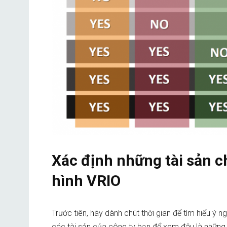
Xác định những tài sản c
hình VRIO
Trước tiên, hãy dành chút thời gian để tìm hiểu ý 
các tài sản của công ty bạn để xem đâu là những 