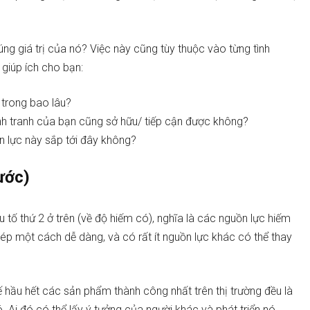
ng giá trị của nó? Việc này cũng tùy thuộc vào từng tình
giúp ích cho bạn:
 trong bao lâu?
ạnh tranh của bạn cũng sở hữu/ tiếp cận được không?
ồn lực này sắp tới đây không?
ước)
 tố thứ 2 ở trên (về độ hiếm có), nghĩa là các nguồn lực hiếm
p một cách dễ dàng, và có rất ít nguồn lực khác có thể thay
tế hầu hết các sản phẩm thành công nhất trên thị trường đều là
i đó có thể lấy ý tưởng của người khác và phát triển nó