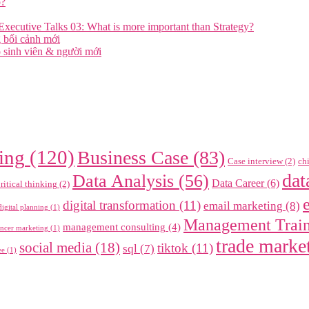
o?
xecutive Talks 03: What is more important than Strategy?
g bối cảnh mới
 sinh viên & người mới
ing
(120)
Business Case
(83)
Case interview
(2)
ch
dat
Data Analysis
(56)
Data Career
(6)
ritical thinking
(2)
digital transformation
(11)
email marketing
(8)
digital planning
(1)
Management Trai
management consulting
(4)
encer marketing
(1)
trade marke
social media
(18)
tiktok
(11)
sql
(7)
ee
(1)