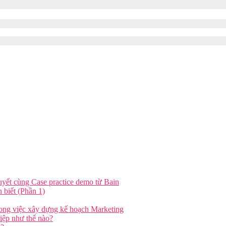
ngừng và phát sinh ra hàng trăm xu hướng tiếp…
uyết cùng Case practice demo từ Bain
 biết (Phần 1)
ng việc xây dựng kế hoạch Marketing
iệp như thế nào?