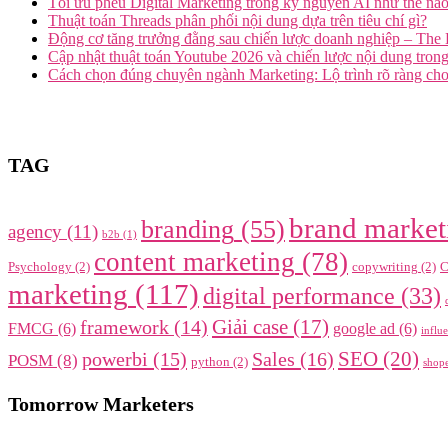
Tối ưu phễu Digital Marketing trong kỷ nguyên AI như thế nà
Thuật toán Threads phân phối nội dung dựa trên tiêu chí gì?
Động cơ tăng trưởng đằng sau chiến lược doanh nghiệp – The E
Cập nhật thuật toán Youtube 2026 và chiến lược nội dung tron
Cách chọn đúng chuyên ngành Marketing: Lộ trình rõ ràng cho
TAG
brand market
branding
(55)
agency
(11)
b2b
(1)
content marketing
(78)
Psychology
(2)
copywriting
(2)
C
marketing
(117)
digital performance
(33)
framework
(14)
Giải case
(17)
FMCG
(6)
google ad
(6)
influ
SEO
(20)
powerbi
(15)
Sales
(16)
POSM
(8)
python
(2)
shop
Tomorrow Marketers