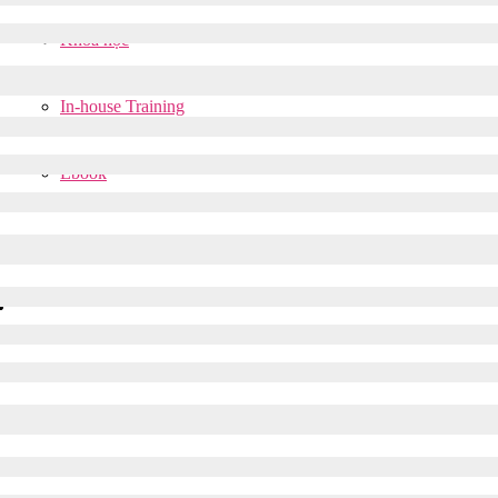
Khoá học
ncept?
In-house Training
 thất bại trong năm đầu tiên gây dựng….
Ebook
du lịch”? – Tìm hiểu chiến lược xây dựng t
ền tảng đa quốc gia kết nối…
các công ty công nghệ hàng đầu?