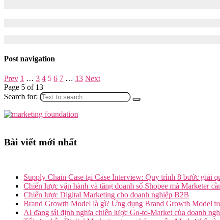
vững
07/06/2022
08/08/2025
9.833
Tomorrow Marketers – Thế giới Marketing đang chuyển động không 
Post navigation
Prev
1
…
3
4
5
6
7
…
13
Next
Page 5 of 13
Search for:
Bài viết mới nhất
Supply Chain Case tại Case Interview: Quy trình 8 bước giải q
Chiến lược vận hành và tăng doanh số Shopee mà Marketer cần
Chiến lược Digital Marketing cho doanh nghiệp B2B
Brand Growth Model là gì? Ứng dụng Brand Growth Model tro
AI đang tái định nghĩa chiến lược Go-to-Market của doanh ngh