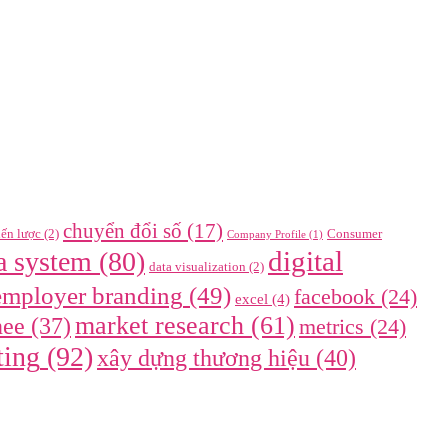
chuyển đổi số
(17)
iến lược
(2)
Consumer
Company Profile
(1)
digital
a system
(80)
data visualization
(2)
employer branding
(49)
facebook
(24)
excel
(4)
market research
(61)
nee
(37)
metrics
(24)
ting
(92)
xây dựng thương hiệu
(40)