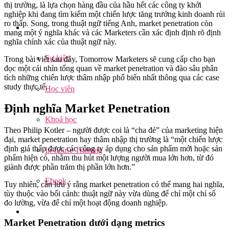
thị trường, là lựa chọn hàng đầu của hầu hết các công ty khởi
nghiệp khi đang tìm kiếm một chiến lược tăng trưởng kinh doanh rủi
ro thấp. Song, trong thuật ngữ tiếng Anh, market penetration còn
mang một ý nghĩa khác và các Marketers cần xác định định rõ định
nghĩa chính xác của thuật ngữ này.
Sự kiện
Trong bài viết sau đây, Tomorrow Marketers sẽ cung cấp cho bạn
đọc một cái nhìn tổng quan về market penetration và đào sâu phân
tích những chiến lược thâm nhập phổ biến nhất thông qua các case
study thực tế.
Học viên
Định nghĩa Market Penetration
Khoá học
Theo Philip Kotler – người được coi là “cha đẻ” của marketing hiện
đại, market penetration hay thâm nhập thị trường là “một chiến lược
định giá thấp được các công ty áp dụng cho sản phẩm mới hoặc sản
In-house Training
phẩm hiện có, nhằm thu hút một lượng người mua lớn hơn, từ đó
giành được phần trăm thị phần lớn hơn.”
Ebook
Tuy nhiên, cần lưu ý rằng market penetration có thể mang hai nghĩa,
tùy thuộc vào bối cảnh: thuật ngữ này vừa dùng để chỉ một chỉ số
đo lường, vừa để chỉ một hoạt động doanh nghiệp.
Market Penetration dưới dạng metrics