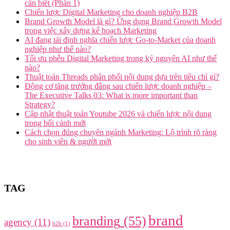
cần biết (Phần 1)
Chiến lược Digital Marketing cho doanh nghiệp B2B
Brand Growth Model là gì? Ứng dụng Brand Growth Model
trong việc xây dựng kế hoạch Marketing
AI đang tái định nghĩa chiến lược Go-to-Market của doanh
nghiệp như thế nào?
Tối ưu phễu Digital Marketing trong kỷ nguyên AI như thế
nào?
Thuật toán Threads phân phối nội dung dựa trên tiêu chí gì?
Động cơ tăng trưởng đằng sau chiến lược doanh nghiệp –
The Executive Talks 03: What is more important than
Strategy?
Cập nhật thuật toán Youtube 2026 và chiến lược nội dung
trong bối cảnh mới
Cách chọn đúng chuyên ngành Marketing: Lộ trình rõ ràng
cho sinh viên & người mới
TAG
brand
branding
(55)
agency
(11)
b2b
(1)