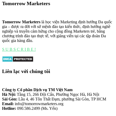
Tomorrow Marketers
Tomorrow Marketers
là học viện Marketing định hướng Đa quốc
gia – được ra đời với sứ mệnh đào tạo kiến thức, định hướng nghề
nghiệp và truyền cảm hứng cho cộng đồng Marketers trẻ, bằng
chương trình đào tạo thực tế, với giảng viên tại các tập đoàn Đa
quốc gia hàng đầu.
S U B S C R I B E !
Liên lạc với chúng tôi
Công ty Cổ phần Dịch vụ TM Việt Nam
Hà Nội:
Tầng 15, 266 Đội Cấn, Phường Ngọc Hà, Hà Nội
Sài Gòn:
Lầu 4, 46 Tôn Thất Đạm, phường Sài Gòn, TP HCM
Email:
info@tomorrowmarketers.org
Hotline:
090.586.2499 (Ms. Yến)