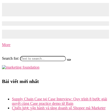
Decathlon và hành trình thâm nhập thị
trường Sportswear Việt Nam
26/05/2025
26/05/2025
Tomorrow Marketers – Trong những năm gần đây, thể thao không
còn là sân chơi…
More
Search for:
Bài viết mới nhất
Supply Chain Case tại Case Interview: Quy trình 8 bước giải
quyết cùng Case practice demo từ Bain
Chiến lược vận hành và tăng doanh số Shopee mà Marketer