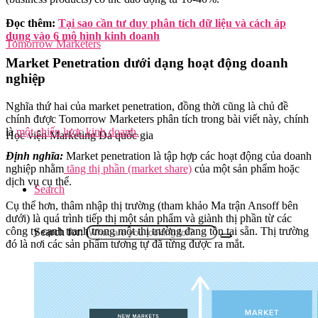
Đọc thêm:
Tại sao cần tư duy phân tích dữ liệu và cách áp
dụng vào 6 mô hình kinh doanh
Tomorrow Marketers
Market Penetration dưới dạng hoạt động doanh
nghiệp
Nghĩa thứ hai của market penetration, đồng thời cũng là chủ đề
chính được Tomorrow Marketers phân tích trong bài viết này, chính
là
một chiến lược kinh doanh.
Học viện Marketing Đa quốc gia
Định nghĩa:
Market penetration là tập hợp các hoạt động của doanh
nghiệp nhằm
tăng thị phần (market share)
của một sản phẩm hoặc
dịch vụ cụ thể.
Search
Cụ thể hơn, thâm nhập thị trường (tham khảo Ma trận Ansoff bên
dưới) là quá trình tiếp thị một sản phẩm và giành thị phần từ các
công ty cạnh tranh trong một thị trường đang tồn tại sẵn. Thị trường
Search for:
đó là nơi các sản phẩm tương tự đã từng được ra mắt.