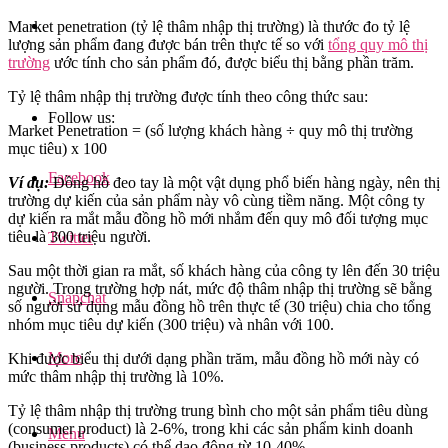
Market penetration (tỷ lệ thâm nhập thị trường) là thước đo tỷ lệ
lượng sản phẩm đang được bán trên thực tế so với
tổng quy mô thị
trường
ước tính cho sản phẩm đó, được biểu thị bằng phần trăm.
Tỷ lệ thâm nhập thị trường được tính theo công thức sau:
Follow us:
Market Penetration = (số lượng khách hàng ÷ quy mô thị trường
mục tiêu) x 100
Facebook
Ví dụ:
Đồng hồ đeo tay là một vật dụng phổ biến hàng ngày, nên thị
trường dự kiến của sản phẩm này vô cùng tiềm năng. Một công ty
dự kiến ra mắt mẫu đồng hồ mới nhắm đến quy mô đối tượng mục
tiêu là 300 triệu người.
Twitter
Sau một thời gian ra mắt, số khách hàng của công ty lên đến 30 triệu
người. Trong trường hợp nát, mức độ thâm nhập thị trường sẽ bằng
Snapchat
số người sử dụng mẫu đồng hồ trên thực tế (30 triệu) chia cho tổng
nhóm mục tiêu dự kiến (300 triệu) và nhân với 100.
More
Khi được biểu thị dưới dạng phần trăm, mẫu đồng hồ mới này có
mức thâm nhập thị trường là 10%.
Tỷ lệ thâm nhập thị trường trung bình cho một sản phẩm tiêu dùng
(consumer product) là 2-6%, trong khi các sản phẩm kinh doanh
Menu
(business products) có thể dao động từ 10-40%.