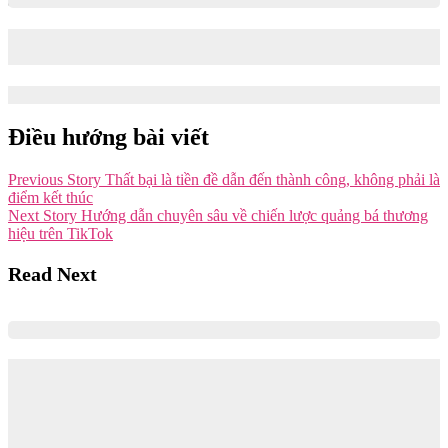
Recap Event Case Cracking 12 – Cuộc thi Young Marketers
14: Culture, Geopolitics, Macroeconomics & National Strategy
17/10/2025
18/10/2025
Điều hướng bài viết
Previous Story
Thất bại là tiền đề dẫn đến thành công, không phải là
điểm kết thúc
Next Story
Hướng dẫn chuyên sâu về chiến lược quảng bá thương
hiệu trên TikTok
Read Next
Xây dựng chiến lược marketing cho sản
phẩm High-Involvement | Chia sẻ từ anh
Quốc Huy – Marketing Manager @Thaco