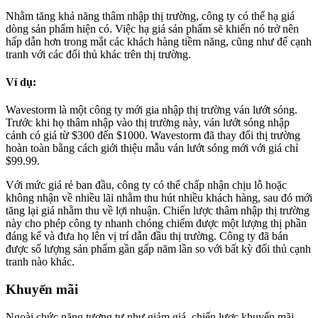
Nhằm tăng khả năng thâm nhập thị trường, công ty có thể hạ giá
dòng sản phẩm hiện có. Việc hạ giá sản phẩm sẽ khiến nó trở nên
hấp dẫn hơn trong mắt các khách hàng tiềm năng, cũng như để cạnh
tranh với các đối thủ khác trên thị trường.
Ví dụ:
Wavestorm là một công ty mới gia nhập thị trường ván lướt sóng.
Trước khi họ thâm nhập vào thị trường này, ván lướt sóng nhập
cảnh có giá từ $300 đến $1000. Wavestorm đã thay đổi thị trường
hoàn toàn bằng cách giới thiệu mẫu ván lướt sóng mới với giá chỉ
$99.99.
Với mức giá rẻ ban đầu, công ty có thể chấp nhận chịu lỗ hoặc
không nhận về nhiều lãi nhằm thu hút nhiều khách hàng, sau đó mới
tăng lại giá nhằm thu về lợi nhuận. Chiến lược thâm nhập thị trường
này cho phép công ty nhanh chóng chiếm được một lượng thị phần
đáng kể và đưa họ lên vị trí dẫn đầu thị trường. Công ty đã bán
được số lượng sản phẩm gần gấp năm lần so với bất kỳ đối thủ cạnh
tranh nào khác.
Khuyến mãi
Ngoài chức năng tương tự như giảm giá, chiến lược khuyến mãi