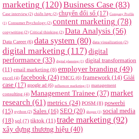
marketing
(120)
Business Case
(83)
chuyển đổi số
(17)
Case interview
(2)
chiến lược
(2)
Company Profile
content marketing
(78)
Consumer Psychology
(2)
(1)
Data Analysis
(56)
copywriting
(2)
Critical thinking
(2)
data system
(80)
Data Career
(6)
data visualization
(2)
digital marketing
(117)
digital
performance
(33)
digital transformation
digital planning
(1)
employer branding
(49)
(11)
email marketing
(8)
facebook
(24)
framework
(14)
Giải
FMCG
(6)
excel
(4)
case
(17)
google ad
(6)
management
influencer marketing
(1)
market
Management Trainee
(37)
consulting
(4)
research
(61)
metrics
(24)
powerbi
POSM
(8)
SEO
(20)
social media
(15)
Sales
(16)
python
(2)
shopee
(1)
trade marketing
(92)
(18)
tiktok
(11)
sql
(7)
xây dựng thương hiệu
(40)