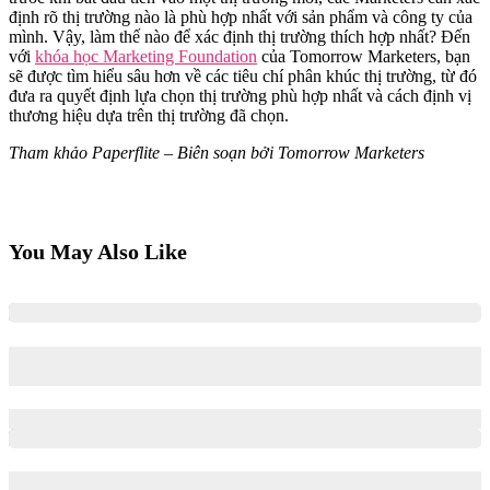
định rõ thị trường nào là phù hợp nhất với sản phẩm và công ty của
mình. Vậy, làm thế nào để xác định thị trường thích hợp nhất? Đến
với
khóa học Marketing Foundation
của Tomorrow Marketers, bạn
sẽ được tìm hiểu sâu hơn về các tiêu chí phân khúc thị trường, từ đó
đưa ra quyết định lựa chọn thị trường phù hợp nhất và cách định vị
thương hiệu dựa trên thị trường đã chọn.
Tham khảo Paperflite – Biên soạn bởi Tomorrow Marketers
You May Also Like
Brand Growth Model là gì? Ứng dụng Brand Growth Model
trong việc xây dựng kế hoạch Marketing
27/03/2026
02/04/2026
Bí kíp xây dựng thương hiệu uy tín trong ngành tư vấn du học