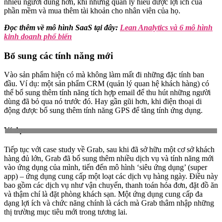
nhiều người dùng hơn, khi những quản lý hiểu được lợi ích của
phần mềm và mua thêm tài khoản cho nhân viên của họ.
Đọc thêm về mô hình SaaS tại đây:
Lean Analytics và 6 mô hình
kinh doanh phổ biến
Bổ sung các tính năng mới
Vào sản phẩm hiện có mà không làm mất đi những đặc tính ban
đầu. Ví dụ: một sản phẩm CRM (quản lý quan hệ khách hàng) có
thể bổ sung thêm tính năng tích hợp email để thu hút những người
dùng đã bỏ qua nó trước đó. Hay gần gũi hơn, khi điện thoại di
động được bổ sung thêm tính năng GPS để tăng tính ứng dụng.
Ví dụ:
Tiếp tục với case study về Grab, sau khi đã sở hữu một cơ sở khách
hàng đủ lớn, Grab đã bổ sung thêm nhiều dịch vụ và tính năng mới
vào ứng dụng của mình, tiến đến mô hình ‘siêu ứng dụng’ (super
app) – ứng dụng cung cấp một loạt các dịch vụ hàng ngày. Điều này
bao gồm các dịch vụ như vận chuyển, thanh toán hóa đơn, đặt đồ ăn
và thậm chí là đặt phòng khách sạn. Một ứng dụng cung cấp đa
dạng lợi ích và chức năng chính là cách mà Grab thâm nhập những
thị trường mục tiêu mới trong tương lai.