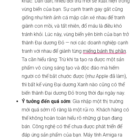
khác. Dần dần, nhiều đối thủ mới sẽ xuất hiện trong
vùng biển của bạn. Sự cạnh tranh gay gắt cũng
giống như hình ảnh cá mập cắn xé nhau để tranh
giành con mồi, và tất nhiên, đổ máu là điều khó
tránh khỏi. Lúc này, vùng biển yên bình của bạn trở
thành Đại dương Đỏ — nơi các doanh nghiệp cạnh
tranh với nhau để giành từng
miếng bánh thị phần
.
Ta cần hiểu rằng: Trừ khi ta tạo ra được một sản
phẩm vô cùng sáng tạo và độc đáo mà hiếm
người có thể bắt chước được (như Apple đã làm),
thì bất kể vùng Đại dương Xanh nào cũng có thể
biến thành Đại dương Đỏ trong thời đại ngày nay.
Ý tưởng đến quá sớm
: Gia nhập một thị trường
mới quá sớm rõ ràng là một rủi ro. Khách hàng có
thể không hoàn toàn hiểu rõ những gì bạn đang
bán. Công nghệ có thể chưa được phát triển để
đáp ứng sản phẩm của bạn. Máy tính Amiga ra