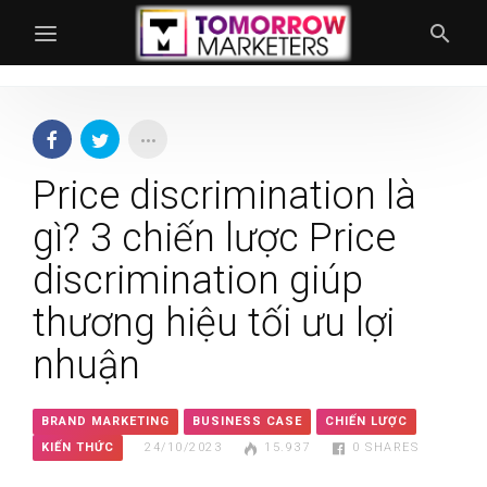
Price discrimination là
gì? 3 chiến lược Price
discrimination giúp
thương hiệu tối ưu lợi
nhuận
BRAND MARKETING
BUSINESS CASE
CHIẾN LƯỢC
KIẾN THỨC
24/10/2023
15.937
0
SHARES