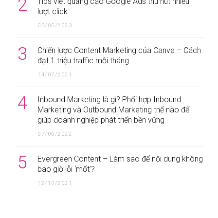
2
Tips viết quảng cáo Google Ads thu hút nhiều
lượt click
03/05/2023
3
Chiến lược Content Marketing của Canva – Cách
đạt 1 triệu traffic mỗi tháng
14/07/2021
4
Inbound Marketing là gì? Phối hợp Inbound
Marketing và Outbound Marketing thế nào để
giúp doanh nghiệp phát triển bền vững
07/06/2022
5
Evergreen Content – Làm sao để nội dung không
bao giờ lỗi ‘mốt’?
12/10/2021