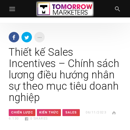
Thiết kế Sales
Incentives – Chính sách
lương điều hướng nhân
sự theo mục tiêu doanh
nghiệp
CHIẾN LƯỢC
KIẾN THỨC
SALES
06/11/2023
6.130
0
SHARES