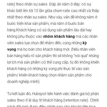
rate) theo nhân sự sales. Đáp án nằm ở đây: có sự
khác biệt lên tới 10 lần giữa churn-rate cao nhất và thấp
nhất theo nhân sự sales. Như vậy, vấn đề không nằm ở
bước triển khai sản phẩm, mà nằm ở bước bán
hàng.Khách hàng có sử dụng sản phẩm lâu dài hay
không phụ thuộc vào
nhóm khách hàng
mà các nhân
viên sales lựa chọn để nhắm đến, cùng những
kỳ
vọng
mà họ bán cho khách hàng mới. (Nếu nhân viên
bán hàng hiểu rõ sản phẩm thì sẽ không “nói quá” những
lợi ích mà sản phẩm có thể cung cấp, từ đó không khiến
khách hàng có những kỳ vọng phi thực tế vào sản
phẩm/ khiến khách hàng chọn nhầm sản phẩm cho
doanh nghiệp mình).
Từ kết luận đó, Hubspot tiến hành việc đánh giá bộ phận
sales theo tỉ lệ duy trì khách hàng (retention rate). Chính
sách đãi ngộ được điều chỉnh sao cho khoản tiền hoa