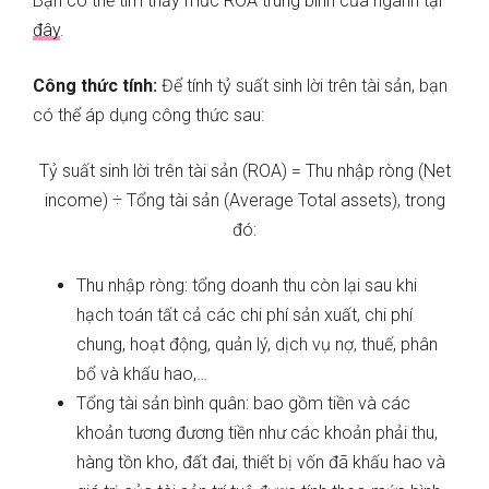
Bạn có thể tìm thấy mức ROA trung bình của ngành tại
đây
.
Công thức tính:
Để tính tỷ suất sinh lời trên tài sản, bạn
có thể áp dụng công thức sau:
Tỷ suất sinh lời trên tài sản (ROA) = Thu nhập ròng (Net
income) ÷ Tổng tài sản (Average Total assets), trong
đó:
Thu nhập ròng: tổng doanh thu còn lại sau khi
hạch toán tất cả các chi phí sản xuất, chi phí
chung, hoạt động, quản lý, dịch vụ nợ, thuế, phân
bổ và khấu hao,…
Tổng tài sản bình quân: bao gồm tiền và các
khoản tương đương tiền như các khoản phải thu,
hàng tồn kho, đất đai, thiết bị vốn đã khấu hao và