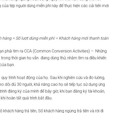
g của tệp người dùng miễn phí này để thực hiện các cải tiến mới
h hàng = Số lượt dùng miễn phí ÷ Khách hàng mới thanh toán
, bạn phải tìm ra CCA (Common Conversion Activities) – Những
trong thời gian họ vẫn đang dùng thử, nhằm tìm ra điều khiến
 của bạn.
i quy trình hoạt động của họ. Sau khi nghiên cứu và đo lường,
theo dõi đủ 30 người, khả năng cao họ sẽ tiếp tục sử dụng ứng
 trình đăng ký của mình để bây giờ, khi bạn đăng ký tài khoản,
khi hoàn tất quá trình bắt đầu.
 khách hàng trả tiền, Số khách hàng ngừng trả tiền và rời đi