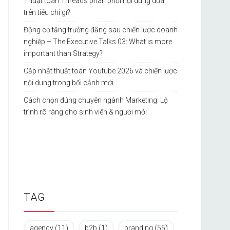
Thuật toán Threads phân phối nội dung dựa
trên tiêu chí gì?
Động cơ tăng trưởng đằng sau chiến lược doanh
nghiệp – The Executive Talks 03: What is more
important than Strategy?
Cập nhật thuật toán Youtube 2026 và chiến lược
nội dung trong bối cảnh mới
Cách chọn đúng chuyên ngành Marketing: Lộ
trình rõ ràng cho sinh viên & người mới
TAG
agency
(11)
b2b
(1)
branding
(55)