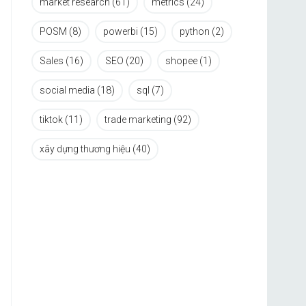
market research
(61)
metrics
(24)
POSM
(8)
powerbi
(15)
python
(2)
Sales
(16)
SEO
(20)
shopee
(1)
social media
(18)
sql
(7)
tiktok
(11)
trade marketing
(92)
xây dựng thương hiệu
(40)