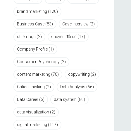
brand marketing
(120)
Business Case
(83)
Case interview
(2)
chiến lược
(2)
chuyển đổi số
(17)
Company Profile
(1)
Consumer Psychology
(2)
content marketing
(78)
copywriting
(2)
Critical thinking
(2)
Data Analysis
(56)
Data Career
(6)
data system
(80)
data visualization
(2)
digital marketing
(117)