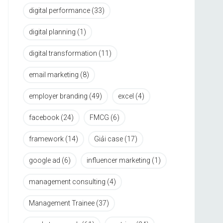
digital performance
(33)
digital planning
(1)
digital transformation
(11)
email marketing
(8)
employer branding
(49)
excel
(4)
facebook
(24)
FMCG
(6)
framework
(14)
Giải case
(17)
google ad
(6)
influencer marketing
(1)
management consulting
(4)
Management Trainee
(37)