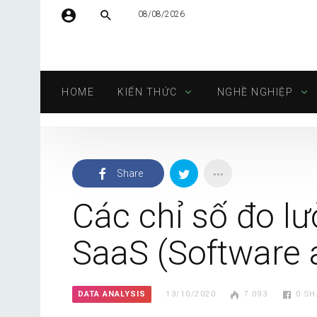
08/08/2026
Tên người dùng hoặc địa chỉ email
HOME
KIẾN THỨC
NGHỀ NGHIỆP
Mật khẩu
Share
Tự động đăng nhập
Các chỉ số đo l
SaaS (Software a
DATA ANALYSIS
13/10/2020
7.093
0
SH