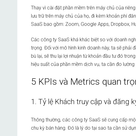
Thay vì cài đặt phần mềm trên máy chủ của riên
lưu trữ trên máy chủ của họ, đi kèm khoản phí đăn
SaaS bao gồm: Zoom, Google Apps, Dropbox, Hu
Các công ty SaaS khá khác biệt so với doanh nghiệ
trọng. Đối với mô hình kinh doanh này, ta sẽ phải 
bù lại, sẽ thu lại lợi nhuận từ khoản đầu tư đó tro
hiệu suất của phần mềm dịch vụ, ta cần đo lường 
5 KPIs và Metrics quan tr
1. Tỷ lệ Khách truy cập và đăng k
Thông thường, các công ty SaaS sẽ cung cấp một 
chu kỳ bán hàng. Đó là lý do tại sao ta cần sử dụn