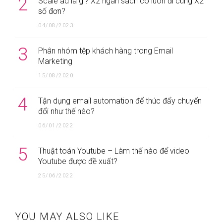
2
Scale ad là gì? X2 ngân sách có luôn đi cùng X2
số đơn?
04/08/2023
3
Phân nhóm tệp khách hàng trong Email
Marketing
15/08/2020
4
Tận dụng email automation để thúc đẩy chuyển
đổi như thế nào?
06/01/2022
5
Thuật toán Youtube – Làm thế nào để video
Youtube được đề xuất?
25/06/2022
YOU MAY ALSO LIKE