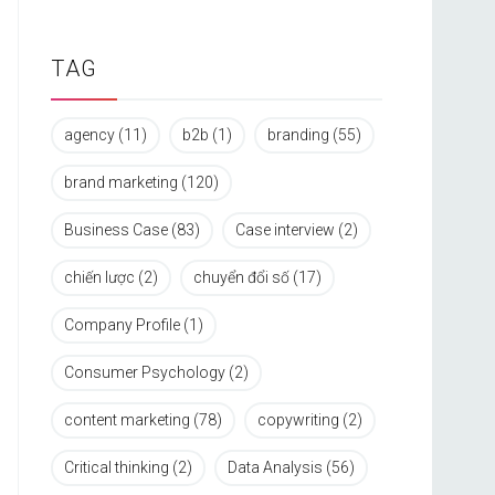
TAG
agency
(11)
b2b
(1)
branding
(55)
brand marketing
(120)
Business Case
(83)
Case interview
(2)
chiến lược
(2)
chuyển đổi số
(17)
Company Profile
(1)
Consumer Psychology
(2)
content marketing
(78)
copywriting
(2)
Critical thinking
(2)
Data Analysis
(56)