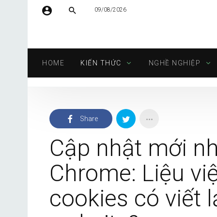
09/08/2026
Tên người dùng hoặc địa chỉ email
HOME
KIẾN THỨC
NGHỀ NGHIỆP
Mật khẩu
Share
Tự động đăng nhập
Cập nhật mới nh
Chrome: Liệu việ
cookies có viết l