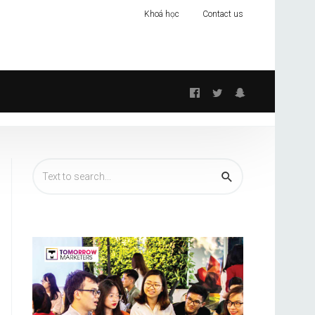
Khoá học
Contact us
Follow
us: