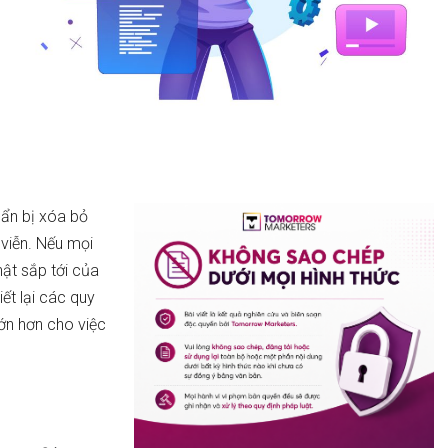
ẩn bị xóa bỏ
 viễn. Nếu mọi
hật sắp tới của
iết lại các quy
lớn hơn cho việc