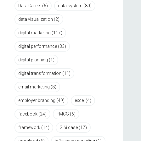
Data Career
(6)
data system
(80)
data visualization
(2)
digital marketing
(117)
digital performance
(33)
digital planning
(1)
digital transformation
(11)
email marketing
(8)
employer branding
(49)
excel
(4)
facebook
(24)
FMCG
(6)
framework
(14)
Giải case
(17)