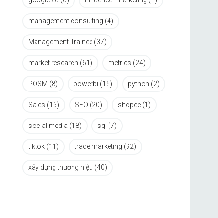
google ad
(6)
influencer marketing
(1)
management consulting
(4)
Management Trainee
(37)
market research
(61)
metrics
(24)
POSM
(8)
powerbi
(15)
python
(2)
Sales
(16)
SEO
(20)
shopee
(1)
social media
(18)
sql
(7)
tiktok
(11)
trade marketing
(92)
xây dựng thương hiệu
(40)