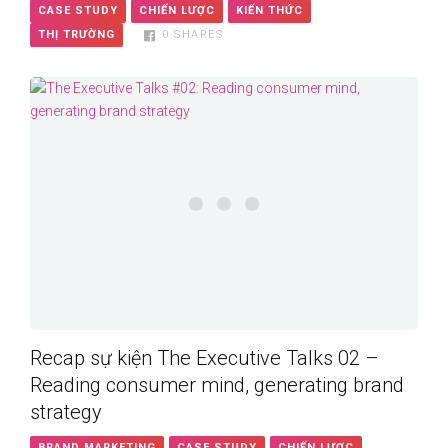
CASE STUDY
CHIẾN LƯỢC
KIẾN THỨC
THỊ TRƯỜNG
0
SHARES
Recap sự kiện The Executive Talks 02 –
Reading consumer mind, generating brand
strategy
BRAND MARKETING
CASE STUDY
CHIẾN LƯỢC