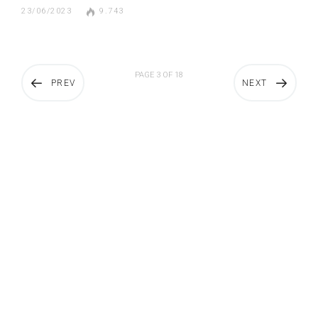
23/06/2023
9.743
PAGE 3 OF 18
PREV
NEXT