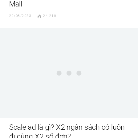
Mall
29/08/2023
24.210
Scale ad là gì? X2 ngân sách có luôn
đi cùng X2 số đơn?