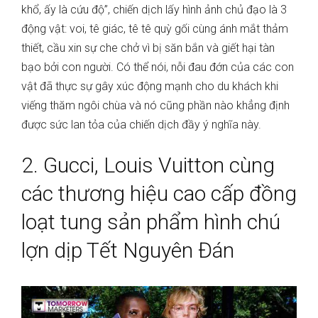
khổ, ấy là cứu độ”, chiến dịch lấy hình ảnh chủ đạo là 3
động vật: voi, tê giác, tê tê quỳ gối cùng ánh mắt thảm
thiết, cầu xin sự che chở vì bị săn bắn và giết hại tàn
bạo bởi con người. Có thể nói, nỗi đau đớn của các con
vật đã thực sự gây xúc động mạnh cho du khách khi
viếng thăm ngôi chùa và nó cũng phần nào khẳng định
được sức lan tỏa của chiến dịch đầy ý nghĩa này.
2. Gucci, Louis Vuitton cùng
các thương hiệu cao cấp đồng
loạt tung sản phẩm hình chú
lợn dịp Tết Nguyên Đán