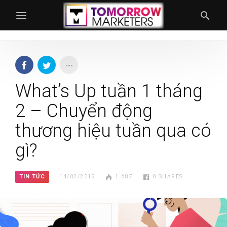
What’s Up tuần 1 tháng
2 – Chuyển động
thương hiệu tuần qua có
gì?
TIN TỨC
14/02/2019
1.687
0
SHARES