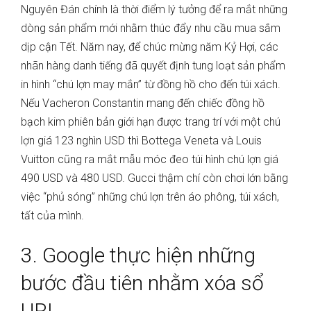
Nguyên Đán chính là thời điểm lý tưởng để ra mắt những
dòng sản phẩm mới nhằm thúc đẩy nhu cầu mua sắm
dịp cận Tết. Năm nay, để chúc mừng năm Kỷ Hợi, các
nhãn hàng danh tiếng đã quyết định tung loạt sản phẩm
in hình “chú lợn may mắn” từ đồng hồ cho đến túi xách.
Nếu Vacheron Constantin mang đến chiếc đồng hồ
bạch kim phiên bản giới hạn được trang trí với một chú
lợn giá 123 nghìn USD thì Bottega Veneta và Louis
Vuitton cũng ra mắt mẫu móc đeo túi hình chú lợn giá
490 USD và 480 USD. Gucci thậm chí còn chơi lớn bằng
việc “phủ sóng” những chú lợn trên áo phông, túi xách,
tất của mình.
3. Google thực hiện những
bước đầu tiên nhằm xóa sổ
URL