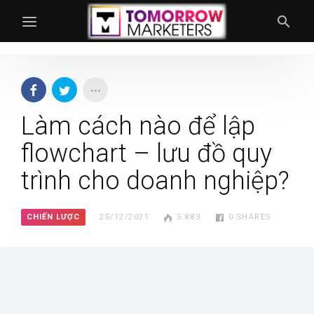
Làm cách nào để lập
flowchart – lưu đồ quy
trình cho doanh nghiệp?
CHIẾN LƯỢC
25/12/2021
5.883
0
SHARES