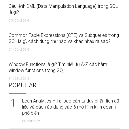
Câu lệnh DML (Data Manipulation Language) trong SQL
là gì?
03/06/2024
Common Table Expressions (CTE) và Subqueries trong
SQL là gì, cách dùng như nào và khác nhau ra sao?
01/06/2024
Window Functions là gì? Tìm hiểu từ A-Z các hàm
window functions trong SQL
31/05/2024
POPULAR
1
Lean Analytics – Tại sao cần tư duy phân tích dữ
liệu và cách áp dụng vào 6 mô hình kinh doanh
phổ biến
08/08/2020