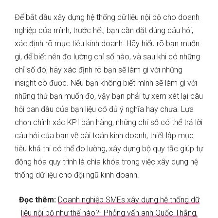
Để bắt đầu xây dựng hệ thống dữ liệu nội bộ cho doanh
nghiệp của mình, trước hết, bạn cần đặt đúng câu hỏi,
xác định rõ mục tiêu kinh doanh. Hãy hiểu rõ bạn muốn
gì, để biết nên đo lường chỉ số nào, và sau khi có những
chỉ số đó, hãy xác định rõ bạn sẽ làm gì với những
insight có được. Nếu bạn không biết mình sẽ làm gì với
những thứ bạn muốn đo, vậy bạn phải tự xem xét lại câu
hỏi ban đầu của bạn liệu có đủ ý nghĩa hay chưa. Lựa
chọn chính xác KPI bán hàng, những chỉ số có thể trả lời
câu hỏi của bạn về bài toán kinh doanh, thiết lập mục
tiêu khả thi có thể đo lường, xây dựng bộ quy tắc giúp tự
động hóa quy trình là chìa khóa trong việc xây dựng hệ
thống dữ liệu cho đội ngũ kinh doanh.
Đọc thêm:
Doanh nghiệp SMEs xây dựng hệ thống dữ
liệu nội bộ như thế nào?- Phỏng vấn anh Quốc Thắng,