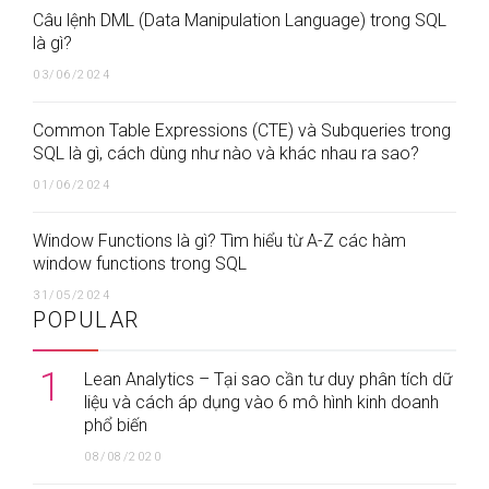
Câu lệnh DML (Data Manipulation Language) trong SQL
là gì?
03/06/2024
Common Table Expressions (CTE) và Subqueries trong
SQL là gì, cách dùng như nào và khác nhau ra sao?
01/06/2024
Window Functions là gì? Tìm hiểu từ A-Z các hàm
window functions trong SQL
31/05/2024
POPULAR
1
Lean Analytics – Tại sao cần tư duy phân tích dữ
liệu và cách áp dụng vào 6 mô hình kinh doanh
phổ biến
08/08/2020