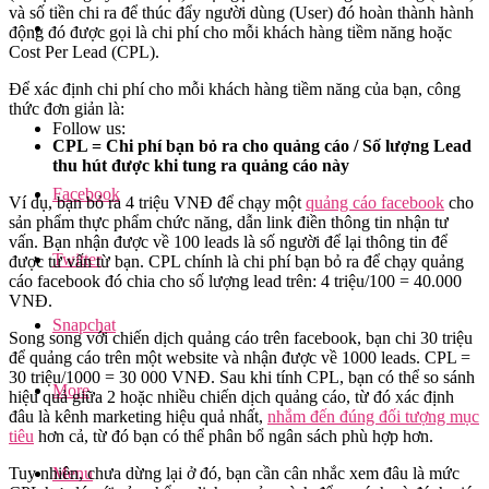
và số tiền chi ra để thúc đẩy người dùng (User) đó hoàn thành hành
động đó được gọi là chi phí cho mỗi khách hàng tiềm năng hoặc
Cost Per Lead (CPL).
Để xác định chi phí cho mỗi khách hàng tiềm năng của bạn, công
thức đơn giản là:
Follow us:
CPL = Chi phí bạn bỏ ra cho quảng cáo / Số lượng Lead
thu hút được khi tung ra quảng cáo này
Facebook
Ví dụ, bạn bỏ ra 4 triệu VNĐ để chạy một
quảng cáo facebook
cho
sản phẩm thực phẩm chức năng, dẫn link điền thông tin nhận tư
vấn. Bạn nhận được về 100 leads là số người để lại thông tin để
Twitter
được tư vấn từ bạn. CPL chính là chi phí bạn bỏ ra để chạy quảng
cáo facebook đó chia cho số lượng lead trên: 4 triệu/100 = 40.000
VNĐ.
Snapchat
Song song với chiến dịch quảng cáo trên facebook, bạn chi 30 triệu
để quảng cáo trên một website và nhận được về 1000 leads. CPL =
30 triệu/1000 = 30 000 VNĐ. Sau khi tính CPL, bạn có thể so sánh
More
hiệu quả giữa 2 hoặc nhiều chiến dịch quảng cáo, từ đó xác định
đâu là kênh marketing hiệu quả nhất,
nhắm đến đúng đối tượng mục
tiêu
hơn cả, từ đó bạn có thể phân bổ ngân sách phù hợp hơn.
Menu
Tuy nhiên, chưa dừng lại ở đó, bạn cần cân nhắc xem đâu là mức