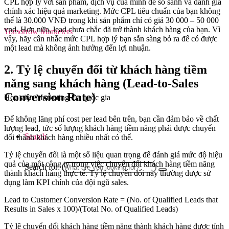
CPL hợp lý với sản phẩm, dịch vụ của mình để so sánh và đánh giá
chính xác hiệu quả marketing. Mức CPL tiêu chuẩn của bạn không
thể là 30.000 VNĐ trong khi sản phẩm chỉ có giá 30 000 – 50 000
vnd. Hơn nữa, lead chưa chắc đã trở thành khách hàng của bạn. Vì
Tomorrow Marketers
vậy, hãy cân nhắc mức CPL hợp lý bạn sẵn sàng bỏ ra để có được
một lead mà không ảnh hưởng đến lợi nhuận.
2. Tỷ lệ chuyển đổi từ khách hàng tiềm
năng sang khách hàng (Lead-to-Sales
Conversion Rate)
Học viện Marketing Đa quốc gia
Để không lãng phí cost per lead bên trên, bạn cần đảm bảo về chất
lượng lead, tức số lượng khách hàng tiềm năng phải được chuyển
Search
đổi thành khách hàng nhiều nhất có thể.
Tỷ lệ chuyển đổi là một số liệu quan trọng để đánh giá mức độ hiệu
quả của một công ty trong việc chuyển đổi khách hàng tiềm năng
Search for:
thành khách hàng thực tế. Tỷ lệ chuyển đổi này thường được sử
dụng làm KPI chính của đội ngũ sales.
Lead to Customer Conversion Rate = (No. of Qualified Leads that
Results in Sales x 100)/(Total No. of Qualified Leads)
Tỷ lệ chuyển đổi khách hàng tiềm năng thành khách hàng được tính