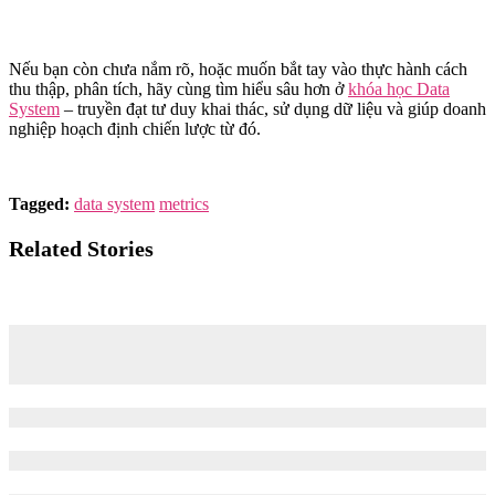
Nếu bạn còn chưa nắm rõ, hoặc muốn bắt tay vào thực hành cách
thu thập, phân tích, hãy cùng tìm hiểu sâu hơn ở
khóa học Data
System
– truyền đạt tư duy khai thác, sử dụng dữ liệu và giúp doanh
nghiệp hoạch định chiến lược từ đó.
Tagged:
data system
metrics
Related Stories
Tìm hiểu về các loại hệ quản trị cơ sở dữ liệu quan hệ
(RDBMS) và hướng dẫn cài đặt PostgreSQL cho thực hành
truy vấn SQL
03/06/2024
22/08/2024
Câu lệnh DDL (Data Definition Language) trong SQL là gì?