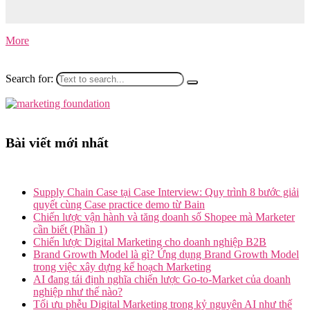
tình trạng tồn kho hiện tại, dự đoán nhu cầu chính xác và tối ưu hóa
các quyết định nhập hàng.
More
Search for:
Bài viết mới nhất
Supply Chain Case tại Case Interview: Quy trình 8 bước giải
quyết cùng Case practice demo từ Bain
Chiến lược vận hành và tăng doanh số Shopee mà Marketer
cần biết (Phần 1)
Chiến lược Digital Marketing cho doanh nghiệp B2B
Brand Growth Model là gì? Ứng dụng Brand Growth Model
trong việc xây dựng kế hoạch Marketing
AI đang tái định nghĩa chiến lược Go-to-Market của doanh
nghiệp như thế nào?
Tối ưu phễu Digital Marketing trong kỷ nguyên AI như thế