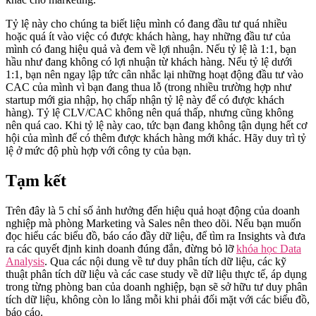
Tỷ lệ này cho chúng ta biết liệu mình có đang đầu tư quá nhiều
hoặc quá ít vào việc có được khách hàng, hay những đầu tư của
mình có đang hiệu quả và đem về lợi nhuận. Nếu tỷ lệ là 1:1, bạn
hầu như đang không có lợi nhuận từ khách hàng. Nếu tỷ lệ dưới
1:1, bạn nên ngay lập tức cân nhắc lại những hoạt động đầu tư vào
CAC của mình vì bạn đang thua lỗ (trong nhiều trường hợp như
startup mới gia nhập, họ chấp nhận tỷ lệ này để có được khách
hàng). Tỷ lệ CLV/CAC không nên quá thấp, nhưng cũng không
nên quá cao. Khi tỷ lệ này cao, tức bạn đang không tận dụng hết cơ
hội của mình để có thêm được khách hàng mới khác. Hãy duy trì tỷ
lệ ở mức độ phù hợp với công ty của bạn.
Tạm kết
Trên đây là 5 chỉ số ảnh hưởng đến hiệu quả hoạt động của doanh
nghiệp mà phòng Marketing và Sales nên theo dõi. Nếu bạn muốn
đọc hiểu các biểu đồ, báo cáo đầy dữ liệu, để tìm ra Insights và đưa
ra các quyết định kinh doanh đúng đắn, đừng bỏ lỡ
khóa học Data
Analysis
. Qua các nội dung về tư duy phân tích dữ liệu, các kỹ
thuật phân tích dữ liệu và các case study về dữ liệu thực tế, áp dụng
trong từng phòng ban của doanh nghiệp, bạn sẽ sở hữu tư duy phân
tích dữ liệu, không còn lo lắng mỗi khi phải đối mặt với các biểu đồ,
báo cáo.