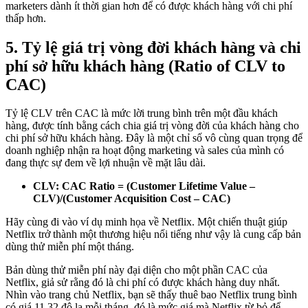
marketers dành ít thời gian hơn để có được khách hàng với chi phí
thấp hơn.
5. Tỷ lệ giá trị vòng đời khách hàng và chi
phí sở hữu khách hàng (Ratio of CLV to
CAC)
Tỷ lệ CLV trên CAC là mức lời trung bình trên một đầu khách
hàng, được tính bằng cách chia giá trị vòng đời của khách hàng cho
chi phí sở hữu khách hàng. Đây là một chỉ số vô cùng quan trọng để
doanh nghiệp nhận ra hoạt động marketing và sales của mình có
đang thực sự đem về lợi nhuận về mặt lâu dài.
CLV: CAC Ratio = (Customer Lifetime Value –
CLV)/(Customer Acquisition Cost – CAC)
Hãy cùng đi vào ví dụ minh họa về Netflix. Một chiến thuật giúp
Netflix trở thành một thương hiệu nổi tiếng như vậy là cung cấp bản
dùng thử miễn phí một tháng.
Bản dùng thử miễn phí này đại diện cho một phần CAC của
Netflix, giả sử rằng đó là chi phí có được khách hàng duy nhất.
Nhìn vào trang chủ Netflix, bạn sẽ thấy thuê bao Netflix trung bình
có giá 11,32 đô la mỗi tháng, đó là mức giá mà Netflix từ bỏ để