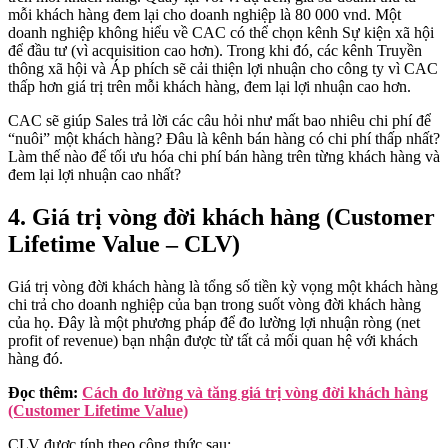
mỗi khách hàng đem lại cho doanh nghiệp là 80 000 vnd. Một
doanh nghiệp không hiểu về CAC có thể chọn kênh Sự kiện xã hội
để đầu tư (vì acquisition cao hơn). Trong khi đó, các kênh Truyền
thông xã hội và Áp phích sẽ cải thiện lợi nhuận cho công ty vì CAC
thấp hơn giá trị trên mỗi khách hàng, đem lại lợi nhuận cao hơn.
CAC sẽ giúp Sales trả lời các câu hỏi như mất bao nhiêu chi phí để
“nuôi” một khách hàng? Đâu là kênh bán hàng có chi phí thấp nhất?
Làm thế nào để tối ưu hóa chi phí bán hàng trên từng khách hàng và
đem lại lợi nhuận cao nhất?
4. Giá trị vòng đời khách hàng (Customer
Lifetime Value – CLV)
Giá trị vòng đời khách hàng là tổng số tiền kỳ vọng một khách hàng
chi trả cho doanh nghiệp của bạn trong suốt vòng đời khách hàng
của họ. Đây là một phương pháp để đo lường lợi nhuận ròng (net
profit of revenue) bạn nhận được từ tất cả mối quan hệ với khách
hàng đó.
Đọc thêm:
Cách đo lường và tăng giá trị vòng đời khách hàng
(Customer Lifetime Value)
CLV được tính theo công thức sau: