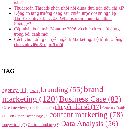
nào?
Thuật toán Threads phân phối nội dung dựa trên tiêu chí gì?
Động cơ tăng trưởng đằng sau chiến lược doanh nghiệp –
The Executive Talks 03: What is more important than
Strategy?
Cập nhật thuật toán Youtube 2026 và chiến lược nội dung
trong bối cảnh mới
Cách chọn đúng chuyên ngành Marketing: Lộ trình rõ ràng
cho sinh viên & người mới
TAG
brand
branding
(55)
agency
(11)
b2b
(1)
marketing
(120)
Business Case
(83)
chuyển đổi số
(17)
Case interview
(2)
chiến lược
(2)
Company Profile
content marketing
(78)
Consumer Psychology
(2)
(1)
Data Analysis
(56)
copywriting
(2)
Critical thinking
(2)