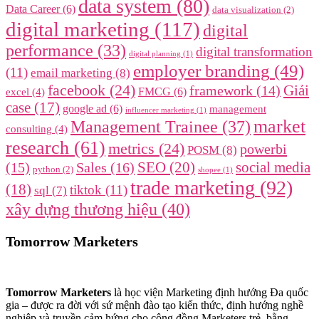
data system
(80)
Data Career
(6)
data visualization
(2)
digital marketing
(117)
digital
performance
(33)
digital transformation
digital planning
(1)
employer branding
(49)
(11)
email marketing
(8)
facebook
(24)
framework
(14)
Giải
FMCG
(6)
excel
(4)
case
(17)
google ad
(6)
management
influencer marketing
(1)
market
Management Trainee
(37)
consulting
(4)
research
(61)
metrics
(24)
powerbi
POSM
(8)
SEO
(20)
social media
(15)
Sales
(16)
python
(2)
shopee
(1)
trade marketing
(92)
(18)
tiktok
(11)
sql
(7)
xây dựng thương hiệu
(40)
Tomorrow Marketers
Tomorrow Marketers
là học viện Marketing định hướng Đa quốc
gia – được ra đời với sứ mệnh đào tạo kiến thức, định hướng nghề
nghiệp và truyền cảm hứng cho cộng đồng Marketers trẻ, bằng