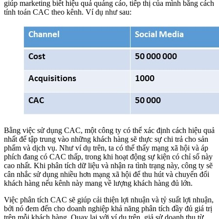
giúp marketing biết hiệu quả quảng cáo, tiếp thị của mình bằng cách
tính toán CAC theo kênh. Ví dụ như sau:
Bằng việc sử dụng CAC, một công ty có thể xác định cách hiệu quả
nhất để tập trung vào những khách hàng sẽ thực sự chi trả cho sản
phẩm và dịch vụ. Như ví dụ trên, ta có thể thấy mạng xã hội và áp
phích đang có CAC thấp, trong khi hoạt động sự kiện có chỉ số này
cao nhất. Khi phân tích dữ liệu và nhận ra tình trạng này, công ty sẽ
cân nhắc sử dụng nhiều hơn mạng xã hội để thu hút và chuyển đổi
khách hàng nếu kênh này mang về lượng khách hàng đủ lớn.
Việc phân tích CAC sẽ giúp cải thiện lợi nhuận và tỷ suất lợi nhuận,
bởi nó đem đến cho doanh nghiệp khả năng phân tích đầy đủ giá trị
trên mỗi khách hàng. Quay lại với ví dụ trên, giả sử doanh thu từ