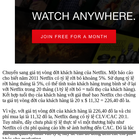
Chuyển sang giá trị vòng đời khách hàng của Netflix. Một báo cáo
cho biết năm 2011 Netflix có tỷ lệ rời bỏ khoảng 5%. Sử dụng tỷ lệ
rời hàng tháng là 5%, có thể tính toán khách hàng trung bình sẽ ở lại
với Netflix trong 20 tháng (1/tỷ lệ rời bỏ = tuổi thọ của khách hàng).
Kết hợp tuổi thọ của khách hàng với giá thuê bao Netflix cho chúng
ta giá trị vòng đời của khách hàng là 20 x $ 11,32 = 226,40 đô la.
Vì vậy, với giá trị vòng đời của khách hàng là 226,40 đô la và chi
phí mua lại là 11,32 đô la, Netflix đang có tỷ lệ CLV/CAC 20:1.
Tuy nhiên, đây chưa phải tỷ lệ thực tế vì một thương hiệu như
Netflix có chi phí quảng cáo lớn sẽ ảnh hưởng đến CAC. Đó là lúc
các nhà quản lý nhìn vào tỷ lệ này để cân đo đong đếm các chi phí
khác cho marketing.