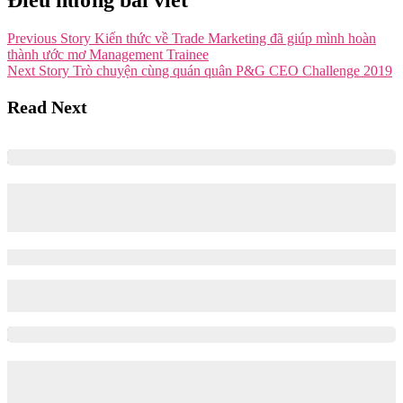
Previous Story
Kiến thức về Trade Marketing đã giúp mình hoàn
thành ước mơ Management Trainee
Next Story
Trò chuyện cùng quán quân P&G CEO Challenge 2019
Read Next
Tổng hợp 8 nguồn học thống kê từ cơ bản
đến nâng cao
09/05/2025
09/05/2025
Khám phá các nguồn học thống kê chất lượng được chia thành 3
cấp độ từ cơ bản đến nâng cao trong bài viết này nhé.
Tổng hợp nguồn Dataset chất lượng để
thực hành phân tích dữ liệu và xây dựng