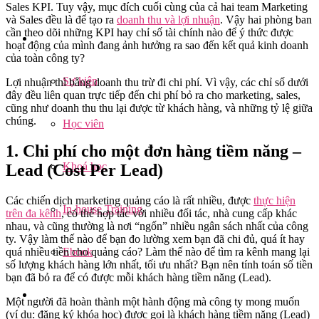
Sales KPI. Tuy vậy, mục đích cuối cùng của cả hai team Marketing
và Sales đều là để tạo ra
doanh thu và lợi nhuận
. Vậy hai phòng ban
cần theo dõi những KPI hay chỉ số tài chính nào để ý thức được
hoạt động của mình đang ảnh hưởng ra sao đến kết quả kinh doanh
của toàn công ty?
Sự kiện
Lợi nhuận thì bằng doanh thu trừ đi chi phí. Vì vậy, các chỉ số dưới
đây đều liên quan trực tiếp đến chi phí bỏ ra cho marketing, sales,
cũng như doanh thu thu lại được từ khách hàng, và những tỷ lệ giữa
chúng.
Học viên
1.
Chi phí cho một đơn hàng tiềm năng –
Khoá học
Lead (Cost Per Lead)
Các chiến dịch marketing quảng cáo là rất nhiều, được
thực hiện
In-house Training
trên đa kênh
, có thể hợp tác với nhiều đối tác, nhà cung cấp khác
nhau, và cũng thường là nơi “ngốn” nhiều ngân sách nhất của công
ty. Vậy làm thế nào để bạn đo lường xem bạn đã chi đủ, quá ít hay
Ebook
quá nhiều tiền cho quảng cáo? Làm thế nào để tìm ra kênh mang lại
số lượng khách hàng lớn nhất, tối ưu nhất? Bạn nên tính toán số tiền
bạn đã bỏ ra để có được mỗi khách hàng tiềm năng (Lead).
Một người đã hoàn thành một hành động mà công ty mong muốn
(ví dụ: đăng ký khóa học) được gọi là khách hàng tiềm năng (Lead)