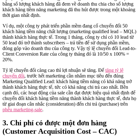
bằng số lượng khách hàng đã đem về doanh thu chia cho số lượng
khách hàng tiềm năng marketing đã thu hút được trong một khoảng
thời gian nhất định.
Ví dụ, một công ty phát triển phần mềm đang cố chuyển đổi 50
khách hàng tiềm năng chất lượng (marketing qualified lead – MQL)
thành khách hàng thực tế. Trong 1 tháng, công ty chỉ có 10 lead từ
50 lead đó trở thành subscribers – trả tiền để sử dụng phần mềm,
đóng góp vào doanh thu của công ty. Vậy tỷ lệ chuyển đổi Lead-to-
Client Conversion Rate của công ty tháng đó là 10/50 x 100% =
20%.
Tỷ lệ chuyển đổi càng cao thì lợi nhuận sẽ tăng. Để
tăng tỷ lệ
chuyển đổi
, trước hết marketing cần nhắm mục tiêu đến đúng
Marketing Qualified Lead: khách hàng tiềm năng có khả năng trở
thành khách hàng thực tế, tức có khả năng chi trả cao nhất. Bên
cạnh đó, các hoạt động của sale cần đạt được hiệu quả nhất định để
chuyển đổi khách hàng tiềm năng thành khách hàng thực tế, đưa họ
từ giai đoạn cân nhắc (consideration) đến chi trả (purchase) trên
phễu marketing-sale
.
3.
Chi phí có được một đơn hàng
(Customer Acquisition Cost – CAC)