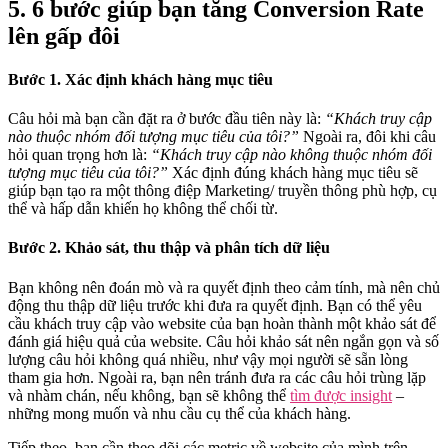
5. 6 bước giúp bạn tăng Conversion Rate
lên gấp đôi
Bước 1. Xác định khách hàng mục tiêu
Câu hỏi mà bạn cần đặt ra ở bước đầu tiên này là:
“Khách truy cập
nào thuộc nhóm đối tượng mục tiêu của tôi?”
Ngoài ra, đôi khi câu
hỏi quan trọng hơn là:
“Khách truy cập nào không thuộc nhóm đối
tượng mục tiêu của tôi?”
Xác định đúng khách hàng mục tiêu sẽ
giúp bạn tạo ra một thông điệp Marketing/ truyền thông phù hợp, cụ
thể và hấp dẫn khiến họ không thể chối từ.
Bước 2. Khảo sát, thu thập và phân tích dữ liệu
Bạn không nên đoán mò và ra quyết định theo cảm tính, mà nên chủ
động thu thập dữ liệu trước khi đưa ra quyết định. Bạn có thể yêu
cầu khách truy cập vào website của bạn hoàn thành một khảo sát để
đánh giá hiệu quả của website. Câu hỏi khảo sát nên ngắn gọn và số
lượng câu hỏi không quá nhiều, như vậy mọi người sẽ sẵn lòng
tham gia hơn. Ngoài ra, bạn nên tránh đưa ra các câu hỏi trùng lặp
và nhàm chán, nếu không, bạn sẽ không thể
tìm được insight
–
những mong muốn và nhu cầu cụ thể của khách hàng.
Tiếp theo, bạn cần theo dõi các metric về website của mình trên