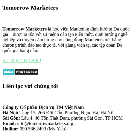
Tomorrow Marketers
Tomorrow Marketers
là học viện Marketing định hướng Đa quốc
gia – được ra đời với sứ mệnh đào tạo kiến thức, định hướng nghề
nghiệp và truyền cảm hứng cho cộng đồng Marketers trẻ, bằng
chương trình đào tạo thực tế, với giảng viên tại các tập đoàn Đa
quốc gia hàng đầu.
S U B S C R I B E !
Liên lạc với chúng tôi
Công ty Cổ phần Dịch vụ TM Việt Nam
Hà Nội:
Tầng 15, 266 Đội Cấn, Phường Ngọc Hà, Hà Nội
Sài Gòn:
Lầu 4, 46 Tôn Thất Đạm, phường Sài Gòn, TP HCM
Email:
info@tomorrowmarketers.org
Hotline:
090.586.2499 (Ms. Yến)