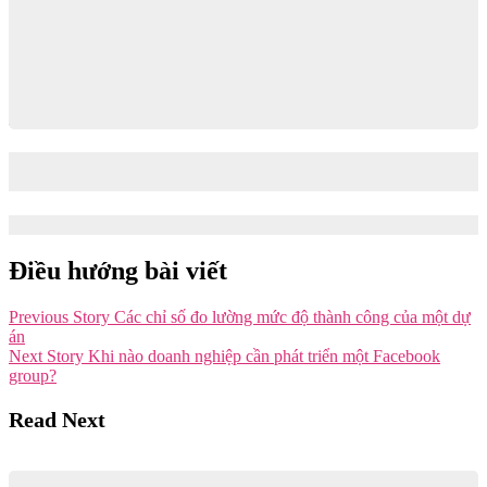
Thuật toán Facebook 2025-2026: Những thay đổi mới nhất và
cách thích ứng
21/11/2025
21/11/2025
Điều hướng bài viết
Previous Story
Các chỉ số đo lường mức độ thành công của một dự
án
Next Story
Khi nào doanh nghiệp cần phát triển một Facebook
group?
Read Next