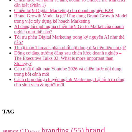
cần biết (Phần 1)
Chiến lược Digital Marketing cho doanh nghiệp B2B
Brand Growth Model là gì? Ứng dụng Brand Growth Model
trong việc xây dựng kế hoạch Marketing
AI đang tái định nghĩa chiến lược Go-to-Market của doanh
nghiệp như thế nào?
Tối ưu phễu Digital Marketing trong kỷ nguyên AI như thế
nào?
Thuật toán Threads phân phối nội dung dựa trên tiêu chí gì?
Động cơ tăng trưởng đằng sau chiến lược doanh nghiệp –
The Executive Talks 03: What is more important than
Strategy?
Cập nhật thuật toán Youtube 2026 và chiến lược nội dung
trong bối cảnh mới
Cách chọn đúng chuyên ngành Marketing: Lộ trình rõ ràng
cho sinh viên & người mới
TAG
brand
branding
(55)
agency
(11)
b2b
(1)