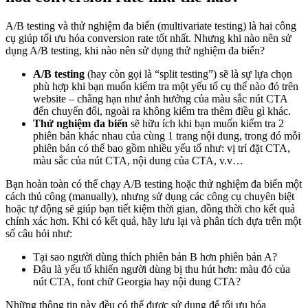
A/B testing và thử nghiệm đa biến (multivariate testing) là hai công
cụ giúp tối ưu hóa conversion rate tốt nhất. Nhưng khi nào nên sử
dụng A/B testing, khi nào nên sử dụng thử nghiệm đa biến?
A/B testing
(hay còn gọi là “split testing”) sẽ là sự lựa chọn
phù hợp khi bạn muốn kiểm tra một yếu tố cụ thể nào đó trên
website – chẳng hạn như ảnh hưởng của màu sắc nút CTA
đến chuyển đổi, ngoài ra không kiểm tra thêm điều gì khác.
Thử nghiệm đa biến
sẽ hữu ích khi bạn muốn kiểm tra 2
phiên bản khác nhau của cùng 1 trang nội dung, trong đó mỗi
phiên bản có thể bao gồm nhiều yếu tố như: vị trí đặt CTA,
màu sắc của nút CTA, nội dung của CTA, v.v…
Bạn hoàn toàn có thể chạy A/B testing hoặc thử nghiệm đa biến một
cách thủ công (manually), nhưng sử dụng các công cụ chuyên biệt
hoặc tự động sẽ giúp bạn tiết kiệm thời gian, đồng thời cho kết quả
chính xác hơn. Khi có kết quả, hãy lưu lại và phân tích dựa trên một
số câu hỏi như:
Tại sao người dùng thích phiên bản B hơn phiên bản A?
Đâu là yếu tố khiến người dùng bị thu hút hơn: màu đỏ của
nút CTA, font chữ Georgia hay nội dung CTA?
Những thông tin này đều có thể được sử dụng để tối ưu hóa