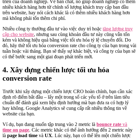
triển của doanh nghiệp. Về bản chất, nó giúp doanh nghiệp có thêm
nhiều khách hàng hơn từ chính số lượng khách truy cập ban đầu
trên website, hay nói cách khác là có thêm nhiều khách hàng hơn
mà không phải tốn thêm chi phí.
Nhiều công ty thường đầu tư vào việc duy trì hoặc
tăng lượng truy
cập cho website
, nhưng sau cùng khoản đầu tư này cũng vẫn tốn
kém và không hiệu quả bằng việc tối ưu hóa tỷ lệ chuyển đổi. Do
đó, hãy thử tối ưu hóa conversion rate cho công ty của bạn trong vài
tuần hoặc vài tháng. Bạn sẽ thấy sự khác biệt, và công ty của bạn sẽ
có thể bước sang một giai đoạn phát triển mới.
4. Xây dựng chiến lược tối ưu hóa
conversion rate
Trước khi xây dựng một chiến lược CRO hoàn chỉnh, bạn cần xác
định rõ điểm bắt đầu – lấy một trong số các yếu tố ở trên làm tiêu
chuẩn để đánh giá xem liệu định hướng mà bạn đưa ra có hợp lý
hay không. Google Analytics sẽ cung cấp rất nhiều thông tin về
website của bạn.
Ví dụ, bạn đang muốn tập trung vào 2 metric là
bounce rate
và
time on page
.
Các metric khác có thể ảnh hưởng đến 2 metric này
là
page load time
và
UX
. Lúc này, bạn có thể lên một chiến lược