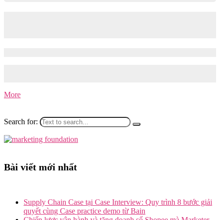
Làm thế nào để tối ưu hiển thị trên
Google AI Overview?
18/09/2025
30/09/2025
Tomorrow Marketers – Sự bùng nổ của các công cụ Generative AI
như ChatGPT, DeepSeek,…
More
Search for:
Bài viết mới nhất
Supply Chain Case tại Case Interview: Quy trình 8 bước giải
quyết cùng Case practice demo từ Bain
Chiến lược vận hành và tăng doanh số Shopee mà Marketer