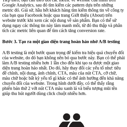
Google Analytics, sau đó tìm kiếm các pattern dựa trên những
metric đó. Giả sử, hầu hết khách hàng tìm kiếm thông tin về công ty
của bạn qua Facebook hoặc qua trang Giới thiệu (About) trên
website trước khi xem các nội dung về sản phẩm. Bạn có thể sử
dụng ngay các thông tin này làm manh mối, từ đó thu thập và phân
tích các metric liên quan để tìm cách tăng conversion rate.
Bước 3. Tạo ra một giao diện trang hoàn hảo nhờ A/B testing
A/B testing là một bước quan trọng để kiểm tra hiệu quả chuyển đổi
của website, do đó bạn không nên bỏ qua bước này. Bạn có thể phải
làm A/B testing nhiều hơn 1 lần cho đến khi tạo ra được một giao
diện trang hoàn hảo nhất. Do đó, hãy thay đổi các yếu tố như: tiêu
đề chính, nội dung, ảnh chính, CTA, màu của nút CTA, cỡ chữ,
màu chữ hoặc bất kỳ yếu tố gì khác có thể ảnh hưởng đến khả năng
chuyển đổi của website. Trong hình dưới đây, có thể thấy rằng
phiên bản thứ 2 với nút CTA màu xanh lá và biểu tượng mũi tên
giúp thu hút người dùng click chuột nhiều hơn.