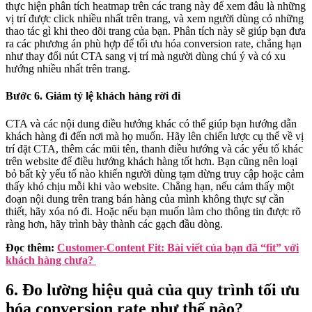
thực hiện phân tích heatmap trên các trang này để xem đâu là những
vị trí được click nhiều nhất trên trang, và xem người dùng có những
thao tác gì khi theo dõi trang của bạn. Phân tích này sẽ giúp bạn đưa
ra các phương án phù hợp để tối ưu hóa conversion rate, chẳng hạn
như thay đổi nút CTA sang vị trí mà người dùng chú ý và có xu
hướng nhiều nhất trên trang.
Bước 6. Giảm tỷ lệ khách hàng rời đi
CTA và các nội dung điều hướng khác có thể giúp bạn hướng dẫn
khách hàng đi đến nơi mà họ muốn. Hãy lên chiến lược cụ thể về vị
trí đặt CTA, thêm các mũi tên, thanh điều hướng và các yếu tố khác
trên website để điều hướng khách hàng tốt hơn. Bạn cũng nên loại
bỏ bất kỳ yếu tố nào khiến người dùng tạm dừng truy cập hoặc cảm
thấy khó chịu mỗi khi vào website. Chẳng hạn, nếu cảm thấy một
đoạn nội dung trên trang bán hàng của mình không thực sự cần
thiết, hãy xóa nó đi. Hoặc nếu bạn muốn làm cho thông tin được rõ
ràng hơn, hãy trình bày thành các gạch đầu dòng.
Đọc thêm:
Customer-Content Fit: Bài viết của bạn đã “fit” với
khách hàng chưa?
6. Đo lường hiệu quả của quy trình tối ưu
hóa conversion rate như thế nào?