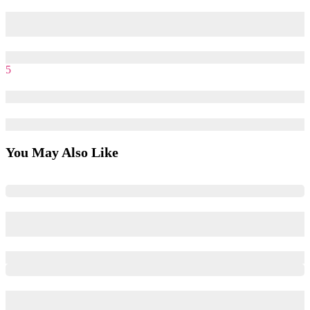
Thuật toán Youtube – Làm thế nào để video Youtube được đề
xuất?
25/06/2022
09/08/2025
5
Tips tối ưu giá thầu TikTok Ads hiệu quả
14/03/2022
09/08/2025
You May Also Like
AI đang tái định nghĩa chiến lược Go-to-Market của doanh
nghiệp như thế nào?
25/03/2026
29/06/2026
Tối ưu phễu Digital Marketing trong kỷ nguyên AI như thế
nào?