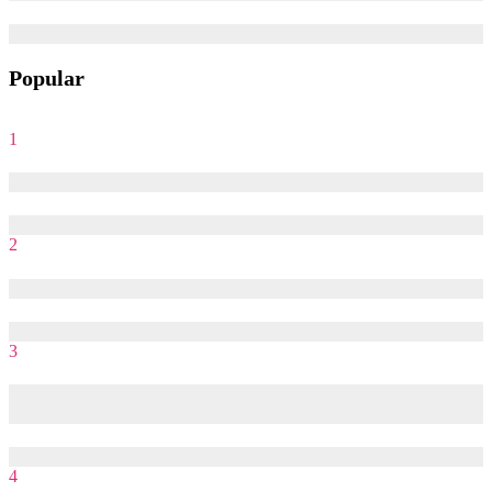
28/02/2024
08/08/2025
Popular
1
8 kênh Youtube học Digital Marketing hay
17/10/2022
07/05/2026
2
Phân nhóm tệp khách hàng trong Email Marketing
15/08/2020
09/08/2025
3
Tận dụng email automation để thúc đẩy chuyển đổi như thế
nào?
06/01/2022
09/08/2025
4