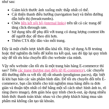
như sau:
Giảm kích thước ảnh xuống mức thấp nhất có thể.
Cải thiện thanh điều hướng (navigation bar) và thêm đường
dẫn hiển thị (breadcrumbs).
Chèn
liên kết nội bộ (internal links)
trên tất cả các trang để
tăng click-through rate.
Sử dụng tiêu đề phụ đối với trang có dung lượng content lớn
để người đọc dễ theo dõi hơn.
Thêm CTA độc đáo vào mỗi trang.
Đây là một chiến lược khởi đầu khá tốt. Hãy sử dụng A/B testing
hoặc thử nghiệm đa biến để kiểm tra kết quả, sau đó lặp lại quy trình
này để tối ưu hóa chuyển đổi cho website của mình.
Vậy nếu website cần tối ưu là một trang bán hàng E-commerce thì
sao? Trên
các trang thương mại điện tử (E-commerce)
, các chuyển
đổi thường diễn ra với tốc độ rất nhanh (prodigious paces), đặc biệt
là khi bạn bán các sản phẩm bình dân. Để tối ưu chuyển đổi trên E-
commerce, bạn cần khiến cho trải nghiệm mua hàng diễn ra đơn
giản và thuận tiện nhất có thể bằng một số cách như: hình ảnh to, rõ
ràng (hero image), đơn giản hóa quy trình check-out, áp dụng nhiều
hình thức thanh toán khác nhau và cho phép khách hàng mua sản
phẩm mà không cần tạo tài khoản.