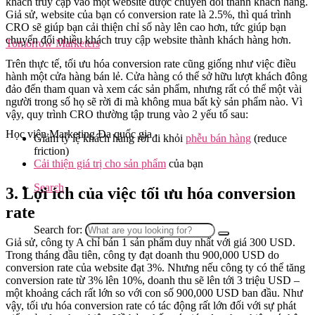
khách truy cập vào một website được chuyển đổi thành khách hàng.
Giả sử, website của bạn có conversion rate là 2.5%, thì quá trình
CRO sẽ giúp bạn cải thiện chỉ số này lên cao hơn, tức giúp bạn
chuyển đổi nhiều khách truy cập website thành khách hàng hơn.
Tomorrow Marketers
Trên thực tế, tối ưu hóa conversion rate cũng giống như việc điều
hành một cửa hàng bán lẻ. Cửa hàng có thể sở hữu lượt khách đông
đảo đến tham quan và xem các sản phẩm, nhưng rất có thể một vài
người trong số họ sẽ rời đi mà không mua bất kỳ sản phẩm nào. Vì
vậy, quy trình CRO thường tập trung vào 2 yếu tố sau:
Học viện Marketing Đa quốc gia
Giảm tỷ lệ khách hàng rời đi khỏi
phễu bán hàng
(reduce
friction)
Cải thiện giá trị cho sản phẩm
của bạn
Search
3. Lợi ích của việc tối ưu hóa conversion
rate
Search for:
Giả sử, công ty A chỉ bán 1 sản phẩm duy nhất với giá 300 USD.
Trong tháng đầu tiên, công ty đạt doanh thu 900,000 USD do
conversion rate của website đạt 3%. Nhưng nếu công ty có thể tăng
conversion rate từ 3% lên 10%, doanh thu sẽ lên tới 3 triệu USD –
một khoảng cách rất lớn so với con số 900,000 USD ban đầu. Như
vậy, tối ưu hóa conversion rate có tác động rất lớn đối với sự phát