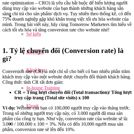
rate optimization – CRO) là yêu cầu bắt buộc để biến lượng người
dùng truy cập vào website của bạn thành những khách hàng sẵn
sàng chi trả cho sản phẩm/ dịch vụ. Tuy nhiên theo thống kê, có đến
75% doanh nghiệp gặp khó khăn trong việc tối ưu hóa website của
mình. Trong bài viết này, hãy cùng Tomorrow Marketers tìm hiểu về
cách tối ưu hóa và tăng conversion rate cho website nhé!
Sự kiện
1. Tỷ lệ chuyển đổi (Conversion rate) là
Học viên
gì?
Khoá học
Conversion rate (CR) là một chỉ số cho biết có bao nhiêu phần trăm
khách truy cập vào một website được chuyển đổi thành khách hàng.
Công thức tính CR rất đơn giản:
In-house Training
CR = Tổng lượt chuyển đổi (Total transaction)/ Tổng lượt
truy cập trang (Total site visits) x 100
Ebook
Ví dụ:
Website của bạn có 100,000 người truy cập vào tháng trước.
Trong số những người truy cập này, có 3.000 người đã mua sản
phẩm của công ty bạn. Như vậy, conversion rate của website sẽ là:
3.000 / 100.000 x 100 = 3%. Nếu có đến 10,000 người mua sản
phẩm, conversion rate sẽ lên đến 10%.