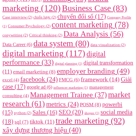
marketing
(120)
Business Case
(83)
chuyển đổi số
(17)
Case interview
(2)
chiến lược
(2)
Company Profile
content marketing
(78)
Consumer Psychology
(2)
(1)
Data Analysis
(56)
copywriting
(2)
Critical thinking
(2)
data system
(80)
Data Career
(6)
data visualization
(2)
digital marketing
(117)
digital
performance
(33)
digital transformation
digital planning
(1)
employer branding
(49)
(11)
email marketing
(8)
facebook
(24)
framework
(14)
Giải
FMCG
(6)
excel
(4)
case
(17)
google ad
(6)
management
influencer marketing
(1)
market
Management Trainee
(37)
consulting
(4)
research
(61)
metrics
(24)
powerbi
POSM
(8)
SEO
(20)
social media
(15)
Sales
(16)
python
(2)
shopee
(1)
trade marketing
(92)
(18)
tiktok
(11)
sql
(7)
xây dựng thương hiệu
(40)