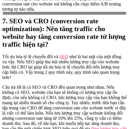
conversion rate cho website mà không cần chạy thêm A/B testing
tương tự nào nữa.
7. SEO và CRO (conversion rate
optimization): Nên tăng traffic cho
website hay tăng conversion rate từ lượng
traffic hiện tại?
Tối ưu hóa tỷ lệ chuyển đổi và
SEO
như là hai mặt của một đồng
xu vậy. Nếu SEO giúp thu hút nhiều lượng truy cập vào website
hơn, thì CRO lại giúp tối ưu hóa tỷ lệ chuyển đổi trên lượng truy
cập hiện có. Vậy trong 2 quy trình này, quy trình nào quan trọng
hơn?
Câu trả lời là cả SEO và CRO đều quan trọng như nhau. Nếu
không có SEO, website của bạn sẽ không có lượng truy cập ổn
định, còn nếu không có CRO, lưu lượng truy cập của bạn không thể
mang lại nhiều doanh số cho công ty. Tuy nhiên, trước tiên bạn cần
tập trung vào CRO để tăng conversion rate cho website trước vì đây
là việc có thể làm luôn. Nếu lưu lượng truy cập website không đổi
nhưng conversion rate tăng từ 10% lên 25%, công ty vẫn có thêm
doanh thu. Sau đó, về dài hạn, khi muốn tiếp tục tăng doanh thu,
bạn cần lên một chiến lược SEO hiệu quả để gia
tăng lượng truy cập