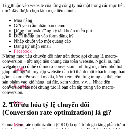
Tùy thuộc vào website của từng công ty mà một trong các mục tiêu
dưới đây được chọn làm mục tiêu chính:
Mua hàng
Gửi yêu cầu nhận bản demo
Dùng thử hoặc đăng ký tài khoản miễn phí
Follow us:
Điền thông tin vào form đăng ký
Nhấp chuột vào một quảng cáo
Đăng ký nhận email
Facebook
Những mục tiêu chuyển đổi như trên được gọi chung là macro-
conversion – tức mục tiêu chung của toàn website. Ngoài ra, mỗi
website còn có thể có micro-conversion – những mục tiêu nhỏ hơn
Twitter
giúp một người truy cập website dần trở thành một khách hàng, bao
gồm: share trên social media, lượt xem trên từng trang cụ thể, cho
sản phẩm vào giỏ hàng, tải file, xem video, v.v… Nhắc đến
Snapchat
conversion rate nói chung tức là bạn cần tập trung vào macro-
conversion.
More
2. Tối ưu hóa tỷ lệ chuyển đổi
(
Conversion rate optimization) là gì?
Conversion rate optimization (CRO) là quá trình gia tăng phần trăm
Menu